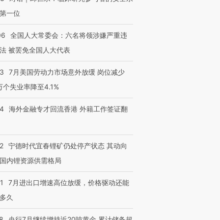
第一位
06
全国人大常委会：六名将领涉嫌严重违
法 被罢免全国人大代表
43
7月美国劳动力市场意外放缓 岗位减少
3万个失业率降至4.1%
14
海外金融专才回流香港 外籍工作签证翻
2
宁德时代宜春锂矿仍处停产状态 其动向
国内锂资源供需格局
1
7月进出口增速高位放缓，价格驱动还能
多久
8
央行7月继续增持近20吨黄金 累计储备超