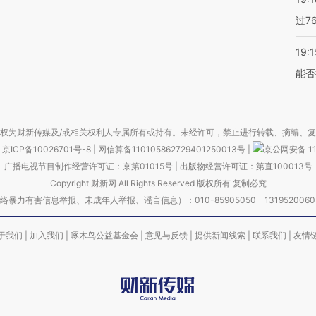
过7
19:1
能否
权为财新传媒及/或相关权利人专属所有或持有。未经许可，禁止进行转载、摘编、
京ICP备10026701号-8
|
网信算备110105862729401250013号
|
京公网安备 11
广播电视节目制作经营许可证：京第01015号
|
出版物经营许可证：第直100013号
Copyright 财新网 All Rights Reserved 版权所有 复制必究
害信息举报、未成年人举报、谣言信息）：010-85905050 13195200605 举报邮
于我们
|
加入我们
|
啄木鸟公益基金会
|
意见与反馈
|
提供新闻线索
|
联系我们
|
友情