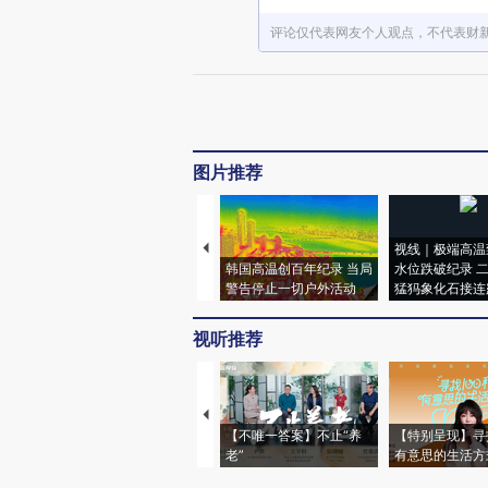
评论仅代表网友个人观点，不代表财
图片推荐
视线｜极端高温
韩国高温创百年纪录 当局
水位跌破纪录 
警告停止一切户外活动
猛犸象化石接连
视听推荐
【不唯一答案】不止“养
【特别呈现】寻
老”
有意思的生活方