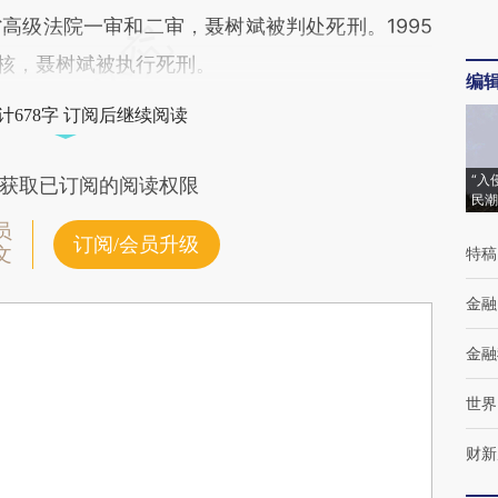
高级法院一审和二审，聂树斌被判处死刑。1995
复核，聂树斌被执行死刑。
编
计678字 订阅后继续阅读
“入
获取已订阅的阅读权限
民潮
员
订阅/会员升级
文
特稿
金融
金融
世界
财新