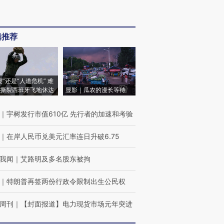
辑推荐
侵”还是“人道危机” 难
撕裂西班牙飞地休达
显影｜瓜农的漫长等待
｜
宇树发行市值610亿 先行者的加速和考验
｜
在岸人民币兑美元汇率连日升破6.75
我闻
｜
艾路明及多名股东被拘
｜
特朗普再签两份行政令限制出生公民权
周刊
｜
【封面报道】电力现货市场元年突进