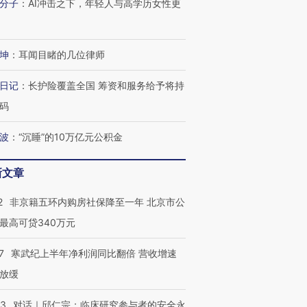
分子
：
AI冲击之下，年轻人与高学历女性更
坤
：
耳闻目睹的几位律师
日记
：
长护险覆盖全国 筹资和服务给予将持
码
波
：
“沉睡”的10万亿元公积金
新文章
2
非京籍五环内购房社保降至一年 北京市公
最高可贷340万元
7
寒武纪上半年净利润同比翻倍 营收增速
放缓
53
对话｜邱仁宗：临床研究参与者的安全永