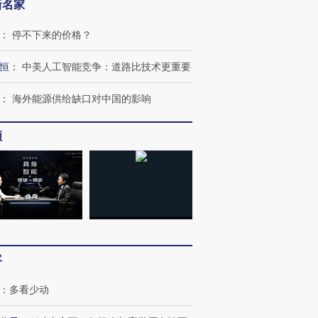
新名家
：
停不下来的价格？
恒
：
中美人工智能竞争：道路比技术更重要
：
海外能源供给缺口对中国的影响
频
跨国走私7万
视线｜被称为“蟑螂”的印
视线｜“入侵”还是“人道危
检体内含3种
度Z世代 用街头抗争将教
机”？难民潮撕裂西班牙
秘鲁纳斯
育部长拱下台
飞地休达
13人遇难
客
进第四届链博
【商旅对话】华住集团
技“链”接产
【特别呈现】寻找100种
CFO：不靠规模取胜，华
【特别呈
：
多看少动
有意思的生活方式·第三对
住三大增长引擎是什么？
有意思的