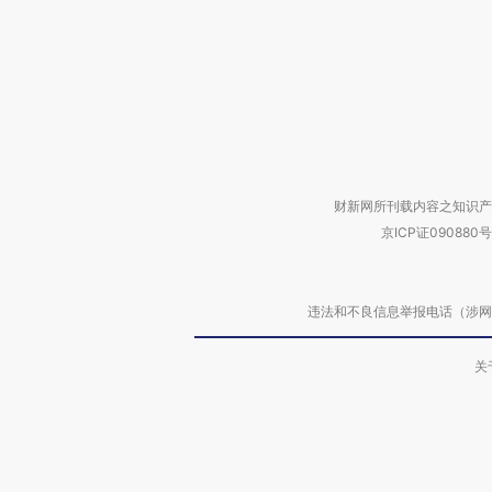
财新网所刊载内容之知识产
京ICP证090880号
违法和不良信息举报电话（涉网络暴力有
关