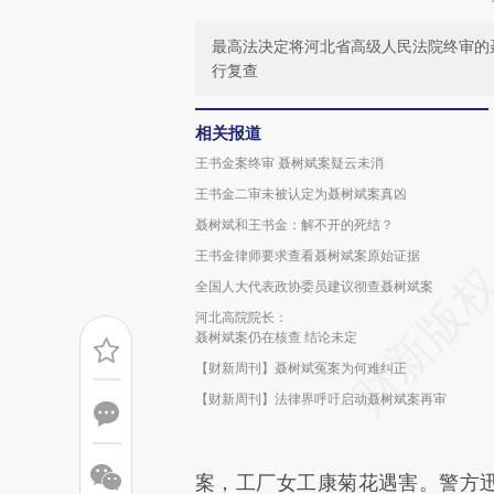
最高法决定将河北省高级人民法院终审的
行复查
相关报道
王书金案终审 聂树斌案疑云未消
王书金二审未被认定为聂树斌案真凶
聂树斌和王书金：解不开的死结？
王书金律师要求查看聂树斌案原始证据
全国人大代表政协委员建议彻查聂树斌案
河北高院院长：
聂树斌案仍在核查 结论未定
【财新周刊】聂树斌冤案为何难纠正
【财新周刊】法律界呼吁启动聂树斌案再审
案，工厂女工康菊花遇害。警方迅