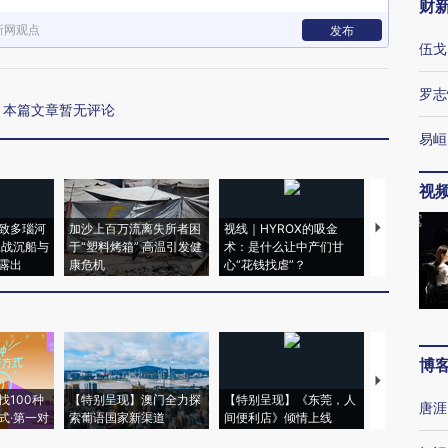
财
新网观点
发布
伍戈
罗志
本篇文章暂无评论
易峘
视
致多瑙河
加沙上百万流离失所者困
视线｜HYROX的吸金
马航飞行员
二战沉船与
于“塑料烤箱” 高温引发健
术：是什么让中产们甘
粒摇头丸 尿
露出
康危机
心“花钱找虐”？
毒品
博
【推广】走
找100种
【特别呈现】澳门全力探
【特别呈现】《东莞，人
会，让数智科
唐涯
式·第一对
索葡语国家新渠道
间便利店》倾情上线
业