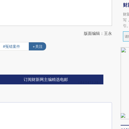
财
财
写
引
版面编辑：王永
#冤错案件
+关注
订阅财新网主编精选电邮