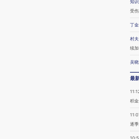
知识
受伤
丁金
村夫
续加
吴晓
最
11:1
积金
11:0
逐季
10: