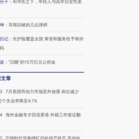
分子
：
AI冲击之下，年轻人与高学历女性更
坤
：
耳闻目睹的几位律师
日记
：
长护险覆盖全国 筹资和服务给予将持
码
波
：
“沉睡”的10万亿元公积金
新文章
43
7月美国劳动力市场意外放缓 岗位减少
3万个失业率降至4.1%
14
海外金融专才回流香港 外籍工作签证翻
2
宁德时代宜春锂矿仍处停产状态 其动向