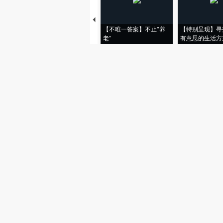
【不唯一答案】不止“养
【特别呈现】寻
老”
有意思的生活方