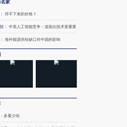
新名家
：
停不下来的价格？
恒
：
中美人工智能竞争：道路比技术更重要
：
海外能源供给缺口对中国的影响
频
客
：
多看少动