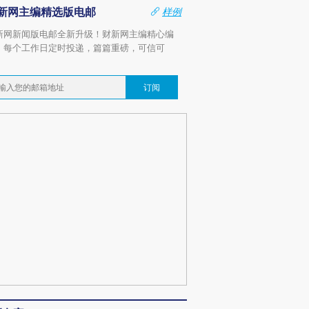
新网主编精选版电邮
样例
进第四届链博
【商旅对话】华住集团
新网新闻版电邮全新升级！财新网主编精心编
技“链”接产
【特别呈现】寻找100种
CFO：不靠规模取胜，华
【特别呈
，每个工作日定时投递，篇篇重磅，可信可
有意思的生活方式·第三对
住三大增长引擎是什么？
有意思的
。
订阅