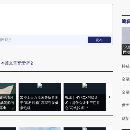
编
新网观点
发布
“入
民潮
本篇文章暂无评论
特稿
金融
金融
致多瑙河
加沙上百万流离失所者困
视线｜HYROX的吸金
马航飞行员
二战沉船与
于“塑料烤箱” 高温引发健
术：是什么让中产们甘
粒摇头丸 尿
世界
露出
康危机
心“花钱找虐”？
毒品
财新