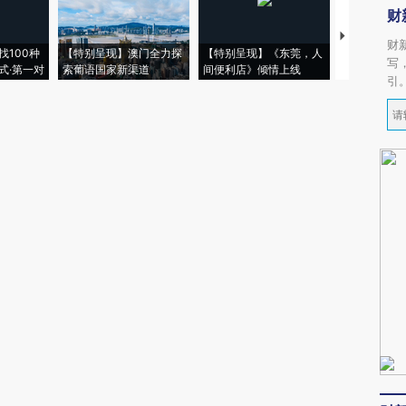
财
【推广】走
财
找100种
【特别呈现】澳门全力探
【特别呈现】《东莞，人
会，让数智科
写
式·第一对
索葡语国家新渠道
间便利店》倾情上线
业
引