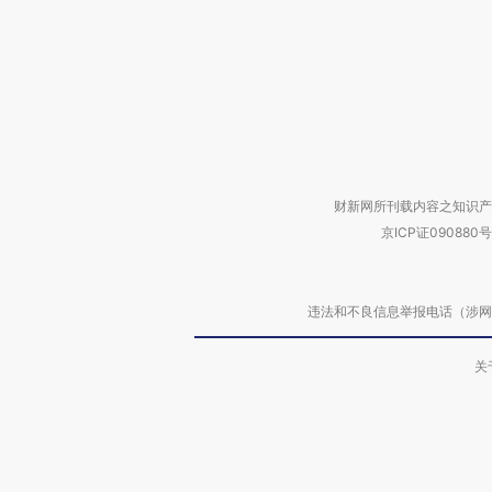
财新网所刊载内容之知识产
京ICP证090880号
违法和不良信息举报电话（涉网络暴力有
关