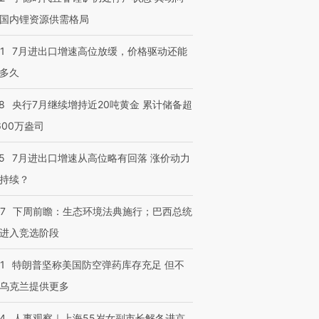
国内锂资源供需格局
1
7月进出口增速高位放缓，价格驱动还能
多久
8
央行7月继续增持近20吨黄金 累计储备超
600万盎司
5
7月进出口增速从高位略有回落 涨价动力
持续？
07
下周前瞻：生态环境法典施行；巴西总统
进入竞选阶段
1
特朗普坚称美国防空弹药库存充足 但不
乌克兰提供更多
24
人事观察｜上海55岁女副市长解冬进京