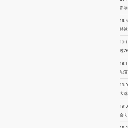
影响
19:5
持续
19:1
过7
19:1
能否
19:
大选
19:0
会向
18: