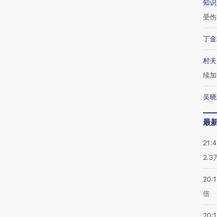
知识
受伤
丁金
村夫
续加
吴晓
最
21:
2.
20:
倍
20:1