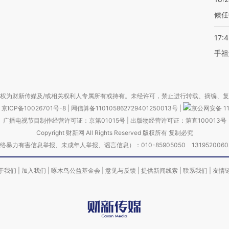
候任
17:
手祖
权为财新传媒及/或相关权利人专属所有或持有。未经许可，禁止进行转载、摘编、
京ICP备10026701号-8
|
网信算备110105862729401250013号
|
京公网安备 11
广播电视节目制作经营许可证：京第01015号
|
出版物经营许可证：第直100013号
Copyright 财新网 All Rights Reserved 版权所有 复制必究
害信息举报、未成年人举报、谣言信息）：010-85905050 13195200605 举报邮
于我们
|
加入我们
|
啄木鸟公益基金会
|
意见与反馈
|
提供新闻线索
|
联系我们
|
友情