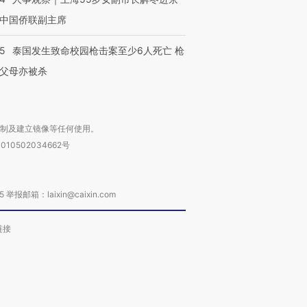
中国侨联副主席
45
泰国发生致命校园枪击案至少6人死亡 枪
父母亦被杀
复制及建立镜像等任何使用。
010502034662号
箱：laixin@caixin.com
链接