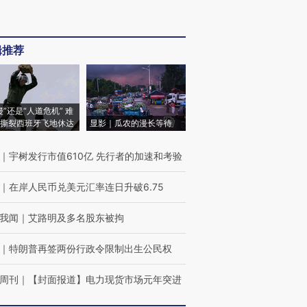
辑推荐
侵”还是“人道危机” 难
撕裂西班牙飞地休达
显影｜瓜农的漫长等待
｜
宇树发行市值610亿 先行者的加速和考验
｜
在岸人民币兑美元汇率连日升破6.75
我闻
｜
艾路明及多名股东被拘
跨国走私7万
视线｜被称为“蟑螂”的印
视线｜“入侵”还是“人道危
检体内含3种
度Z世代 用街头抗争将教
机”？难民潮撕裂西班牙
秘鲁纳斯
｜
特朗普再签两份行政令限制出生公民权
育部长拱下台
飞地休达
13人遇难
周刊
｜
【封面报道】电力现货市场元年突进