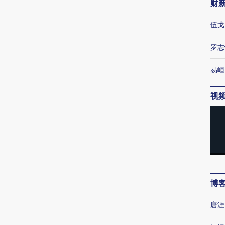
财
伍戈
罗志
易峘
视
博
唐涯