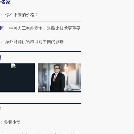
新名家
跨国走私7万
视线｜被称为“蟑螂”的印
视线｜“入侵”还是“人道危
检体内含3种
度Z世代 用街头抗争将教
机”？难民潮撕裂西班牙
秘鲁纳斯
：
停不下来的价格？
育部长拱下台
飞地休达
13人遇难
恒
：
中美人工智能竞争：道路比技术更重要
：
海外能源供给缺口对中国的影响
进第四届链博
【商旅对话】华住集团
频
技“链”接产
【特别呈现】寻找100种
CFO：不靠规模取胜，华
【特别呈
有意思的生活方式·第三对
住三大增长引擎是什么？
有意思的
客
：
多看少动