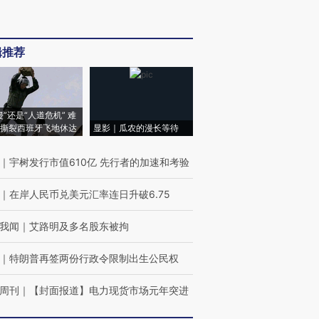
辑推荐
侵”还是“人道危机” 难
撕裂西班牙飞地休达
显影｜瓜农的漫长等待
｜
宇树发行市值610亿 先行者的加速和考验
｜
在岸人民币兑美元汇率连日升破6.75
我闻
｜
艾路明及多名股东被拘
｜
特朗普再签两份行政令限制出生公民权
周刊
｜
【封面报道】电力现货市场元年突进