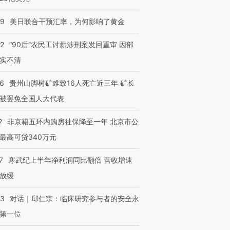
09
美日联合干预汇率，为何影响了黄金
32
“90后”农民工讨薪涉刑案发回重审 因部
实不清
36
贵州山脚树矿难致16人死亡近三年 矿长
被罢免全国人大代表
2
非京籍五环内购房社保降至一年 北京市公
最高可贷340万元
7
寒武纪上半年净利润同比翻倍 营收增速
放缓
53
对话｜邱仁宗：临床研究参与者的安全永
第一位