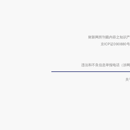
财新网所刊载内容之知识产
京ICP证090880号
违法和不良信息举报电话（涉网络暴力有
关