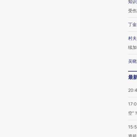
知识
受伤
丁金
村夫
续加
吴晓
最
20:
17:
空”
15:
资超