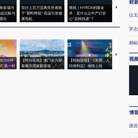
财
致多瑙河
加沙上百万流离失所者困
视线｜HYROX的吸金
马航飞行员
二战沉船与
于“塑料烤箱” 高温引发健
术：是什么让中产们甘
粒摇头丸 尿
伍戈
露出
康危机
心“花钱找虐”？
毒品
罗志
易峘
【推广】走
视
找100种
【特别呈现】澳门全力探
【特别呈现】《东莞，人
会，让数智科
式·第一对
索葡语国家新渠道
间便利店》倾情上线
业
博
唐涯