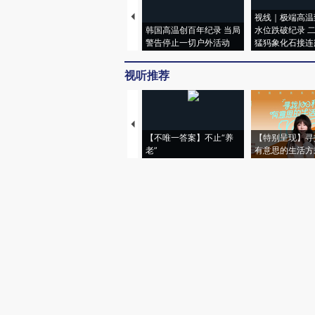
视线｜极端高温
韩国高温创百年纪录 当局
水位跌破纪录 
警告停止一切户外活动
猛犸象化石接连
视听推荐
【不唯一答案】不止“养
【特别呈现】寻
老”
有意思的生活方