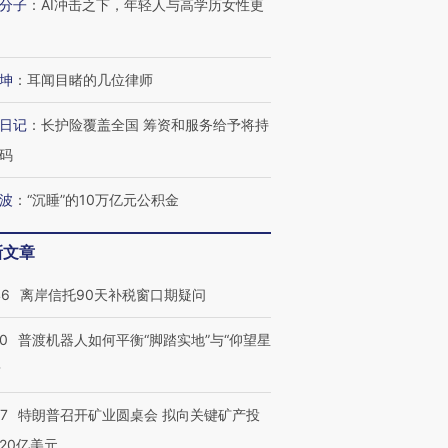
分子
：
AI冲击之下，年轻人与高学历女性更
坤
：
耳闻目睹的几位律师
日记
：
长护险覆盖全国 筹资和服务给予将持
码
波
：
“沉睡”的10万亿元公积金
新文章
46
离岸信托90天补税窗口期疑问
00
普渡机器人如何平衡“脚踏实地”与“仰望星
？
57
特朗普召开矿业圆桌会 拟向关键矿产投
20亿美元