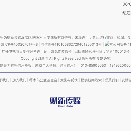
08:
纪违
权为财新传媒及/或相关权利人专属所有或持有。未经许可，禁止进行转载、摘编、
京ICP备10026701号-8
|
网信算备110105862729401250013号
|
京公网安备 11
广播电视节目制作经营许可证：京第01015号
|
出版物经营许可证：第直100013号
Copyright 财新网 All Rights Reserved 版权所有 复制必究
害信息举报、未成年人举报、谣言信息）：010-85905050 13195200605 举报邮
于我们
|
加入我们
|
啄木鸟公益基金会
|
意见与反馈
|
提供新闻线索
|
联系我们
|
友情