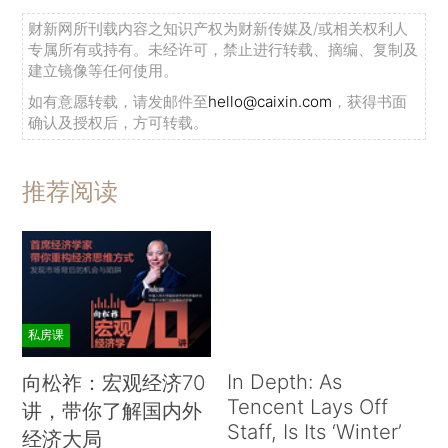
财新网所刊载内容之知识产权为财新传媒及/或相关权利人
专属所有或持有。未经许可，禁止进行转载、摘编、复制及
建立镜像等任何使用。
如有意愿转载，请发邮件至
hello@caixin.com
，获得书面
确认及授权后，方可转载。
推荐阅读
私房课
In Depth: As
向松祚：宏观经济70
Tencent Lays Off
讲，带你了解国内外
Staff, Is Its ‘Winter’
经济大局