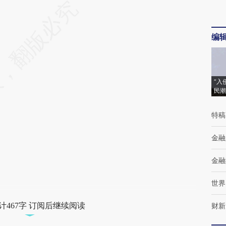
编
“入
民潮
特稿
金融
金融
世界
计467字 订阅后继续阅读
财新