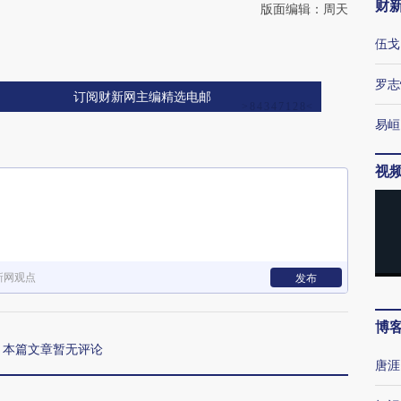
财
版面编辑：周天
伍戈
罗志
订阅财新网主编精选电邮
易峘
视
新网观点
发布
博
本篇文章暂无评论
唐涯