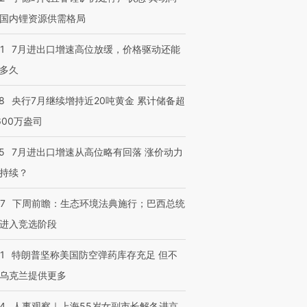
国内锂资源供需格局
1
7月进出口增速高位放缓，价格驱动还能
多久
8
央行7月继续增持近20吨黄金 累计储备超
600万盎司
5
7月进出口增速从高位略有回落 涨价动力
持续？
07
下周前瞻：生态环境法典施行；巴西总统
进入竞选阶段
1
特朗普坚称美国防空弹药库存充足 但不
乌克兰提供更多
24
人事观察｜上海55岁女副市长解冬进京