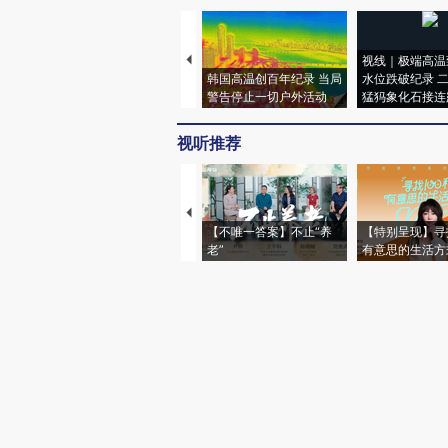
视线｜极端高温
韩国高温创百年纪录 当局
水位跌破纪录 
警告停止一切户外活动
猛犸象化石接连
视听推荐
【不唯一答案】不止“养
【特别呈现】寻
老”
有意思的生活方