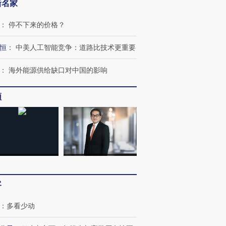
新名家
：
停不下来的价格？
恒
：
中美人工智能竞争：道路比技术更重要
：
海外能源供给缺口对中国的影响
频
客
：
多看少动