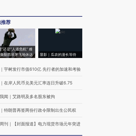
辑推荐
侵”还是“人道危机” 难
撕裂西班牙飞地休达
显影｜瓜农的漫长等待
｜
宇树发行市值610亿 先行者的加速和考验
｜
在岸人民币兑美元汇率连日升破6.75
我闻
｜
艾路明及多名股东被拘
｜
特朗普再签两份行政令限制出生公民权
周刊
｜
【封面报道】电力现货市场元年突进