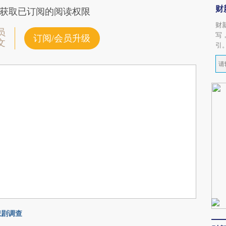
财
获取已订阅的阅读权限
财
员
写
订阅/会员升级
文
引
悲剧调查