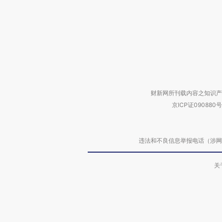
财新网所刊载内容之知识产
京ICP证090880号
违法和不良信息举报电话（涉网络暴力有
关