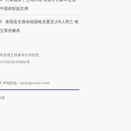
中国侨联副主席
45
泰国发生致命校园枪击案至少6人死亡 枪
父母亦被杀
复制及建立镜像等任何使用。
010502034662号
箱：laixin@caixin.com
链接