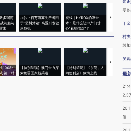
知识
受伤
致多瑙河
加沙上百万流离失所者困
视线｜HYROX的吸金
马航飞行员
二战沉船与
于“塑料烤箱” 高温引发健
术：是什么让中产们甘
粒摇头丸 尿
丁金
露出
康危机
心“花钱找虐”？
毒品
村夫
续加
吴晓
【推广】走
找100种
【特别呈现】澳门全力探
【特别呈现】《东莞，人
会，让数智科
式·第一对
索葡语国家新渠道
间便利店》倾情上线
业
最
21:
2.
20:
倍
20:1