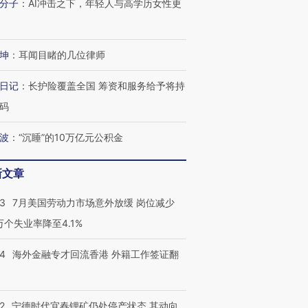
分子
：
AI冲击之下，年轻人与高学历女性更
跨国走私7万
视线｜被称为“蟑螂”的印
视线｜“入侵”还是“人道危
检体内含3种
坤
：
耳闻目睹的几位律师
度Z世代 用街头抗争将教
机”？难民潮撕裂西班牙
秘鲁纳斯
育部长拱下台
飞地休达
13人遇难
日记
：
长护险覆盖全国 筹资和服务给予将持
码
波
：
“沉睡”的10万亿元公积金
进第四届链博
【商旅对话】华住集团
技“链”接产
【特别呈现】寻找100种
CFO：不靠规模取胜，华
【特别呈
新文章
有意思的生活方式·第三对
住三大增长引擎是什么？
有意思的
43
7月美国劳动力市场意外放缓 岗位减少
3万个失业率降至4.1%
14
海外金融专才回流香港 外籍工作签证翻
2
宁德时代宜春锂矿仍处停产状态 其动向