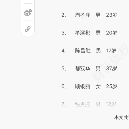
2、 周孝洋 男 23岁
3、 牟滨彬 男 20岁
4、 陈昌胜 男 17岁
5、 都双华 男 37岁
6、 顾银丽 女 25岁
7、 毛勇捷 男 12岁
本文共