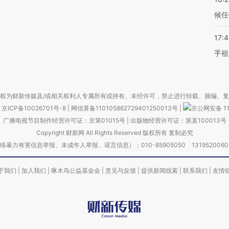
候任
17:
手祖
权为财新传媒及/或相关权利人专属所有或持有。未经许可，禁止进行转载、摘编、
京ICP备10026701号-8
|
网信算备110105862729401250013号
|
京公网安备 11
广播电视节目制作经营许可证：京第01015号
|
出版物经营许可证：第直100013号
Copyright 财新网 All Rights Reserved 版权所有 复制必究
害信息举报、未成年人举报、谣言信息）：010-85905050 13195200605 举报邮
于我们
|
加入我们
|
啄木鸟公益基金会
|
意见与反馈
|
提供新闻线索
|
联系我们
|
友情