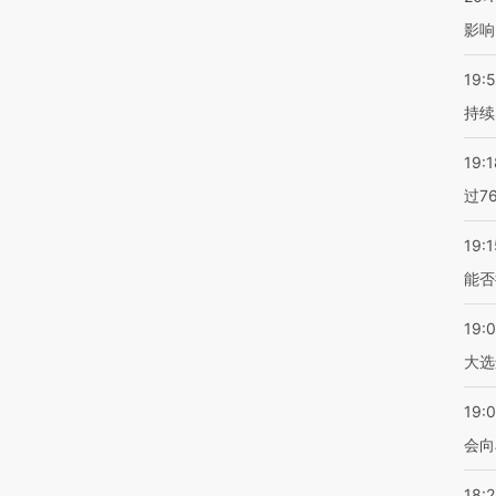
影响
19:5
持续
19:1
过7
19:1
能否
19:
大选
19:0
会向
18: