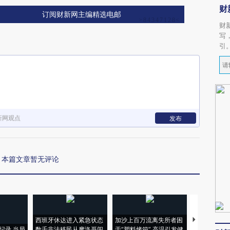
财
订阅财新网主编精选电邮
财
写
引
新网观点
发布
本篇文章暂无评论
西班牙休达进入紧急状态
加沙上百万流离失所者困
视线｜HYR
纪录 当局
数千非法移民从摩洛哥闯
于“塑料烤箱” 高温引发健
术：是什么