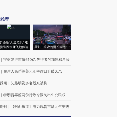
辑推荐
侵”还是“人道危机” 难
撕裂西班牙飞地休达
显影｜瓜农的漫长等待
｜
宇树发行市值610亿 先行者的加速和考验
｜
在岸人民币兑美元汇率连日升破6.75
我闻
｜
艾路明及多名股东被拘
｜
特朗普再签两份行政令限制出生公民权
周刊
｜
【封面报道】电力现货市场元年突进