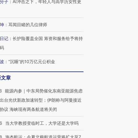
分子
：
AI冲击之下，年轻人与高学历女性更
坤
：
耳闻目睹的几位律师
日记
：
长护险覆盖全国 筹资和服务给予将持
码
波
：
“沉睡”的10万亿元公积金
新文章
3
能源内参｜中东局势催化东南亚能源焦虑
出台光伏新政加速转型；伊朗称与阿曼接近
协议 海峡现有两条航道将关闭
6
当大学教授变临时工，大学还是大学吗
8
海杰航运：今夏北极航道运营将扩大至7