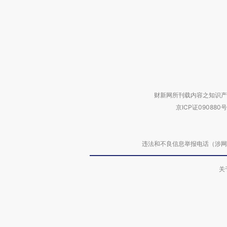
财新网所刊载内容之知识产
京ICP证090880号
违法和不良信息举报电话（涉网络暴力有
关