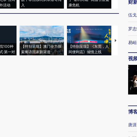
财
外活动
入
康危机
心“花钱找虐
伍戈
罗志
【推广】走
易峘
找100种
【特别呈现】澳门全力探
【特别呈现】《东莞，人
会，让数智科
式·第一对
索葡语国家新渠道
间便利店》倾情上线
业
视
博
唐涯