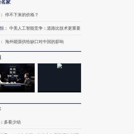
新名家
”？
毒品
育部长拱下台
13人遇难
：
停不下来的价格？
恒
：
中美人工智能竞争：道路比技术更重要
进第四届链博
【商旅对话】华住集团
：
海外能源供给缺口对中国的影响
技“链”接产
【特别呈现】寻找100种
CFO：不靠规模取胜，华
【特别呈
有意思的生活方式·第三对
住三大增长引擎是什么？
有意思的
频
客
：
多看少动