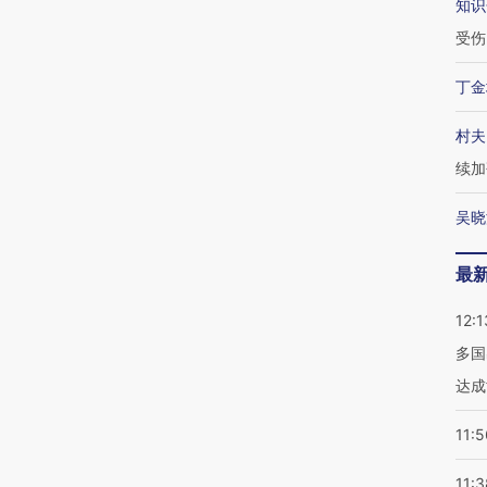
知识
受伤
丁金
村夫
续加
吴晓
最
12:1
多国
达成
11:5
11:3