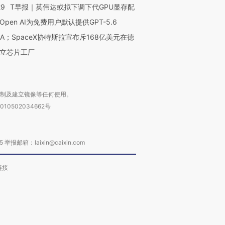
29
T早报｜英伟达或拟下调下代GPU显存配
Open AI为免费用户默认提供GPT-5.6
NA；SpaceX协特斯拉宣布斥168亿美元在德
立芯片工厂
复制及建立镜像等任何使用。
010502034662号
箱：laixin@caixin.com
链接