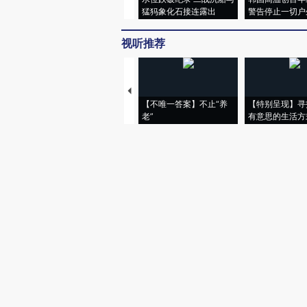
猛犸象化石接连露出
警告停止一切户
视听推荐
【不唯一答案】不止“养
【特别呈现】寻
老”
有意思的生活方