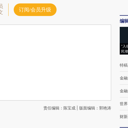
员
订阅/会员升级
文
编
“入
民潮
特稿
金融
金融
世界
责任编辑：陈宝成 | 版面编辑：郭艳涛
财新