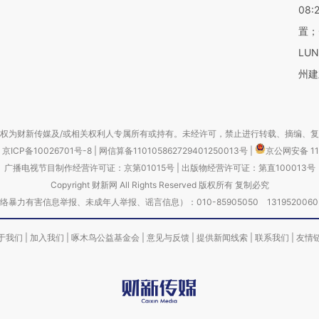
08:
置；
LU
州建
权为财新传媒及/或相关权利人专属所有或持有。未经许可，禁止进行转载、摘编、
京ICP备10026701号-8
|
网信算备110105862729401250013号
|
京公网安备 11
广播电视节目制作经营许可证：京第01015号
|
出版物经营许可证：第直100013号
Copyright 财新网 All Rights Reserved 版权所有 复制必究
害信息举报、未成年人举报、谣言信息）：010-85905050 13195200605 举报邮
于我们
|
加入我们
|
啄木鸟公益基金会
|
意见与反馈
|
提供新闻线索
|
联系我们
|
友情