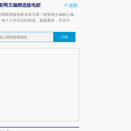
新网主编精选版电邮
样例
新网新闻版电邮全新升级！财新网主编精心编
，每个工作日定时投递，篇篇重磅，可信可
。
订阅
OX的吸金
马航飞行员跨国走私7万
视线｜被称为“蟑螂”的印
让中产们甘
粒摇头丸 尿检体内含3种
度Z世代 用街头抗争将教
秘鲁纳斯