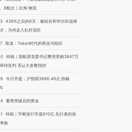
、8航次｜出海·物流
53
439%之后的6天：被硅谷和华尔街追捧
才，为何走入杠杆误区
07
陈龙：Token时代的商业与组织
50
特稿｜国航原党委书记樊澄受贿3847万
审待宣判 否认大多数指控
29
今日开盘：沪指报3896.49点 跌幅
0%
24
蓄势突破后的黄金
51
特稿｜宇树发行市值610亿 先行者的加
考验