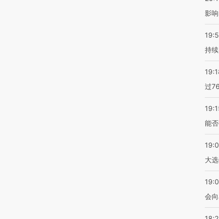
影响
19:5
持续
19:1
过7
19:1
能否
19:
大选
19:0
会向
18: