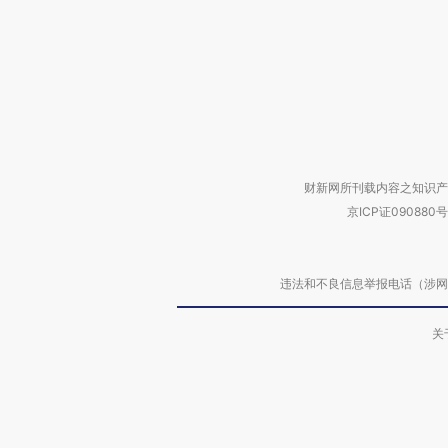
财新网所刊载内容之知识产
京ICP证090880号
违法和不良信息举报电话（涉网络暴力有
关