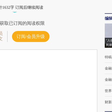
1632字 订阅后继续阅读
编
获取已订阅的阅读权限
员
订阅/会员升级
文
“入
民潮
特稿
金融
金融
世界
财新