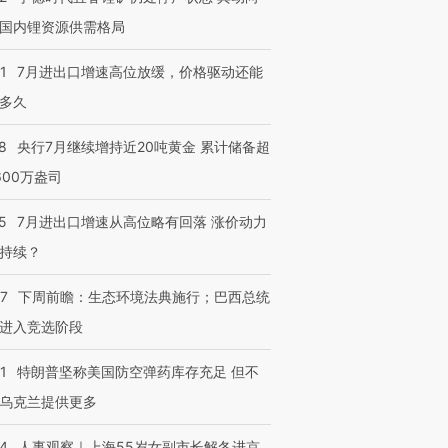
国内锂资源供需格局
1
7月进出口增速高位放缓，价格驱动还能
多久
8
央行7月继续增持近20吨黄金 累计储备超
600万盎司
5
7月进出口增速从高位略有回落 涨价动力
持续？
07
下周前瞻：生态环境法典施行；巴西总统
进入竞选阶段
1
特朗普坚称美国防空弹药库存充足 但不
乌克兰提供更多
24
人事观察｜上海55岁女副市长解冬进京