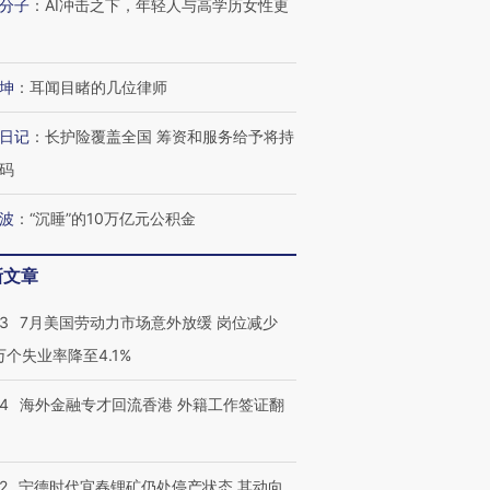
分子
：
AI冲击之下，年轻人与高学历女性更
坤
：
耳闻目睹的几位律师
日记
：
长护险覆盖全国 筹资和服务给予将持
码
波
：
“沉睡”的10万亿元公积金
新文章
43
7月美国劳动力市场意外放缓 岗位减少
3万个失业率降至4.1%
14
海外金融专才回流香港 外籍工作签证翻
2
宁德时代宜春锂矿仍处停产状态 其动向