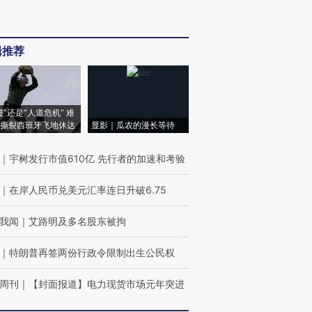
辑推荐
侵”还是“人道危机” 难
撕裂西班牙飞地休达
显影｜瓜农的漫长等待
｜
宇树发行市值610亿 先行者的加速和考验
｜
在岸人民币兑美元汇率连日升破6.75
我闻
｜
艾路明及多名股东被拘
｜
特朗普再签两份行政令限制出生公民权
周刊
｜
【封面报道】电力现货市场元年突进