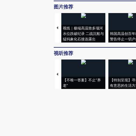
图片推荐
视线｜极端高温致多瑙河
水位跌破纪录 二战沉船与
韩国高温创百年
猛犸象化石接连露出
警告停止一切户
视听推荐
【不唯一答案】不止“养
【特别呈现】寻
老”
有意思的生活方