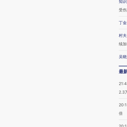
知识
受伤
丁金
村夫
续加
吴晓
最
21:
2.
20:
倍
20:1