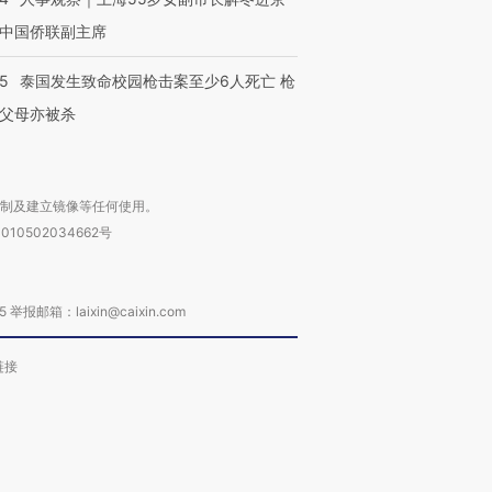
中国侨联副主席
45
泰国发生致命校园枪击案至少6人死亡 枪
父母亦被杀
复制及建立镜像等任何使用。
010502034662号
箱：laixin@caixin.com
链接