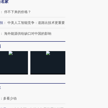
新名家
：
停不下来的价格？
跨国走私7万
恒
：
中美人工智能竞争：道路比技术更重要
视线｜被称为“蟑螂”的印
视线｜“入侵”还是“人道危
检体内含3种
度Z世代 用街头抗争将教
机”？难民潮撕裂西班牙
秘鲁纳斯
育部长拱下台
飞地休达
13人遇难
：
海外能源供给缺口对中国的影响
频
进第四届链博
【商旅对话】华住集团
技“链”接产
【特别呈现】寻找100种
CFO：不靠规模取胜，华
【特别呈
有意思的生活方式·第三对
住三大增长引擎是什么？
有意思的
客
：
多看少动