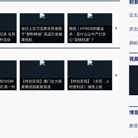
财
伍戈
加沙上百万流离失所者困
视线｜HYROX的吸金
马航飞行员
罗志
纪录 当局
于“塑料烤箱” 高温引发健
术：是什么让中产们甘
粒摇头丸 尿
外活动
康危机
心“花钱找虐”？
毒品
易峘
视
【推广】走
找100种
【特别呈现】澳门全力探
【特别呈现】《东莞，人
会，让数智科
式·第一对
索葡语国家新渠道
间便利店》倾情上线
业
博
唐涯