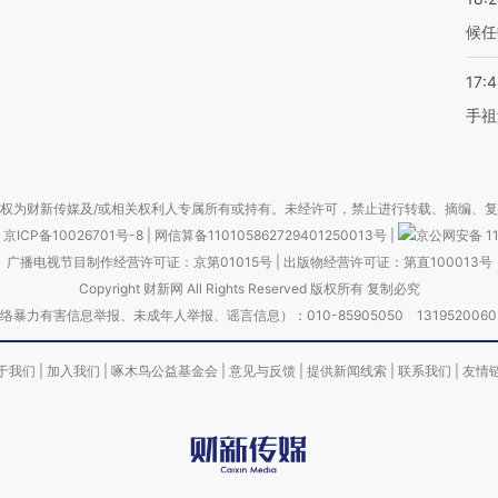
候任
17:
手祖
权为财新传媒及/或相关权利人专属所有或持有。未经许可，禁止进行转载、摘编、
京ICP备10026701号-8
|
网信算备110105862729401250013号
|
京公网安备 11
广播电视节目制作经营许可证：京第01015号
|
出版物经营许可证：第直100013号
Copyright 财新网 All Rights Reserved 版权所有 复制必究
害信息举报、未成年人举报、谣言信息）：010-85905050 13195200605 举报邮
于我们
|
加入我们
|
啄木鸟公益基金会
|
意见与反馈
|
提供新闻线索
|
联系我们
|
友情