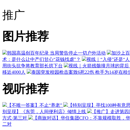
推广
图片推荐
韩国高温创百年纪录 当局警告停止一切户外活动
加沙上百
术：是什么让中产们甘心“花钱找虐”？
视线｜“入侵”还是“
用街头抗争将教育部长拱下台
视线｜火箭残骸撞月球的背后：
移近4000人
泰国突发校园枪击案致6死22伤 枪手为14岁在校
视听推荐
【不唯一答案】不止“养老”
【特别呈现】寻找100种有意
别呈现】《东莞，人间便利店》倾情上线
【推广】走进第四
方式·第三对
【商旅对话】华住集团CFO：不靠规模取胜，
二对