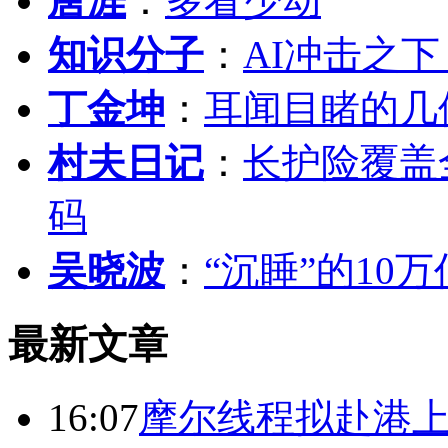
唐涯
：
多看少动
知识分子
：
AI冲击之
丁金坤
：
耳闻目睹的几
村夫日记
：
长护险覆盖
码
吴晓波
：
“沉睡”的10
最新文章
16:07
摩尔线程拟赴港上