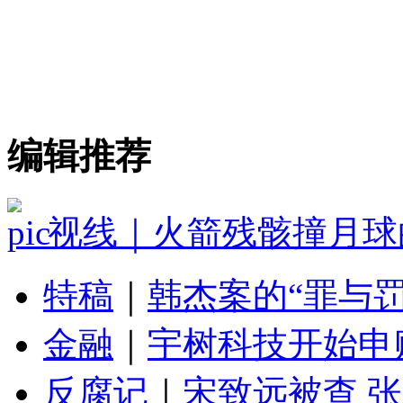
编辑推荐
视线｜火箭残骸撞月球
特稿
｜
韩杰案的“罪与罚
金融
｜
宇树科技开始申
反腐记
｜
宋致远被查 