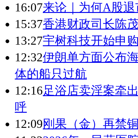
16:07
来论｜为何A股退
15:37
香港财政司长陈
13:27
宇树科技开始申购
12:32
伊朗单方面公布海
体的船只过航
12:16
足浴店卖淫案牵出
呼
12:09
刚果（金）再禁