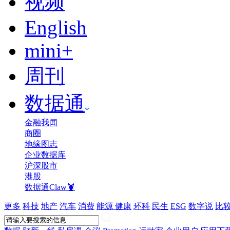
视频
English
mini+
周刊
数据通
金融我闻
商圈
地缘图志
企业数据库
沪深股市
港股
数据通Claw🦞
更多
科技
地产
汽车
消费
能源
健康
环科
民生
ESG
数字说
比