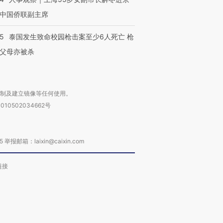
中国侨联副主席
45
泰国发生致命校园枪击案至少6人死亡 枪
父母亦被杀
复制及建立镜像等任何使用。
010502034662号
箱：laixin@caixin.com
链接