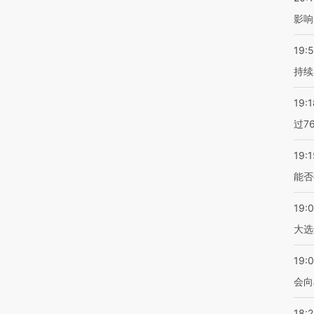
影响
19:5
持续
19:1
过7
19:1
能否
19:
大选
19:0
会向
18: