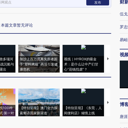
财
新网观点
发布
伍戈
本篇文章暂无评论
罗志
易峘
视
致多瑙河
加沙上百万流离失所者困
视线｜HYROX的吸金
马航飞行员
二战沉船与
于“塑料烤箱” 高温引发健
术：是什么让中产们甘
粒摇头丸 尿
露出
康危机
心“花钱找虐”？
毒品
【推广】走
博
找100种
【特别呈现】澳门全力探
【特别呈现】《东莞，人
会，让数智科
式·第一对
索葡语国家新渠道
间便利店》倾情上线
业
唐涯