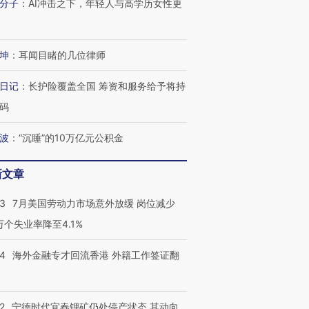
分子
：
AI冲击之下，年轻人与高学历女性更
坤
：
耳闻目睹的几位律师
日记
：
长护险覆盖全国 筹资和服务给予将持
码
波
：
“沉睡”的10万亿元公积金
新文章
43
7月美国劳动力市场意外放缓 岗位减少
3万个失业率降至4.1%
14
海外金融专才回流香港 外籍工作签证翻
2
宁德时代宜春锂矿仍处停产状态 其动向