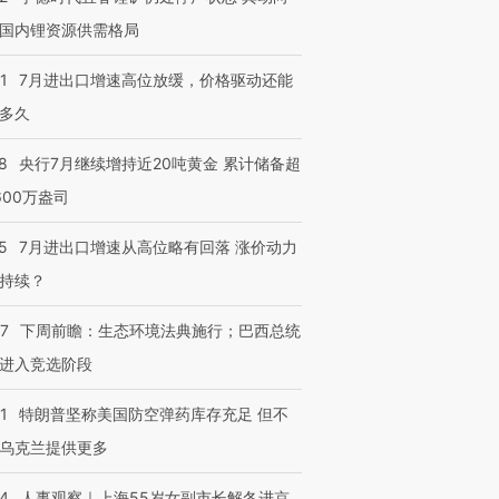
国内锂资源供需格局
1
7月进出口增速高位放缓，价格驱动还能
多久
8
央行7月继续增持近20吨黄金 累计储备超
600万盎司
5
7月进出口增速从高位略有回落 涨价动力
持续？
07
下周前瞻：生态环境法典施行；巴西总统
进入竞选阶段
1
特朗普坚称美国防空弹药库存充足 但不
乌克兰提供更多
24
人事观察｜上海55岁女副市长解冬进京