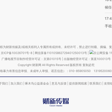
候任
17:
手祖
权为财新传媒及/或相关权利人专属所有或持有。未经许可，禁止进行转载、摘编、
京ICP备10026701号-8
|
网信算备110105862729401250013号
|
京公网安备 11
广播电视节目制作经营许可证：京第01015号
|
出版物经营许可证：第直100013号
Copyright 财新网 All Rights Reserved 版权所有 复制必究
害信息举报、未成年人举报、谣言信息）：010-85905050 13195200605 举报邮
于我们
|
加入我们
|
啄木鸟公益基金会
|
意见与反馈
|
提供新闻线索
|
联系我们
|
友情