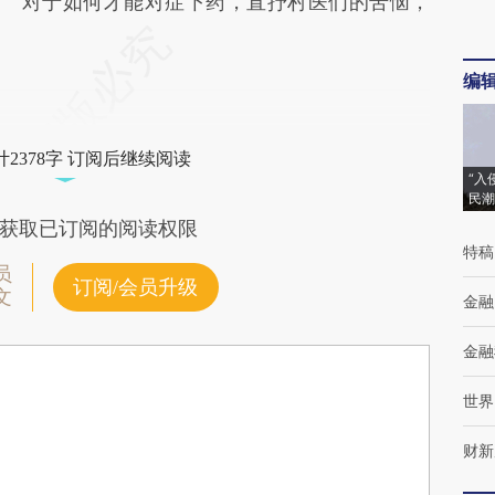
对于如何才能对症下药，直抒村医们的苦恼，
编
2378字 订阅后继续阅读
“入
民潮
获取已订阅的阅读权限
特稿
员
订阅/会员升级
文
金融
金融
世界
财新