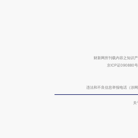
财新网所刊载内容之知识产
京ICP证090880号
违法和不良信息举报电话（涉网络暴力有
关