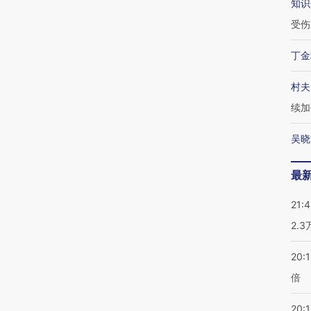
知识
受伤
丁金
村夫
续加
吴晓
最
21:
2.
20:
倍
20:1