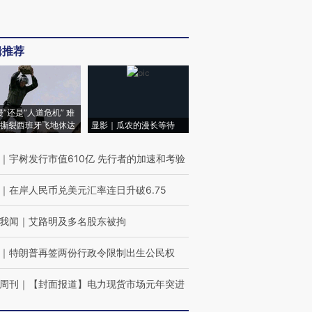
辑推荐
侵”还是“人道危机” 难
撕裂西班牙飞地休达
显影｜瓜农的漫长等待
｜
宇树发行市值610亿 先行者的加速和考验
｜
在岸人民币兑美元汇率连日升破6.75
我闻
｜
艾路明及多名股东被拘
｜
特朗普再签两份行政令限制出生公民权
周刊
｜
【封面报道】电力现货市场元年突进