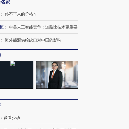
新名家
：
停不下来的价格？
恒
：
中美人工智能竞争：道路比技术更重要
：
海外能源供给缺口对中国的影响
频
跨国走私7万
视线｜被称为“蟑螂”的印
视线｜“入侵”还是“人道危
检体内含3种
度Z世代 用街头抗争将教
机”？难民潮撕裂西班牙
秘鲁纳斯
育部长拱下台
飞地休达
13人遇难
进第四届链博
【商旅对话】华住集团
客
技“链”接产
【特别呈现】寻找100种
CFO：不靠规模取胜，华
【特别呈
有意思的生活方式·第三对
住三大增长引擎是什么？
有意思的
：
多看少动