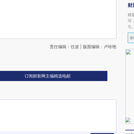
财
财
写
引
责任编辑：任波 | 版面编辑：卢玲艳
订阅财新网主编精选电邮