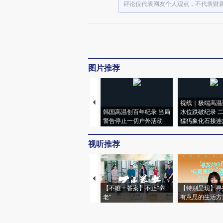
评论仅代表网友个人观点，不代表财
图片推荐
视线｜极端高温
韩国高温创百年纪录 当局
水位跌破纪录 
警告停止一切户外活动
猛犸象化石接连
视听推荐
【不唯一答案】不止“养
【特别呈现】寻
老”
有意思的生活方