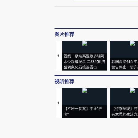
图片推荐
视线｜极端高温致多瑙河
水位跌破纪录 二战沉船与
韩国高温创百年
猛犸象化石接连露出
警告停止一切户
视听推荐
【不唯一答案】不止“养
【特别呈现】寻
老”
有意思的生活方