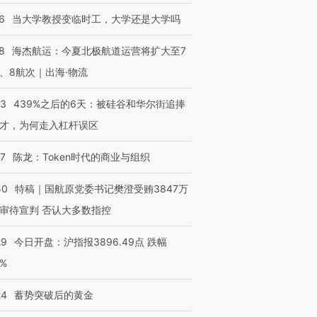
6
当大学教授变临时工，大学还是大学吗
8
海杰航运：今夏北极航道运营将扩大至7
、8航次｜出海·物流
53
439%之后的6天：被硅谷和华尔街追捧
才，为何走入杠杆误区
07
陈龙：Token时代的商业与组织
50
特稿｜国航原党委书记樊澄受贿3847万
审待宣判 否认大多数指控
29
今日开盘：沪指报3896.49点 跌幅
0%
24
蓄势突破后的黄金