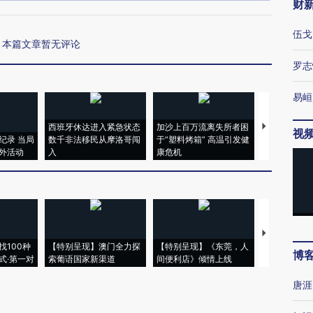
财
伍戈
本篇文章暂无评论
罗志
易峘
西班牙休达进入紧急状态
加沙上百万流离失所者困
视线｜HYR
视
纪录 当局
数千非法移民从摩洛哥闯
于“塑料烤箱” 高温引发健
术：是什么
外活动
入
康危机
心“花钱找虐
【推广】走
找100种
【特别呈现】澳门全力探
【特别呈现】《东莞，人
会，让数智科
博
式·第一对
索葡语国家新渠道
间便利店》倾情上线
业
唐涯