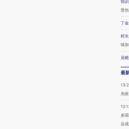
知识
受伤
丁金
村夫
续加
吴晓
最
13:
央政
12:1
多国
达成