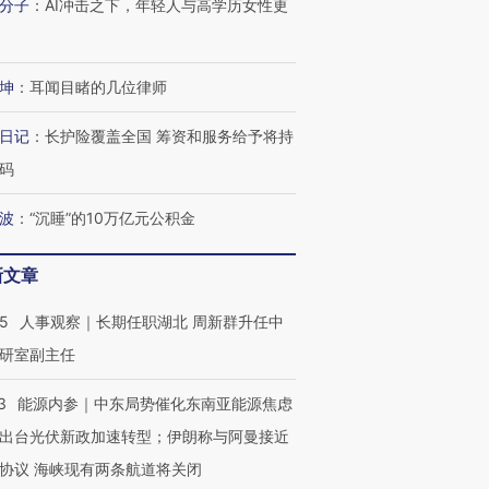
分子
：
AI冲击之下，年轻人与高学历女性更
坤
：
耳闻目睹的几位律师
日记
：
长护险覆盖全国 筹资和服务给予将持
码
波
：
“沉睡”的10万亿元公积金
新文章
25
人事观察｜长期任职湖北 周新群升任中
研室副主任
3
能源内参｜中东局势催化东南亚能源焦虑
出台光伏新政加速转型；伊朗称与阿曼接近
协议 海峡现有两条航道将关闭