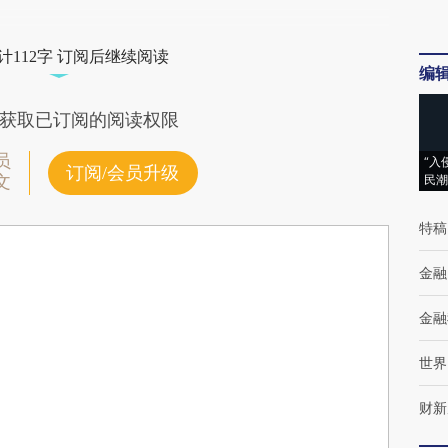
计112字 订阅后继续阅读
编
获取已订阅的阅读权限
员
“入
订阅/会员升级
文
民潮
特稿
金融
金融
世界
财新