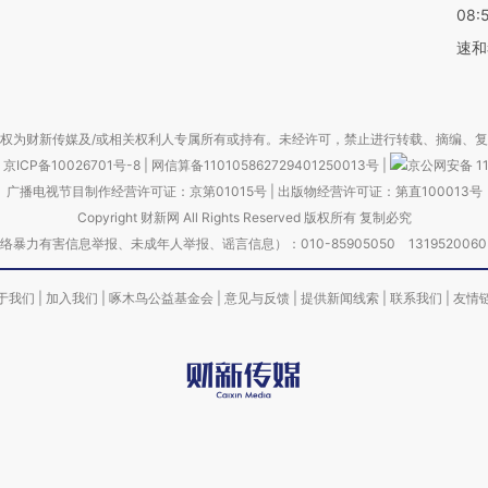
08:
速和
权为财新传媒及/或相关权利人专属所有或持有。未经许可，禁止进行转载、摘编、
京ICP备10026701号-8
|
网信算备110105862729401250013号
|
京公网安备 11
广播电视节目制作经营许可证：京第01015号
|
出版物经营许可证：第直100013号
Copyright 财新网 All Rights Reserved 版权所有 复制必究
害信息举报、未成年人举报、谣言信息）：010-85905050 13195200605 举报邮
于我们
|
加入我们
|
啄木鸟公益基金会
|
意见与反馈
|
提供新闻线索
|
联系我们
|
友情