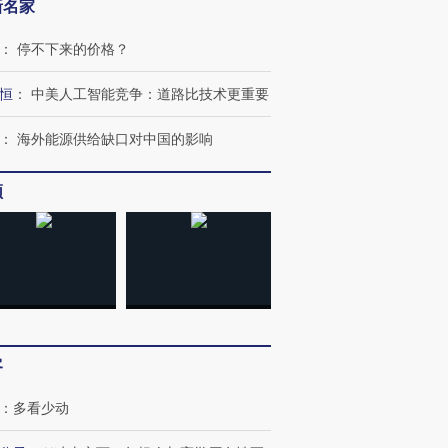
新名家
：
停不下来的价格？
恒
：
中美人工智能竞争：道路比技术更重要
：
海外能源供给缺口对中国的影响
OX的吸金
马航飞行员跨国走私7万
视线｜被称为“蟑螂”的印
频
让中产们甘
粒摇头丸 尿检体内含3种
度Z世代 用街头抗争将教
秘鲁纳斯
”？
毒品
育部长拱下台
13人遇难
进第四届链博
【商旅对话】华住集团
技“链”接产
【特别呈现】寻找100种
CFO：不靠规模取胜，华
【特别呈
客
有意思的生活方式·第三对
住三大增长引擎是什么？
有意思的
：
多看少动