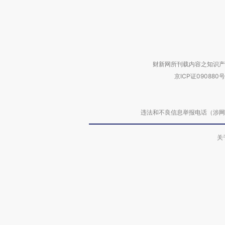
财新网所刊载内容之知识产
京ICP证090880号
违法和不良信息举报电话（涉网络暴力有
关