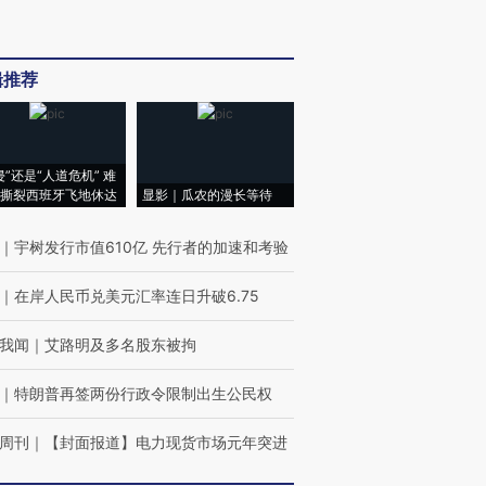
辑推荐
侵”还是“人道危机” 难
撕裂西班牙飞地休达
显影｜瓜农的漫长等待
｜
宇树发行市值610亿 先行者的加速和考验
｜
在岸人民币兑美元汇率连日升破6.75
我闻
｜
艾路明及多名股东被拘
｜
特朗普再签两份行政令限制出生公民权
周刊
｜
【封面报道】电力现货市场元年突进