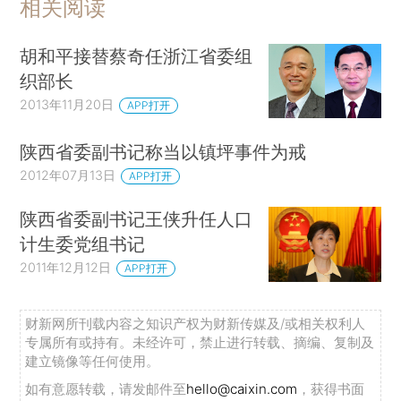
相关阅读
胡和平接替蔡奇任浙江省委组
织部长
2013年11月20日
APP打开
陕西省委副书记称当以镇坪事件为戒
2012年07月13日
APP打开
陕西省委副书记王侠升任人口
计生委党组书记
2011年12月12日
APP打开
财新网所刊载内容之知识产权为财新传媒及/或相关权利人
专属所有或持有。未经许可，禁止进行转载、摘编、复制及
建立镜像等任何使用。
如有意愿转载，请发邮件至
hello@caixin.com
，获得书面