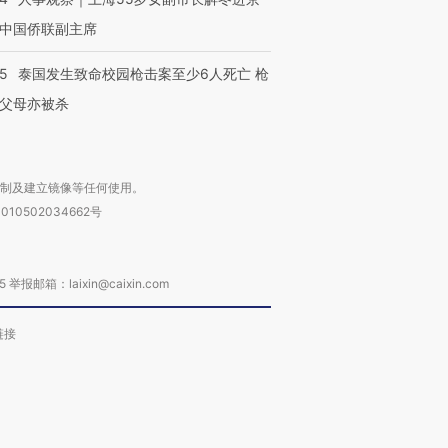
中国侨联副主席
45
泰国发生致命校园枪击案至少6人死亡 枪
父母亦被杀
复制及建立镜像等任何使用。
010502034662号
箱：laixin@caixin.com
链接