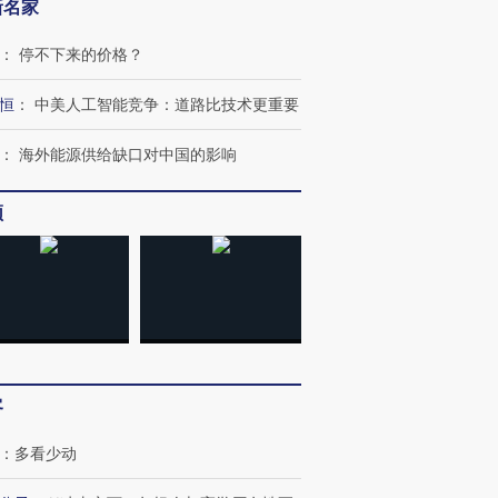
新名家
：
停不下来的价格？
恒
：
中美人工智能竞争：道路比技术更重要
：
海外能源供给缺口对中国的影响
频
跨国走私7万
视线｜被称为“蟑螂”的印
视线｜“入侵”还是“人道危
检体内含3种
度Z世代 用街头抗争将教
机”？难民潮撕裂西班牙
秘鲁纳斯
育部长拱下台
飞地休达
13人遇难
客
：
多看少动
进第四届链博
【商旅对话】华住集团