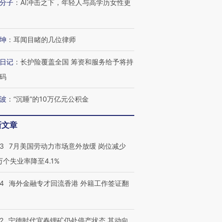
分子
：
AI冲击之下，年轻人与高学历女性更
技“链”接产
【特别呈现】寻找100种
CFO：不靠规模取胜，华
【特别呈
有意思的生活方式·第三对
住三大增长引擎是什么？
有意思的
坤
：
耳闻目睹的几位律师
日记
：
长护险覆盖全国 筹资和服务给予将持
码
波
：
“沉睡”的10万亿元公积金
新文章
43
7月美国劳动力市场意外放缓 岗位减少
3万个失业率降至4.1%
14
海外金融专才回流香港 外籍工作签证翻
2
宁德时代宜春锂矿仍处停产状态 其动向