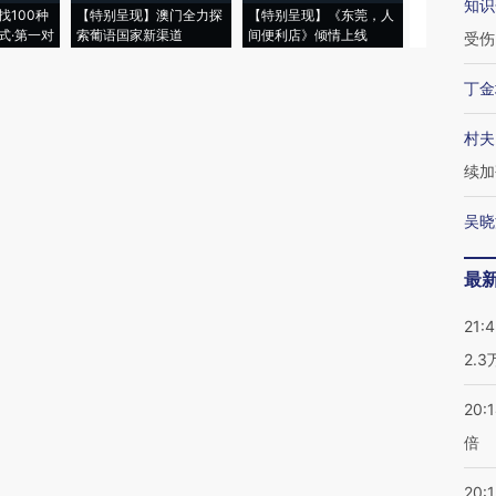
知识
找100种
【特别呈现】澳门全力探
【特别呈现】《东莞，人
会，让数智科
式·第一对
索葡语国家新渠道
间便利店》倾情上线
业
受伤
丁金
村夫
续加
吴晓
最
21:
2.
20:
倍
20:1