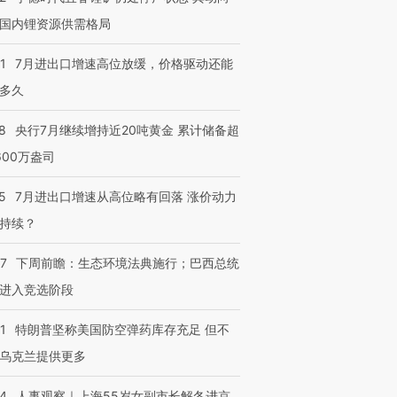
国内锂资源供需格局
1
7月进出口增速高位放缓，价格驱动还能
多久
8
央行7月继续增持近20吨黄金 累计储备超
600万盎司
5
7月进出口增速从高位略有回落 涨价动力
持续？
07
下周前瞻：生态环境法典施行；巴西总统
进入竞选阶段
1
特朗普坚称美国防空弹药库存充足 但不
乌克兰提供更多
24
人事观察｜上海55岁女副市长解冬进京