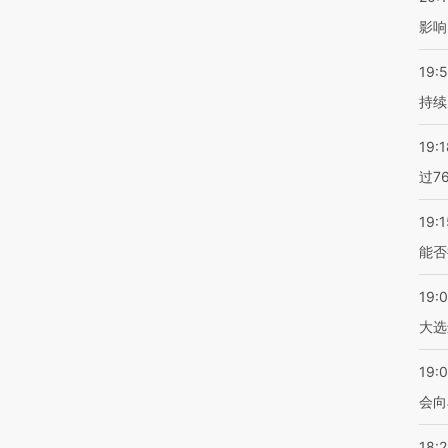
影响
19:5
持续
19:1
过7
19:1
能否
19:
大选
19:0
会向
18: