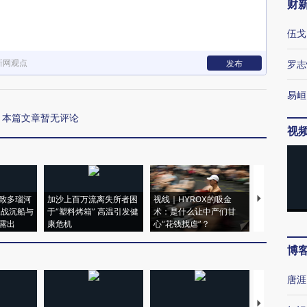
财
伍戈
新网观点
发布
罗志
易峘
本篇文章暂无评论
视
致多瑙河
加沙上百万流离失所者困
视线｜HYROX的吸金
马航飞行员
二战沉船与
于“塑料烤箱” 高温引发健
术：是什么让中产们甘
粒摇头丸 尿
露出
康危机
心“花钱找虐”？
毒品
博
唐涯
【推广】走