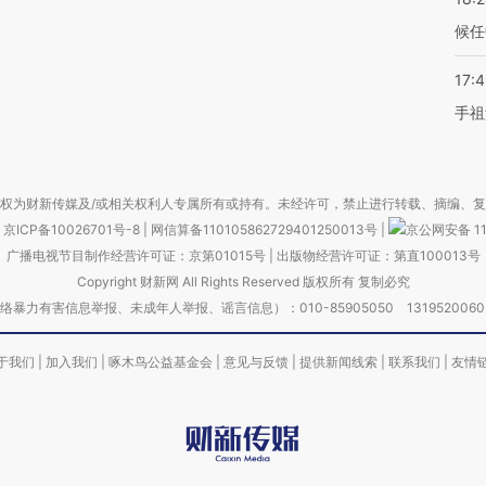
候任
17:
手祖
权为财新传媒及/或相关权利人专属所有或持有。未经许可，禁止进行转载、摘编、
京ICP备10026701号-8
|
网信算备110105862729401250013号
|
京公网安备 11
广播电视节目制作经营许可证：京第01015号
|
出版物经营许可证：第直100013号
Copyright 财新网 All Rights Reserved 版权所有 复制必究
害信息举报、未成年人举报、谣言信息）：010-85905050 13195200605 举报邮
于我们
|
加入我们
|
啄木鸟公益基金会
|
意见与反馈
|
提供新闻线索
|
联系我们
|
友情