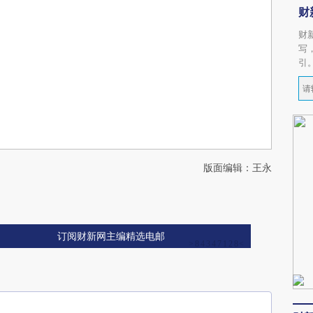
财
财
写
引
版面编辑：王永
订阅财新网主编精选电邮