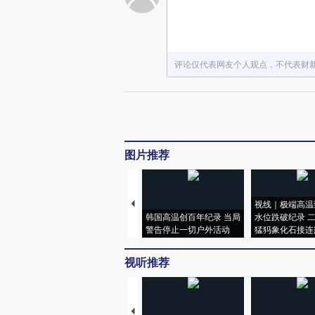
评论仅代表网友个人观点，不代表财
图片推荐
视线｜极端高温
韩国高温创百年纪录 当局
水位跌破纪录 
警告停止一切户外活动
猛犸象化石接连
视听推荐