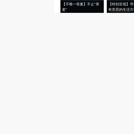
【不唯一答案】不止“养
【特别呈现】寻
老”
有意思的生活方