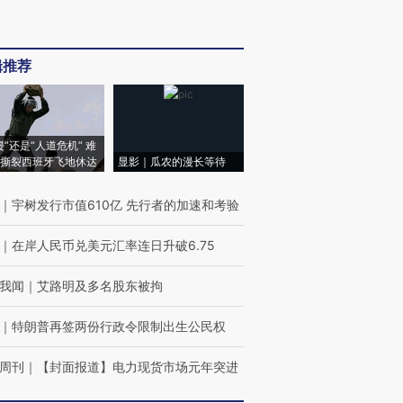
辑推荐
侵”还是“人道危机” 难
撕裂西班牙飞地休达
显影｜瓜农的漫长等待
｜
宇树发行市值610亿 先行者的加速和考验
｜
在岸人民币兑美元汇率连日升破6.75
我闻
｜
艾路明及多名股东被拘
｜
特朗普再签两份行政令限制出生公民权
周刊
｜
【封面报道】电力现货市场元年突进