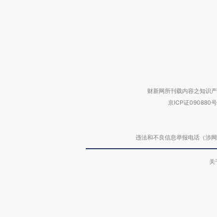
财新网所刊载内容之知识产
京ICP证090880号
违法和不良信息举报电话（涉网络暴力有
关