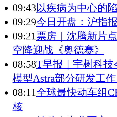
09:43
以疾病为中心的
09:29
今日开盘：沪指报394
09:21
票房｜沈腾新片点
空降迎战《奥德赛》
08:58
T早报｜宇树科技今
模型Astra部分研发
08:11
全球最快动车组CR
核