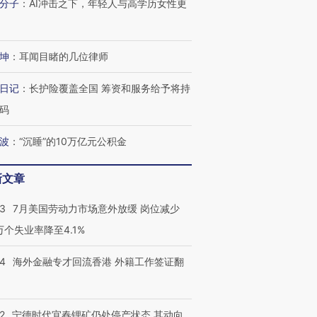
分子
：
AI冲击之下，年轻人与高学历女性更
有意思的生活方式·第三对
住三大增长引擎是什么？
有意思的
坤
：
耳闻目睹的几位律师
日记
：
长护险覆盖全国 筹资和服务给予将持
码
波
：
“沉睡”的10万亿元公积金
新文章
43
7月美国劳动力市场意外放缓 岗位减少
3万个失业率降至4.1%
14
海外金融专才回流香港 外籍工作签证翻
2
宁德时代宜春锂矿仍处停产状态 其动向