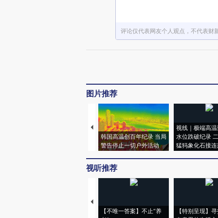
评论仅代表网友个人观点，不代表财
图片推荐
视线｜极端高温
韩国高温创百年纪录 当局
水位跌破纪录 
警告停止一切户外活动
猛犸象化石接连
视听推荐
【不唯一答案】不止“养
【特别呈现】寻