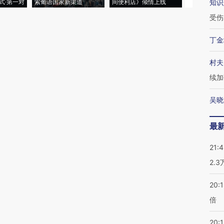
式·第一对
索葡语国家新渠道
间便利店》倾情上线
业
知识
受伤
丁金
村夫
续加
吴晓
最
21:
2.
20:
倍
20:1