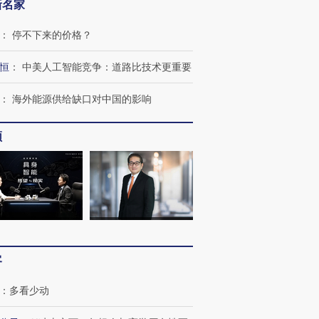
新名家
：
停不下来的价格？
恒
：
中美人工智能竞争：道路比技术更重要
：
海外能源供给缺口对中国的影响
频
跨国走私7万
视线｜被称为“蟑螂”的印
视线｜“入侵”还是“人道危
检体内含3种
度Z世代 用街头抗争将教
机”？难民潮撕裂西班牙
秘鲁纳斯
育部长拱下台
飞地休达
13人遇难
客
：
多看少动
进第四届链博
【商旅对话】华住集团
技“链”接产
【特别呈现】寻找100种
CFO：不靠规模取胜，华
【特别呈