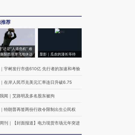
辑推荐
侵”还是“人道危机” 难
撕裂西班牙飞地休达
显影｜瓜农的漫长等待
｜
宇树发行市值610亿 先行者的加速和考验
｜
在岸人民币兑美元汇率连日升破6.75
我闻
｜
艾路明及多名股东被拘
｜
特朗普再签两份行政令限制出生公民权
周刊
｜
【封面报道】电力现货市场元年突进