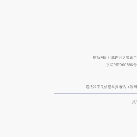
财新网所刊载内容之知识产
京ICP证090880号
违法和不良信息举报电话（涉网络暴力有
关