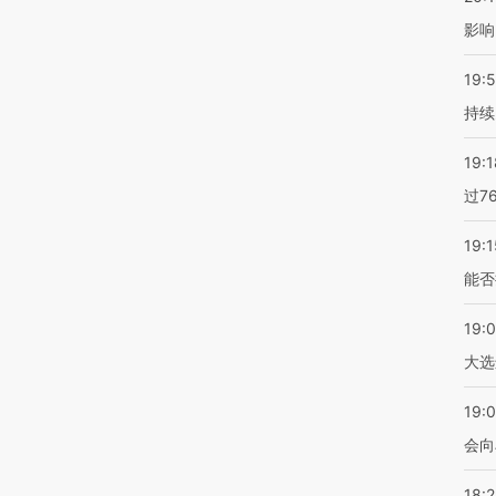
影响
19:5
持续
19:1
过7
19:1
能否
19:
大选
19:0
会向
18: