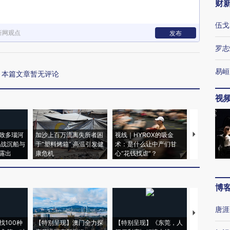
财
伍戈
新网观点
发布
罗志
易峘
本篇文章暂无评论
视
致多瑙河
加沙上百万流离失所者困
视线｜HYROX的吸金
马航飞行员
二战沉船与
于“塑料烤箱” 高温引发健
术：是什么让中产们甘
粒摇头丸 尿
露出
康危机
心“花钱找虐”？
毒品
博
唐涯
【推广】走
找100种
【特别呈现】澳门全力探
【特别呈现】《东莞，人
会，让数智科