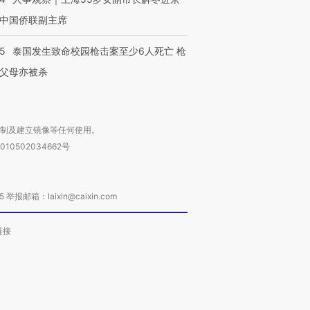
中国侨联副主席
45
泰国发生致命校园枪击案至少6人死亡 枪
父母亦被杀
复制及建立镜像等任何使用。
010502034662号
箱：laixin@caixin.com
链接