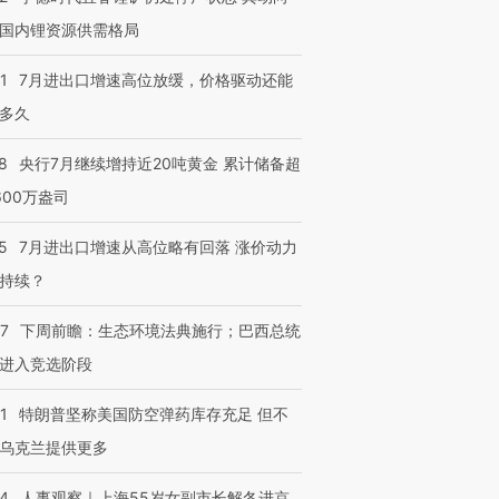
国内锂资源供需格局
1
7月进出口增速高位放缓，价格驱动还能
多久
8
央行7月继续增持近20吨黄金 累计储备超
600万盎司
5
7月进出口增速从高位略有回落 涨价动力
持续？
07
下周前瞻：生态环境法典施行；巴西总统
进入竞选阶段
1
特朗普坚称美国防空弹药库存充足 但不
乌克兰提供更多
24
人事观察｜上海55岁女副市长解冬进京