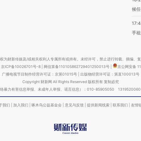
候任
17:
手祖
权为财新传媒及/或相关权利人专属所有或持有。未经许可，禁止进行转载、摘编、
京ICP备10026701号-8
|
网信算备110105862729401250013号
|
京公网安备 11
广播电视节目制作经营许可证：京第01015号
|
出版物经营许可证：第直100013号
Copyright 财新网 All Rights Reserved 版权所有 复制必究
害信息举报、未成年人举报、谣言信息）：010-85905050 13195200605 举报邮
于我们
|
加入我们
|
啄木鸟公益基金会
|
意见与反馈
|
提供新闻线索
|
联系我们
|
友情