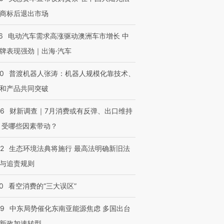
商标后退出市场
6
电动汽车需求高涨驱动澳洲车市增长 中
牌表现强劲｜出海·汽车
00
普渡机器人张涛：机器人规模化靠技术、
和产品共同突破
56
财新调查｜7月消费或有反弹、出口维持
 受哪些因素带动？
42
生态环境法典将施行 最高法明确新旧法
与追责规则
0
看空消费的“三大误区”
59
中东局势催化东南亚能源焦虑 多国出台
新政加速转型