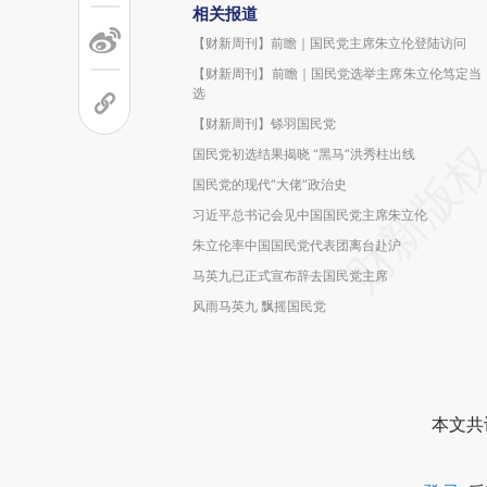
相关报道
【财新周刊】前瞻｜国民党主席朱立伦登陆访问
【财新周刊】前瞻｜国民党选举主席朱立伦笃定当
选
【财新周刊】铩羽国民党
国民党初选结果揭晓 “黑马”洪秀柱出线
国民党的现代“大佬”政治史
习近平总书记会见中国国民党主席朱立伦
朱立伦率中国国民党代表团离台赴沪
马英九已正式宣布辞去国民党主席
风雨马英九 飘摇国民党
本文共