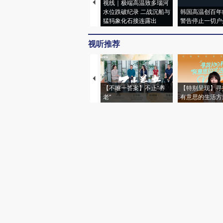
视线｜极端高温致多瑙河
水位跌破纪录 二战沉船与
韩国高温创百年
猛犸象化石接连露出
警告停止一切户
视听推荐
【不唯一答案】不止“养
【特别呈现】寻
老”
有意思的生活方