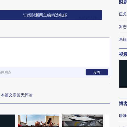
财
伍戈
订阅财新网主编精选电邮
罗志
易峘
视
新网观点
发布
本篇文章暂无评论
博
唐涯