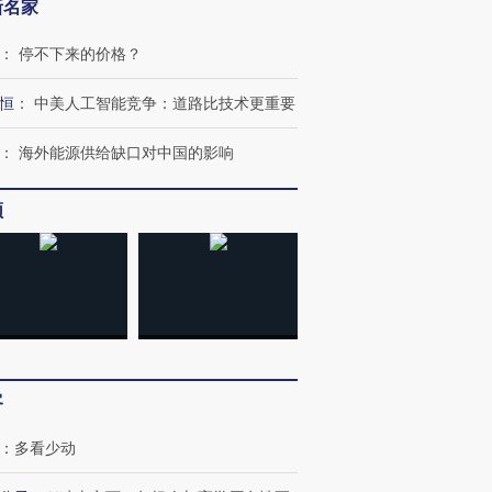
新名家
：
停不下来的价格？
恒
：
中美人工智能竞争：道路比技术更重要
：
海外能源供给缺口对中国的影响
频
客
：
多看少动