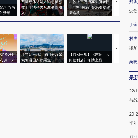
知识
西班牙休达进入紧急状态
加沙上百万流离失所者困
视线｜HYR
纪录 当局
数千非法移民从摩洛哥闯
于“塑料烤箱” 高温引发健
术：是什么
受伤
外活动
入
康危机
心“花钱找虐
丁金
村夫
续加
【推广】走
找100种
【特别呈现】澳门全力探
【特别呈现】《东莞，人
会，让数智科
式·第一对
索葡语国家新渠道
间便利店》倾情上线
业
吴晓
最
22:1
与战
20:
半年
17:2