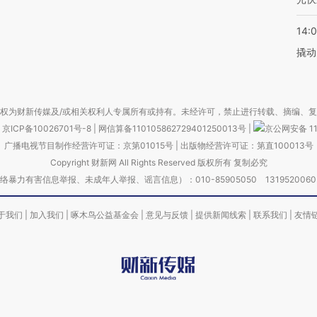
14:
撬动
权为财新传媒及/或相关权利人专属所有或持有。未经许可，禁止进行转载、摘编、
京ICP备10026701号-8
|
网信算备110105862729401250013号
|
京公网安备 11
广播电视节目制作经营许可证：京第01015号
|
出版物经营许可证：第直100013号
Copyright 财新网 All Rights Reserved 版权所有 复制必究
害信息举报、未成年人举报、谣言信息）：010-85905050 13195200605 举报邮
于我们
|
加入我们
|
啄木鸟公益基金会
|
意见与反馈
|
提供新闻线索
|
联系我们
|
友情