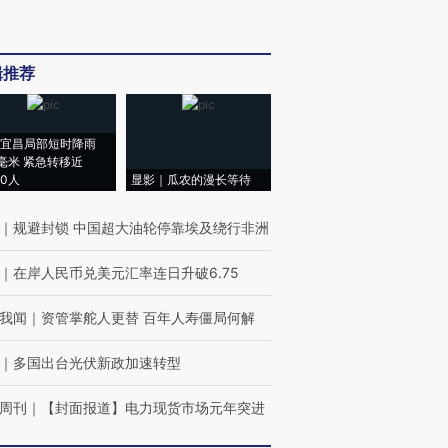
辑推荐
宜昌局部短时降雨
8毫米 紧急转移近
00人
显影｜瓜农的漫长等待
｜
规避封锁 中国超大油轮停靠埃及绕行非洲
｜
在岸人民币兑美元汇率连日升破6.75
我闻
｜
资管掌舵人更替 百年人寿僵局何解
｜
多国出台光伏新政加速转型
周刊
｜
【封面报道】电力现货市场元年突进