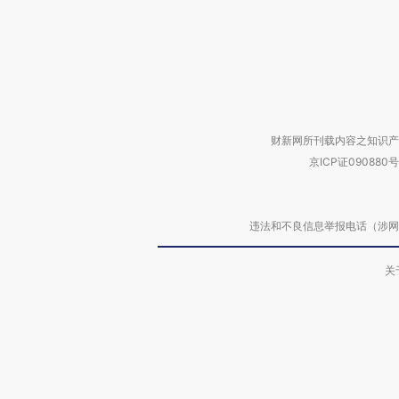
财新网所刊载内容之知识产
京ICP证090880号
违法和不良信息举报电话（涉网络暴力有
关