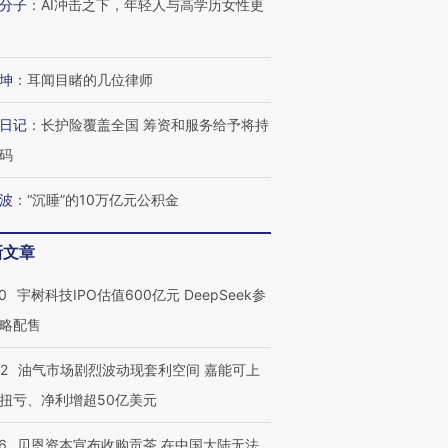
分子
：
AI冲击之下，年轻人与高学历女性更
OX的吸金
马航飞行员跨国走私7万
视线｜被称为“蟑螂”的印
让中产们甘
粒摇头丸 尿检体内含3种
度Z世代 用街头抗争将教
秘鲁纳斯
”？
毒品
育部长拱下台
13人遇难
坤
：
耳闻目睹的几位律师
日记
：
长护险覆盖全国 筹资和服务给予将持
码
进第四届链博
【商旅对话】华住集团
技“链”接产
【特别呈现】寻找100种
CFO：不靠规模取胜，华
【特别呈
有意思的生活方式·第三对
住三大增长引擎是什么？
有意思的
波
：
“沉睡”的10万亿元公积金
新文章
0
宇树科技IPO估值600亿元 DeepSeek参
略配售
22
油气市场剧烈波动现套利空间 嘉能可上
扭亏、净利增超50亿美元
6
贝恩资本宣布收购贡茶 在中国大陆无法