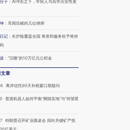
分子
：
AI冲击之下，年轻人与高学历女性更
坤
：
耳闻目睹的几位律师
日记
：
长护险覆盖全国 筹资和服务给予将持
码
波
：
“沉睡”的10万亿元公积金
新文章
46
离岸信托90天补税窗口期疑问
00
普渡机器人如何平衡“脚踏实地”与“仰望星
？
57
特朗普召开矿业圆桌会 拟向关键矿产投
20亿美元