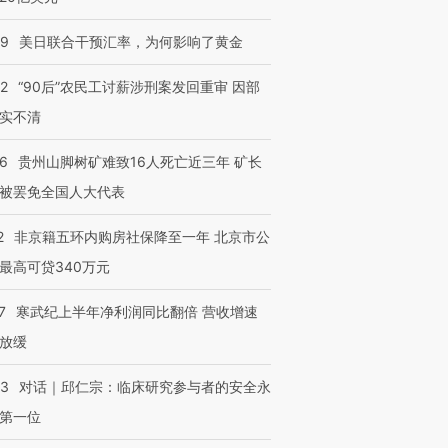
09
美日联合干预汇率，为何影响了黄金
32
“90后”农民工讨薪涉刑案发回重审 因部
实不清
36
贵州山脚树矿难致16人死亡近三年 矿长
被罢免全国人大代表
2
非京籍五环内购房社保降至一年 北京市公
最高可贷340万元
7
寒武纪上半年净利润同比翻倍 营收增速
放缓
53
对话｜邱仁宗：临床研究参与者的安全永
第一位