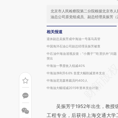
北京市人民检察院第二分院根据北京市人
油总公司原党组成员、副总经理吴振芳（
相关报道
退休副总吴振芳成中海油一号落马高管
中国海洋石油公司副总经理吴振芳被查
中石油中海油巡视反馈：“小圈子”“吃里扒外”问题
突出
中海油一季度收入锐减40%
中海油净利升6.6% 首度大幅削减资本支出
中海油尼克森将裁员约400人
中海油大幅缩减2015年资本支出计划
吴振芳于1952年出生，教授
工程专业，后获得上海交通大学