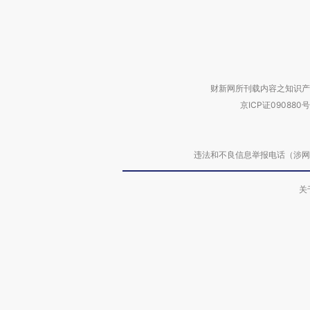
财新网所刊载内容之知识产
京ICP证090880号
违法和不良信息举报电话（涉网络暴力有
关