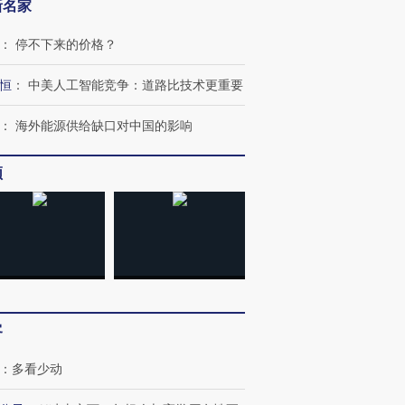
新名家
：
停不下来的价格？
恒
：
中美人工智能竞争：道路比技术更重要
：
海外能源供给缺口对中国的影响
频
”还是“人道危
湖北宜昌局部短时降雨
哈尔滨遭遇短时极端强降
撕裂西班牙
128毫米 紧急转移近
雨 3小时累计雨量超80毫
秘鲁纳斯
4000人
米
13人遇难
客
：
多看少动
进第四届链博
【商旅对话】华住集团
技“链”接产
【特别呈现】寻找100种
CFO：不靠规模取胜，华
【特别呈
有意思的生活方式·第三对
住三大增长引擎是什么？
有意思的