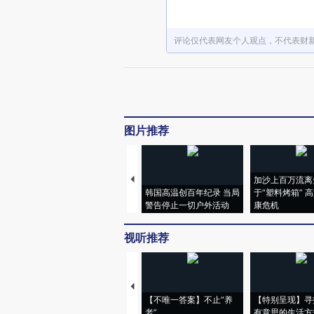
评论仅代表网友个人观点，不代表财
图片推荐
加沙上百万流离
韩国高温创百年纪录 当局
于“塑料烤箱” 
警告停止一切户外活动
康危机
视听推荐
【不唯一答案】不止“养
【特别呈现】寻
老”
有意思的生活方