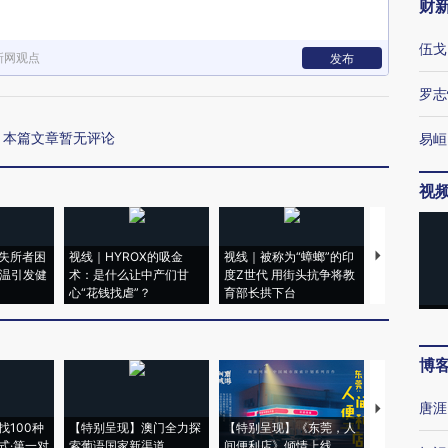
财
伍戈
新网观点
发布
罗志
本篇文章暂无评论
易峘
视
失所者困
视线｜HYROX的吸金
视线｜被称为“蟑螂”的印
视线｜“入侵
高温引发健
术：是什么让中产们甘
度Z世代 用街头抗争将教
机”？难民潮
心“花钱找虐”？
育部长拱下台
飞地休达
博
唐涯
【推广】走
找100种
【特别呈现】澳门全力探
【特别呈现】《东莞，人
会，让数智科
式·第一对
索葡语国家新渠道
间便利店》倾情上线
业