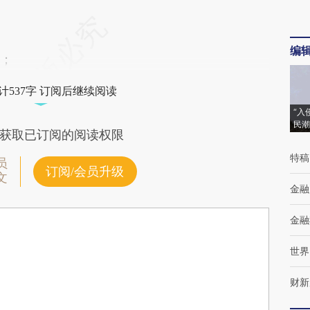
编
；
计537字 订阅后继续阅读
“入
民潮
获取已订阅的阅读权限
特稿
员
订阅/会员升级
文
金融
金融
世界
财新