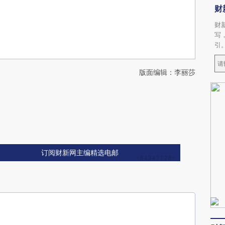
财
财
写
引
版面编辑：李丽莎
订阅财新网主编精选电邮