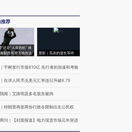
辑推荐
侵”还是“人道危机” 难
撕裂西班牙飞地休达
显影｜瓜农的漫长等待
｜
宇树发行市值610亿 先行者的加速和考验
｜
在岸人民币兑美元汇率连日升破6.75
我闻
｜
艾路明及多名股东被拘
｜
特朗普再签两份行政令限制出生公民权
周刊
｜
【封面报道】电力现货市场元年突进