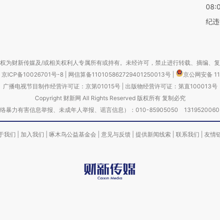
08:
纪违
权为财新传媒及/或相关权利人专属所有或持有。未经许可，禁止进行转载、摘编、
京ICP备10026701号-8
|
网信算备110105862729401250013号
|
京公网安备 11
广播电视节目制作经营许可证：京第01015号
|
出版物经营许可证：第直100013号
Copyright 财新网 All Rights Reserved 版权所有 复制必究
害信息举报、未成年人举报、谣言信息）：010-85905050 13195200605 举报邮
于我们
|
加入我们
|
啄木鸟公益基金会
|
意见与反馈
|
提供新闻线索
|
联系我们
|
友情