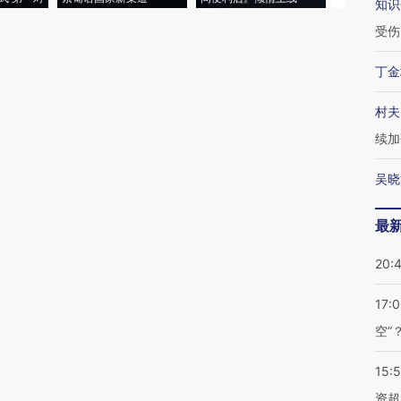
知识
受伤
丁金
村夫
续加
吴晓
最
20:
17:
空”
15:
资超