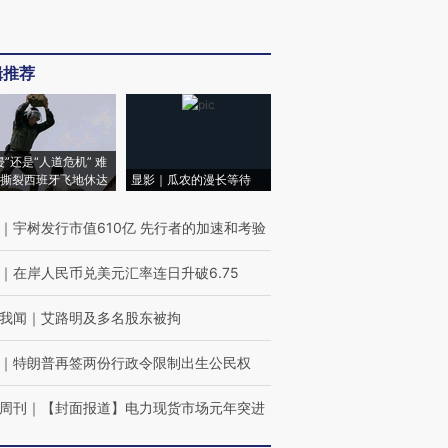
辑推荐
侵”还是“人道危机” 难
撕裂西班牙飞地休达
显影｜瓜农的漫长等待
｜
宇树发行市值610亿 先行者的加速和考验
｜
在岸人民币兑美元汇率连日升破6.75
我闻
｜
艾路明及多名股东被拘
｜
特朗普再签两份行政令限制出生公民权
周刊
｜
【封面报道】电力现货市场元年突进