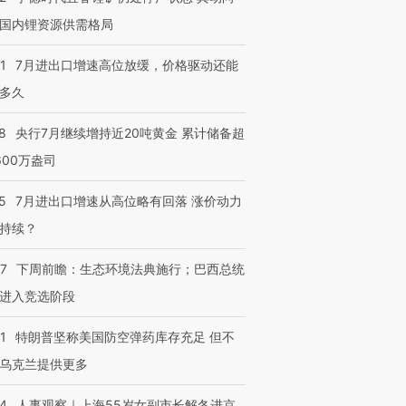
国内锂资源供需格局
1
7月进出口增速高位放缓，价格驱动还能
多久
8
央行7月继续增持近20吨黄金 累计储备超
600万盎司
5
7月进出口增速从高位略有回落 涨价动力
持续？
07
下周前瞻：生态环境法典施行；巴西总统
进入竞选阶段
1
特朗普坚称美国防空弹药库存充足 但不
乌克兰提供更多
24
人事观察｜上海55岁女副市长解冬进京