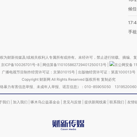
候任
17:
手祖
权为财新传媒及/或相关权利人专属所有或持有。未经许可，禁止进行转载、摘编、
京ICP备10026701号-8
|
网信算备110105862729401250013号
|
京公网安备 11
广播电视节目制作经营许可证：京第01015号
|
出版物经营许可证：第直100013号
Copyright 财新网 All Rights Reserved 版权所有 复制必究
害信息举报、未成年人举报、谣言信息）：010-85905050 13195200605 举报邮
于我们
|
加入我们
|
啄木鸟公益基金会
|
意见与反馈
|
提供新闻线索
|
联系我们
|
友情