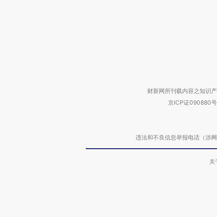
财新网所刊载内容之知识产
京ICP证090880号
违法和不良信息举报电话（涉网络暴力有
关