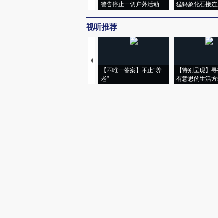
警告停止一切户外活动
猛犸象化石接连
视听推荐
【不唯一答案】不止“养
【特别呈现】寻
老”
有意思的生活方