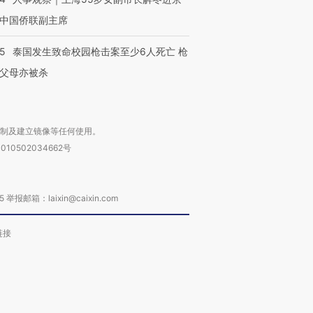
中国侨联副主席
45
泰国发生致命校园枪击案至少6人死亡 枪
父母亦被杀
复制及建立镜像等任何使用。
010502034662号
箱：laixin@caixin.com
链接