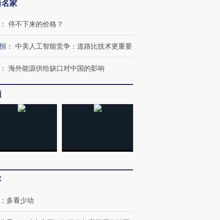
新名家
：
停不下来的价格？
恒
：
中美人工智能竞争：道路比技术更重要
：
海外能源供给缺口对中国的影响
频
客
：
多看少动
跨国走私7万
视线｜被称为“蟑螂”的印
视线｜“入侵”还是“人道危
检体内含3种
度Z世代 用街头抗争将教
机”？难民潮撕裂西班牙
秘鲁纳斯