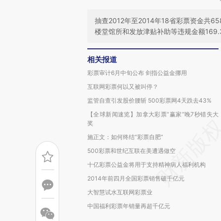
抽查2012年至2014年18省彩票资金共
楼堂馆所和发放津贴补助等违规金额169.
相关报道
彩票审计6月中旬公布 剑指公益金挪用
互联网彩票何以又被叫停？
监管自查引发股价腰斩 500彩票网4天跌去43%
【全球新闻速览】加拿大彩票“赢家”晚7秒错失大
奖
施正文：如何终结“彩票自肥”
500彩票和世纪互联在美遭遇做空
十亿彩票公益金将用于支持精神病人福利机构
2014年前四月全国彩票销售破千亿元
大智慧试水互联网彩票业
中国福利彩票年销量再超千亿元