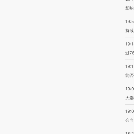
影响
19:5
持续
19:1
过7
19:1
能否
19:
大选
19:0
会向
18: