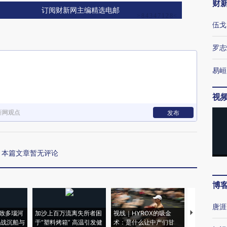
财
订阅财新网主编精选电邮
伍戈
罗志
易峘
视
新网观点
发布
本篇文章暂无评论
博
唐涯
致多瑙河
加沙上百万流离失所者困
视线｜HYROX的吸金
马航飞行员
二战沉船与
于“塑料烤箱” 高温引发健
术：是什么让中产们甘
粒摇头丸 尿