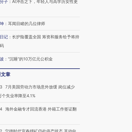
分子
：
AI冲击之下，年轻人与高学历女性更
育部长拱下台
飞地休达
13人遇难
坤
：
耳闻目睹的几位律师
日记
：
长护险覆盖全国 筹资和服务给予将持
进第四届链博
【商旅对话】华住集团
技“链”接产
【特别呈现】寻找100种
CFO：不靠规模取胜，华
【特别呈
码
有意思的生活方式·第三对
住三大增长引擎是什么？
有意思的
波
：
“沉睡”的10万亿元公积金
新文章
43
7月美国劳动力市场意外放缓 岗位减少
3万个失业率降至4.1%
14
海外金融专才回流香港 外籍工作签证翻
2
宁德时代宜春锂矿仍处停产状态 其动向