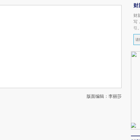
财
财
写
引
版面编辑：李丽莎