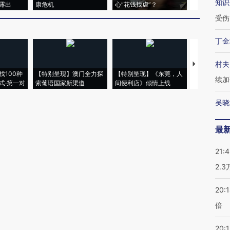
知识
露出
康危机
心“花钱找虐”？
毒品
受伤
丁金
村夫
【推广】走
找100种
【特别呈现】澳门全力探
【特别呈现】《东莞，人
会，让数智科
续加
式·第一对
索葡语国家新渠道
间便利店》倾情上线
业
吴晓
最
21:
2.
20:
倍
20:1