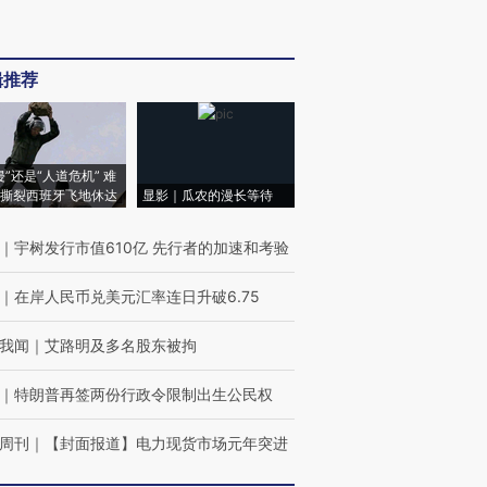
辑推荐
侵”还是“人道危机” 难
撕裂西班牙飞地休达
显影｜瓜农的漫长等待
｜
宇树发行市值610亿 先行者的加速和考验
｜
在岸人民币兑美元汇率连日升破6.75
我闻
｜
艾路明及多名股东被拘
｜
特朗普再签两份行政令限制出生公民权
周刊
｜
【封面报道】电力现货市场元年突进