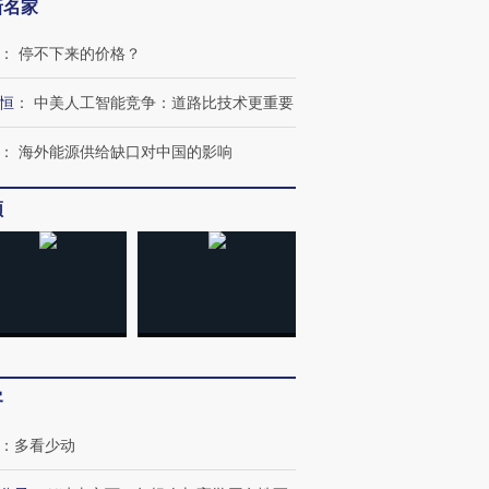
新名家
：
停不下来的价格？
恒
：
中美人工智能竞争：道路比技术更重要
：
海外能源供给缺口对中国的影响
频
”还是“人道危
湖北宜昌局部短时降雨
哈尔滨遭遇短时极端强降
撕裂西班牙
128毫米 紧急转移近
雨 3小时累计雨量超80毫
秘鲁纳斯
4000人
米
13人遇难
进第四届链博
【商旅对话】华住集团
客
技“链”接产
【特别呈现】寻找100种
CFO：不靠规模取胜，华
【特别呈
有意思的生活方式·第三对
住三大增长引擎是什么？
有意思的
：
多看少动