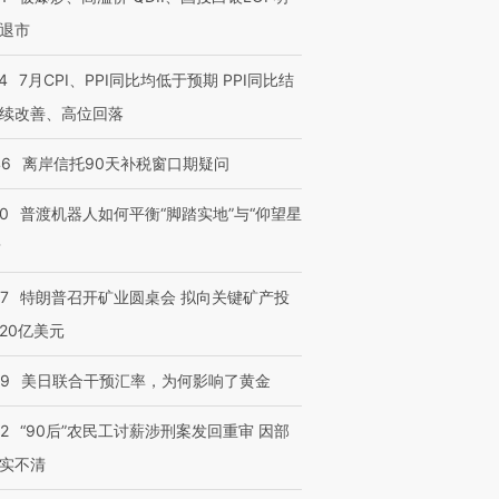
退市
4
7月CPI、PPI同比均低于预期 PPI同比结
续改善、高位回落
46
离岸信托90天补税窗口期疑问
00
普渡机器人如何平衡“脚踏实地”与“仰望星
？
57
特朗普召开矿业圆桌会 拟向关键矿产投
20亿美元
09
美日联合干预汇率，为何影响了黄金
32
“90后”农民工讨薪涉刑案发回重审 因部
实不清