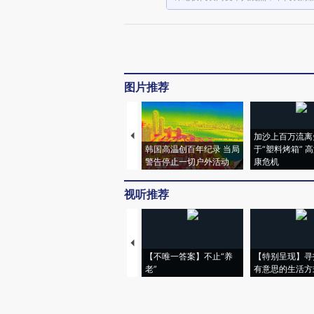
图片推荐
加沙上百万流离
韩国高温创百年纪录 当局
于“塑料烤箱” 
警告停止一切户外活动
康危机
视听推荐
【不唯一答案】不止“养
【特别呈现】寻
老”
有意思的生活方