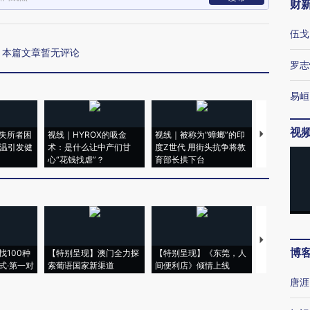
财
伍戈
本篇文章暂无评论
罗志
易峘
视
失所者困
视线｜HYROX的吸金
视线｜被称为“蟑螂”的印
视线｜“入侵
高温引发健
术：是什么让中产们甘
度Z世代 用街头抗争将教
机”？难民潮
心“花钱找虐”？
育部长拱下台
飞地休达
【推广】走
博
找100种
【特别呈现】澳门全力探
【特别呈现】《东莞，人
会，让数智科
式·第一对
索葡语国家新渠道
间便利店》倾情上线
业
唐涯