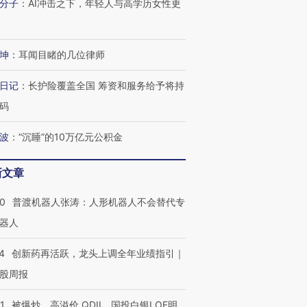
分子
：
AI冲击之下，年轻人与高学历女性更
坤
：
耳闻目睹的几位律师
日记
：
长护险覆盖全国 筹资和服务给予将持
码
波
：
“沉睡”的10万亿元公积金
新文章
00
普渡机器人张涛：人形机器人不会替代专
器人
4
创新药再活跃，龙头上调全年业绩指引｜
股周报
1
被爆炒、高溢价 QDII、国投白银LOF明