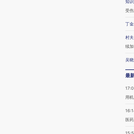
知识
受伤
丁金
村夫
续加
吴晓
最
17:
用机
16:1
医药
15:5