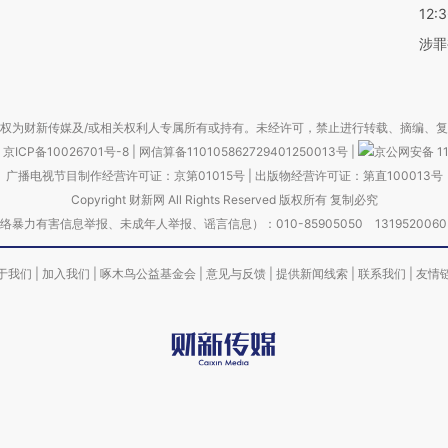
12:
涉罪
权为财新传媒及/或相关权利人专属所有或持有。未经许可，禁止进行转载、摘编、
京ICP备10026701号-8
|
网信算备110105862729401250013号
|
京公网安备 11
广播电视节目制作经营许可证：京第01015号
|
出版物经营许可证：第直100013号
Copyright 财新网 All Rights Reserved 版权所有 复制必究
害信息举报、未成年人举报、谣言信息）：010-85905050 13195200605 举报邮
于我们
|
加入我们
|
啄木鸟公益基金会
|
意见与反馈
|
提供新闻线索
|
联系我们
|
友情