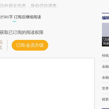
治外籍女伤患，身份仍待调查。
计501字 订阅后继续阅读
编
获取已订阅的阅读权限
“入
员
民潮
订阅/会员升级
文
特稿
金融
金融
世界
财新