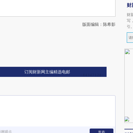
财
财
写
版面编辑：陈希影
引
订阅财新网主编精选电邮
新网观点
发布