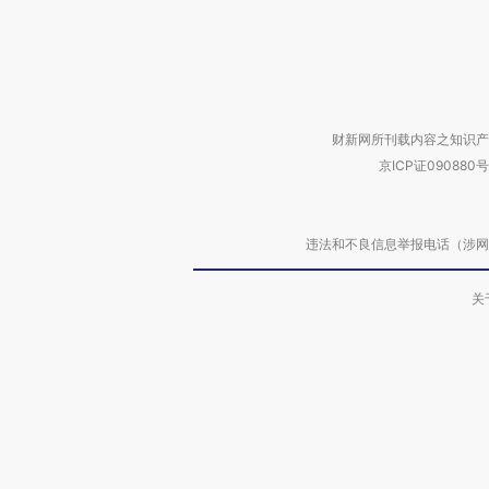
财新网所刊载内容之知识产
京ICP证090880号
违法和不良信息举报电话（涉网络暴力有
关