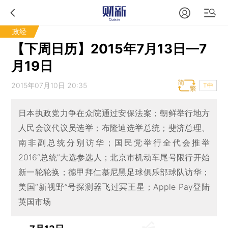
政经
【下周日历】2015年7月13日—7
月19日
2015年07月10日 20:35
T中
日本执政党力争在众院通过安保法案；朝鲜举行地方
人民会议代议员选举；布隆迪选举总统；斐济总理、
南非副总统分别访华；国民党举行全代会推举
2016“总统”大选参选人；北京市机动车尾号限行开始
新一轮轮换；德甲拜仁慕尼黑足球俱乐部球队访华；
美国“新视野”号探测器飞过冥王星；Apple Pay登陆
英国市场