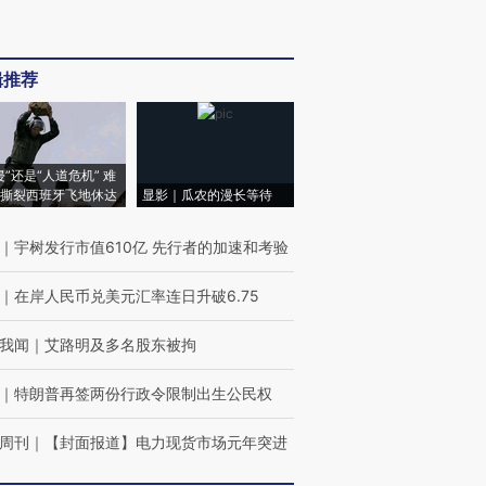
辑推荐
侵”还是“人道危机” 难
撕裂西班牙飞地休达
显影｜瓜农的漫长等待
｜
宇树发行市值610亿 先行者的加速和考验
｜
在岸人民币兑美元汇率连日升破6.75
我闻
｜
艾路明及多名股东被拘
｜
特朗普再签两份行政令限制出生公民权
周刊
｜
【封面报道】电力现货市场元年突进