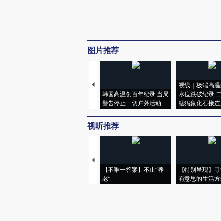
图片推荐
视线｜极端高温
韩国高温创百年纪录 当局
水位跌破纪录 
警告停止一切户外活动
猛犸象化石接连
视听推荐
【不唯一答案】不止“养
【特别呈现】寻
老”
有意思的生活方