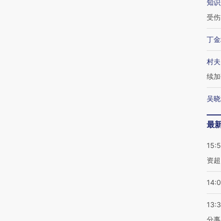
知识
受伤
丁金
村夫
续加
吴晓
最
15:
资超
14:
13:
分事