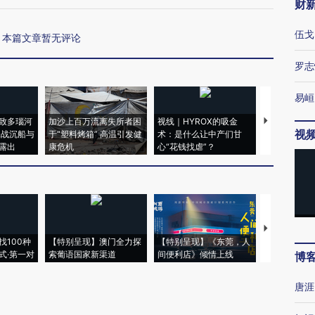
财
伍戈
本篇文章暂无评论
罗志
易峘
致多瑙河
加沙上百万流离失所者困
视线｜HYROX的吸金
马航飞行员
视
二战沉船与
于“塑料烤箱” 高温引发健
术：是什么让中产们甘
粒摇头丸 尿
露出
康危机
心“花钱找虐”？
毒品
【推广】走
找100种
【特别呈现】澳门全力探
【特别呈现】《东莞，人
会，让数智科
式·第一对
索葡语国家新渠道
间便利店》倾情上线
业
博
唐涯