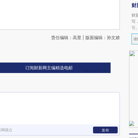
财
财
写
引
责任编辑：高昱 | 版面编辑：孙文婧
订阅财新网主编精选电邮
新网观点
发布