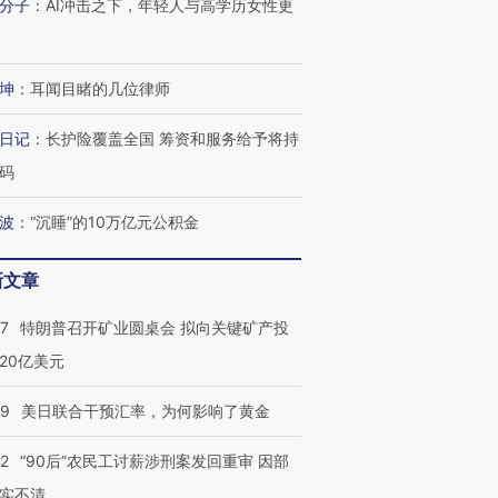
分子
：
AI冲击之下，年轻人与高学历女性更
坤
：
耳闻目睹的几位律师
日记
：
长护险覆盖全国 筹资和服务给予将持
码
波
：
“沉睡”的10万亿元公积金
新文章
57
特朗普召开矿业圆桌会 拟向关键矿产投
20亿美元
09
美日联合干预汇率，为何影响了黄金
32
“90后”农民工讨薪涉刑案发回重审 因部
实不清