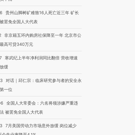
36
贵州山脚树矿难致16人死亡近三年 矿长
被罢免全国人大代表
2
非京籍五环内购房社保降至一年 北京市公
最高可贷340万元
7
寒武纪上半年净利润同比翻倍 营收增速
放缓
53
对话｜邱仁宗：临床研究参与者的安全永
第一位
06
全国人大常委会：六名将领涉嫌严重违
法 被罢免全国人大代表
43
7月美国劳动力市场意外放缓 岗位减少
3万个失业率降至4.1%