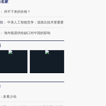
新名家
：
停不下来的价格？
恒
：
中美人工智能竞争：道路比技术更重要
：
海外能源供给缺口对中国的影响
跨国走私7万
视线｜被称为“蟑螂”的印
视线｜“入侵”还是“人道危
频
检体内含3种
度Z世代 用街头抗争将教
机”？难民潮撕裂西班牙
秘鲁纳斯
育部长拱下台
飞地休达
13人遇难
进第四届链博
【商旅对话】华住集团
技“链”接产
【特别呈现】寻找100种
CFO：不靠规模取胜，华
【特别呈
有意思的生活方式·第三对
住三大增长引擎是什么？
有意思的
客
：
多看少动