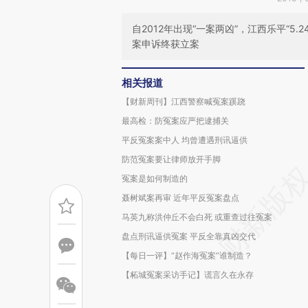
自2012年出现“一案两凶”，江西乐平“5
案申诉终获立案
相关报道
【财新周刊】江西警察喊冤案蹊跷
最高检：防冤案应严把逮捕关
平反冤案案中人 均曾遭遇刑讯逼供
防范冤案要让律师放开手脚
冤案是如何制造的
聂树斌案再审 近年平反冤案盘点
马英九称洪仲丘不会白死 或重查过往冤案
盘点刑讯逼供冤案 平反全靠真凶交代
【每日一评】“赵作海冤案”谁制造？
【柘城冤案采访手记】谎言久在永存