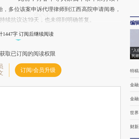
开始，多位该案申诉代理律师到江西高院申请阅卷，
持续抗议达19天，也未得到明确答复。
编
1447字 订阅后继续阅读
“入
获取已订阅的阅读权限
民潮
员
订阅/会员升级
特稿
文
金融
金融
世界
财新