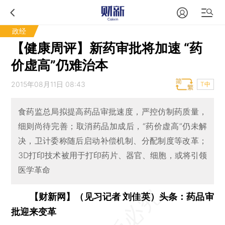
政经
【健康周评】新药审批将加速 “药
价虚高”仍难治本
2015年08月11日 08:43
T中
食药监总局拟提高药品审批速度，严控仿制药质量，
细则尚待完善；取消药品加成后，“药价虚高”仍未解
决，卫计委称随后启动补偿机制、分配制度等改革；
3D打印技术被用于打印药片、器官、细胞，或将引领
医学革命
【财新网】（见习记者 刘佳英）头条：药品审
批迎来变革