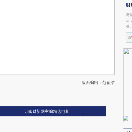
财
财
写
引
版面编辑：范颖洁
订阅财新网主编精选电邮