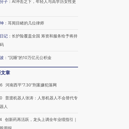
分子
：
AI冲击之下，年轻人与高学历女性更
进第四届链博
【商旅对话】华住集团
技“链”接产
【特别呈现】寻找100种
CFO：不靠规模取胜，华
【特别呈
有意思的生活方式·第三对
住三大增长引擎是什么？
有意思的
坤
：
耳闻目睹的几位律师
日记
：
长护险覆盖全国 筹资和服务给予将持
码
波
：
“沉睡”的10万亿元公积金
新文章
26
河南西平“7.30”刑案嫌犯落网
00
普渡机器人张涛：人形机器人不会替代专
器人
4
创新药再活跃，龙头上调全年业绩指引｜
股周报