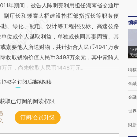
011年期间，被告人陈明宪利用担任湖南省交通厅
、副厅长和矮寨大桥建设指挥部指挥长等职务便
编
补勘、绿化、配电、设计等工程招投标、高速公路
关单位或个人谋取利益，单独或伙同其妻周茜、其
或索要他人所送财物，共计折合人民币4941万余
“入
民潮
际收取钱物价值人民币3493万余元，其中索贿人
4万元，尚未收取人民币1448万元。
特稿
计742字 订阅后继续阅读
金融
金融
获取已订阅的阅读权限
世界
员
订阅/会员升级
文
财新