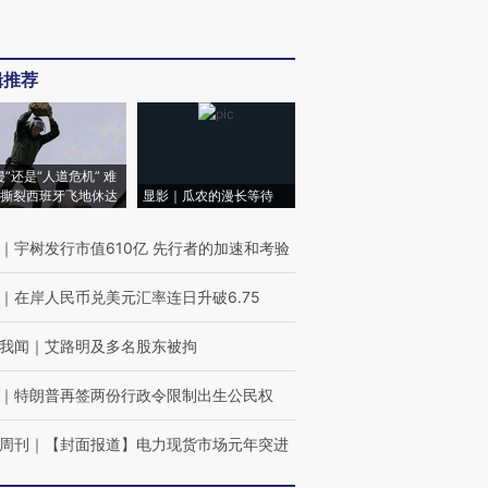
辑推荐
侵”还是“人道危机” 难
撕裂西班牙飞地休达
显影｜瓜农的漫长等待
｜
宇树发行市值610亿 先行者的加速和考验
｜
在岸人民币兑美元汇率连日升破6.75
我闻
｜
艾路明及多名股东被拘
｜
特朗普再签两份行政令限制出生公民权
周刊
｜
【封面报道】电力现货市场元年突进