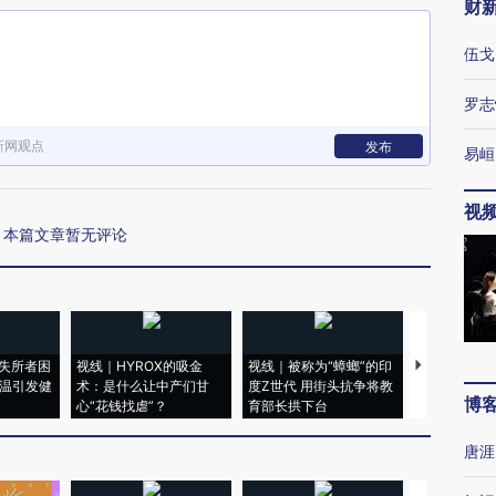
财
伍戈
罗志
新网观点
发布
易峘
视
本篇文章暂无评论
失所者困
视线｜HYROX的吸金
视线｜被称为“蟑螂”的印
视线｜“入侵
高温引发健
术：是什么让中产们甘
度Z世代 用街头抗争将教
机”？难民潮
博
心“花钱找虐”？
育部长拱下台
飞地休达
唐涯