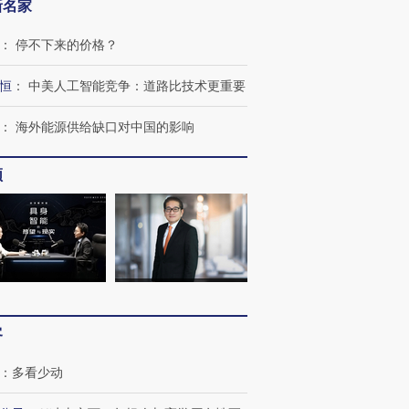
新名家
：
停不下来的价格？
恒
：
中美人工智能竞争：道路比技术更重要
：
海外能源供给缺口对中国的影响
频
”还是“人道危
湖北宜昌局部短时降雨
哈尔滨遭遇短时极端强降
撕裂西班牙
128毫米 紧急转移近
雨 3小时累计雨量超80毫
秘鲁纳斯
客
4000人
米
13人遇难
：
多看少动