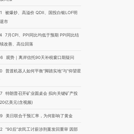
1
被爆炒、高溢价 QDII、国投白银LOF明
退市
4
7月CPI、PPI同比均低于预期 PPI同比结
续改善、高位回落
46
观势｜离岸信托90天补税窗口期疑问
00
普渡机器人如何平衡“脚踏实地”与“仰望星
？
57
特朗普召开矿业圆桌会 拟向关键矿产投
20亿美元(含视频)
09
美日联合干预汇率，为何影响了黄金
32
“90后”农民工讨薪涉刑案发回重审 因部