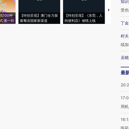
知识
受伤
【推广】走
找100种
【特别呈现】澳门全力探
【特别呈现】《东莞，人
会，让数智科
式·第一对
索葡语国家新渠道
间便利店》倾情上线
业
丁金
村夫
续加
吴晓
最
20:
17:
用机
16:1
医药