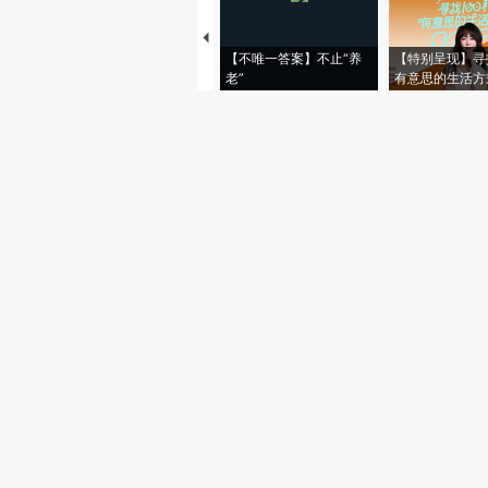
【不唯一答案】不止“养
【特别呈现】寻
老”
有意思的生活方