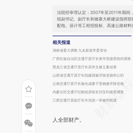
法院经审理认定：2007年至2011年
组副书记、副厅长和矮寨大桥建设指挥部
配电、设计等工程招投标、高速公路材料
相关报道
湖南省委大调整 九名新老常委变动
广西壮族自治区交通厅原厅长黄华宽接受组织调查
黑龙江省交通厅原厅长高学文被立案侦查
山西省交通厅原厅长段建国被开除党籍和公职
云南交通厅原厅长杨光成妻子受贿被开除党籍
内蒙古区交通厅纪检组原组长刘宝钧接受调查
江西交通厅原副厅长许润龙一审被判死缓
人全部财产。