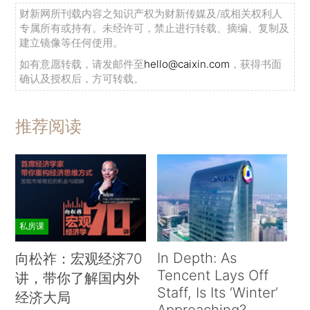
财新网所刊载内容之知识产权为财新传媒及/或相关权利人
专属所有或持有。未经许可，禁止进行转载、摘编、复制及
建立镜像等任何使用。
如有意愿转载，请发邮件至
hello@caixin.com
，获得书面
确认及授权后，方可转载。
推荐阅读
私房课
In Depth: As
向松祚：宏观经济70
Tencent Lays Off
讲，带你了解国内外
Staff, Is Its ‘Winter’
经济大局
Approaching?