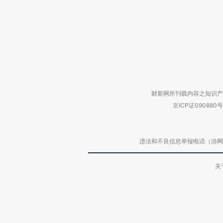
财新网所刊载内容之知识产
京ICP证090880号
违法和不良信息举报电话（涉网络暴力有
关