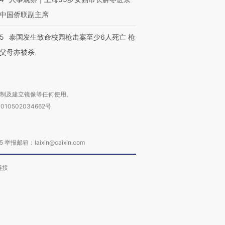
中国侨联副主席
45
泰国发生致命校园枪击案至少6人死亡 枪
父母亦被杀
复制及建立镜像等任何使用。
010502034662号
箱：laixin@caixin.com
链接