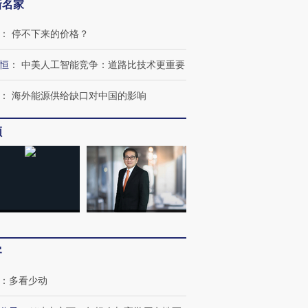
新名家
：
停不下来的价格？
恒
：
中美人工智能竞争：道路比技术更重要
：
海外能源供给缺口对中国的影响
频
客
：
多看少动