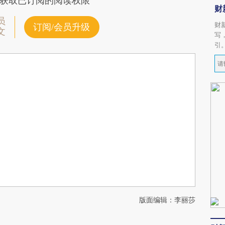
获取已订阅的阅读权限
财
员
财
订阅/会员升级
文
写
引
版面编辑：李丽莎