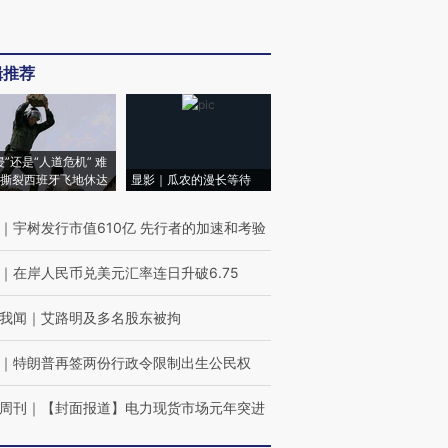
辑推荐
侵”还是“人道危机” 难
撕裂西班牙飞地休达
显影｜瓜农的漫长等待
｜
宇树发行市值610亿 先行者的加速和考验
｜
在岸人民币兑美元汇率连日升破6.75
我闻
｜
艾路明及多名股东被拘
｜
特朗普再签两份行政令限制出生公民权
周刊
｜
【封面报道】电力现货市场元年突进