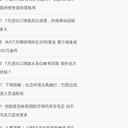
国内锂资源供需格局
1
7月进出口增速高位放缓，价格驱动还能
多久
8
央行7月继续增持近20吨黄金 累计储备超
600万盎司
5
7月进出口增速从高位略有回落 涨价动力
持续？
07
下周前瞻：生态环境法典施行；巴西总统
进入竞选阶段
1
特朗普坚称美国防空弹药库存充足 但不
乌克兰提供更多
24
人事观察｜上海55岁女副市长解冬进京