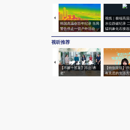
视线｜极端高温
韩国高温创百年纪录 当局
水位跌破纪录 
警告停止一切户外活动
猛犸象化石接连
视听推荐
【不唯一答案】不止“养
【特别呈现】寻
老”
有意思的生活方