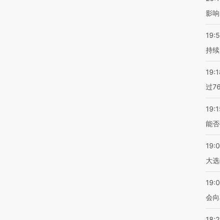
影响
19:5
持续
19:1
过7
19:1
能否
19:
大选
19:0
会向
18: