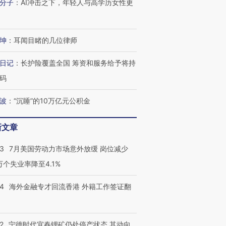
分子
：
AI冲击之下，年轻人与高学历女性更
跨国走私7万
视线｜被称为“蟑螂”的印
视线｜“入侵”还是“人道危
坤
：
耳闻目睹的几位律师
检体内含3种
度Z世代 用街头抗争将教
机”？难民潮撕裂西班牙
秘鲁纳斯
育部长拱下台
飞地休达
13人遇难
日记
：
长护险覆盖全国 筹资和服务给予将持
码
波
：
“沉睡”的10万亿元公积金
进第四届链博
【商旅对话】华住集团
技“链”接产
【特别呈现】寻找100种
CFO：不靠规模取胜，华
【特别呈
新文章
有意思的生活方式·第三对
住三大增长引擎是什么？
有意思的
43
7月美国劳动力市场意外放缓 岗位减少
3万个失业率降至4.1%
14
海外金融专才回流香港 外籍工作签证翻
2
宁德时代宜春锂矿仍处停产状态 其动向