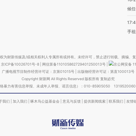
候任
17:
手祖
权为财新传媒及/或相关权利人专属所有或持有。未经许可，禁止进行转载、摘编、
京ICP备10026701号-8
|
网信算备110105862729401250013号
|
京公网安备 11
广播电视节目制作经营许可证：京第01015号
|
出版物经营许可证：第直100013号
Copyright 财新网 All Rights Reserved 版权所有 复制必究
害信息举报、未成年人举报、谣言信息）：010-85905050 13195200605 举报邮
于我们
|
加入我们
|
啄木鸟公益基金会
|
意见与反馈
|
提供新闻线索
|
联系我们
|
友情