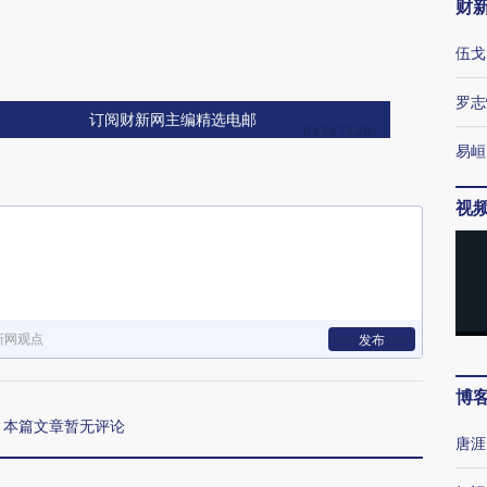
财
伍戈
罗志
订阅财新网主编精选电邮
易峘
视
新网观点
发布
博
本篇文章暂无评论
唐涯