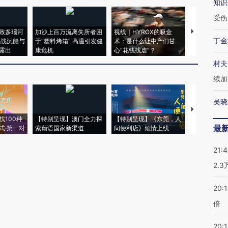
知识
受伤
致多瑙河
加沙上百万流离失所者困
视线｜HYROX的吸金
马航飞行员
丁金
二战沉船与
于“塑料烤箱” 高温引发健
术：是什么让中产们甘
粒摇头丸 尿
露出
康危机
心“花钱找虐”？
毒品
村夫
续加
吴晓
【推广】走
找100种
【特别呈现】澳门全力探
【特别呈现】《东莞，人
会，让数智科
最
式·第一对
索葡语国家新渠道
间便利店》倾情上线
业
21:
2.
20:
倍
20:1