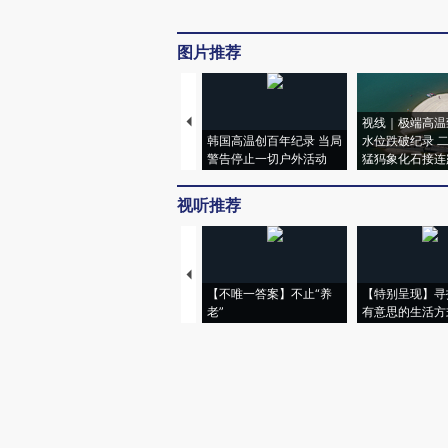
图片推荐
视线｜极端高温
韩国高温创百年纪录 当局
水位跌破纪录 
警告停止一切户外活动
猛犸象化石接连
视听推荐
【不唯一答案】不止“养
【特别呈现】寻
老”
有意思的生活方