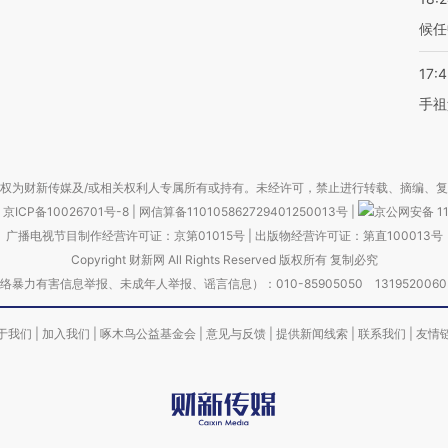
候任
17:
手祖
权为财新传媒及/或相关权利人专属所有或持有。未经许可，禁止进行转载、摘编、
京ICP备10026701号-8
|
网信算备110105862729401250013号
|
京公网安备 11
广播电视节目制作经营许可证：京第01015号
|
出版物经营许可证：第直100013号
Copyright 财新网 All Rights Reserved 版权所有 复制必究
害信息举报、未成年人举报、谣言信息）：010-85905050 13195200605 举报邮
于我们
|
加入我们
|
啄木鸟公益基金会
|
意见与反馈
|
提供新闻线索
|
联系我们
|
友情