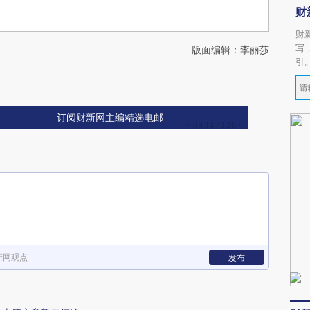
财
财
写
版面编辑：李丽莎
引
订阅财新网主编精选电邮
新网观点
发布