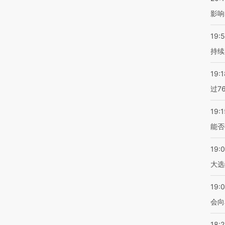
影响
19:5
持续
19:1
过7
19:1
能否
19:
大选
19:0
会向
18: