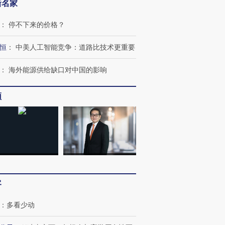
新名家
：
停不下来的价格？
恒
：
中美人工智能竞争：道路比技术更重要
跨国走私7万
视线｜被称为“蟑螂”的印
视线｜“入侵”还是“人道危
：
海外能源供给缺口对中国的影响
检体内含3种
度Z世代 用街头抗争将教
机”？难民潮撕裂西班牙
秘鲁纳斯
育部长拱下台
飞地休达
13人遇难
频
进第四届链博
【商旅对话】华住集团
技“链”接产
【特别呈现】寻找100种
CFO：不靠规模取胜，华
【特别呈
有意思的生活方式·第三对
住三大增长引擎是什么？
有意思的
客
：
多看少动