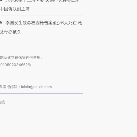
中国侨联副主席
45
泰国发生致命校园枪击案至少6人死亡 枪
父母亦被杀
复制及建立镜像等任何使用。
010502034662号
箱：laixin@caixin.com
链接