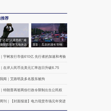
辑推荐
侵”还是“人道危机” 难
撕裂西班牙飞地休达
显影｜瓜农的漫长等待
｜
宇树发行市值610亿 先行者的加速和考验
｜
在岸人民币兑美元汇率连日升破6.75
我闻
｜
艾路明及多名股东被拘
｜
特朗普再签两份行政令限制出生公民权
周刊
｜
【封面报道】电力现货市场元年突进