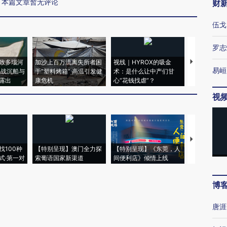
本篇文章暂无评论
财
伍戈
罗志
致多瑙河
加沙上百万流离失所者困
视线｜HYROX的吸金
马航飞行员
易峘
二战沉船与
于“塑料烤箱” 高温引发健
术：是什么让中产们甘
粒摇头丸 尿
露出
康危机
心“花钱找虐”？
毒品
视
【推广】走
找100种
【特别呈现】澳门全力探
【特别呈现】《东莞，人
会，让数智科
式·第一对
索葡语国家新渠道
间便利店》倾情上线
业
博
唐涯