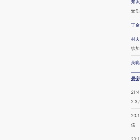
知识
受伤
丁金
村夫
续加
吴晓
最
21:
2.
20:
倍
20:1