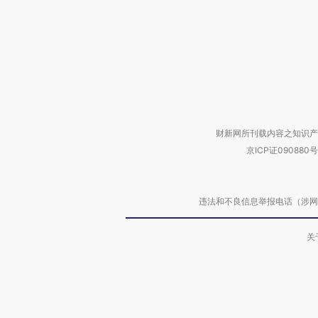
财新网所刊载内容之知识产
京ICP证090880号
违法和不良信息举报电话（涉网络暴力有
关