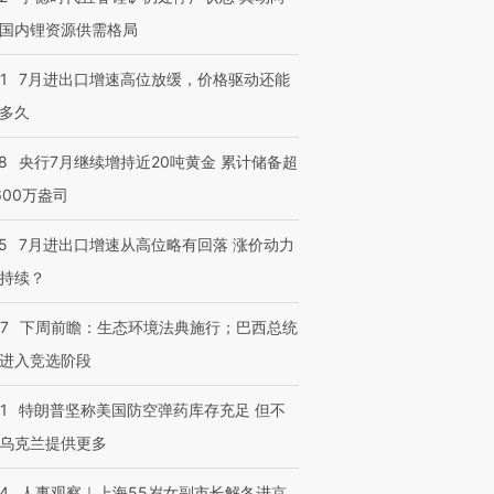
国内锂资源供需格局
1
7月进出口增速高位放缓，价格驱动还能
多久
8
央行7月继续增持近20吨黄金 累计储备超
600万盎司
5
7月进出口增速从高位略有回落 涨价动力
持续？
07
下周前瞻：生态环境法典施行；巴西总统
进入竞选阶段
1
特朗普坚称美国防空弹药库存充足 但不
乌克兰提供更多
24
人事观察｜上海55岁女副市长解冬进京