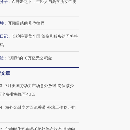
分子
：
AI冲击之下，年轻人与高学历女性更
坤
：
耳闻目睹的几位律师
日记
：
长护险覆盖全国 筹资和服务给予将持
码
波
：
“沉睡”的10万亿元公积金
新文章
43
7月美国劳动力市场意外放缓 岗位减少
3万个失业率降至4.1%
14
海外金融专才回流香港 外籍工作签证翻
2
宁德时代宜春锂矿仍处停产状态 其动向