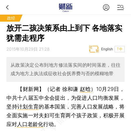
政经
放开二孩决策系由上到下 各地落实
犹需走程序
2015年10月29日 21:28
English
T中
从政策决定公布到地方修法落实间的时间落差，往往
成为地方上执法或征收社会抚养费与否的模糊地带
【财新网】（记者 徐和谦
赵晗
）
10月29日，
中共十八届五中全会提出，为促进人口均衡发展，
坚持
计划生育
的基本国策，完善人口发展战略，将
全面实施一对夫妇可生育两个孩子政策，积极开展
应对
人口老龄化
行动。