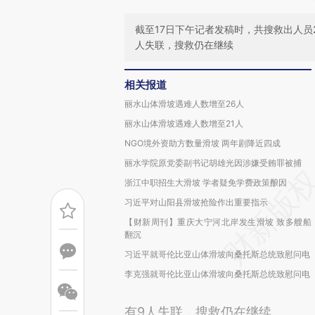
截至17日下午记者发稿时，共搜救出人员
人失联，搜救仍在继续
相关报道
丽水山体滑坡遇难人数增至26人
丽水山体滑坡遇难人数增至21人
NGO境外资助方数量滑坡 两年剧降近四成
丽水学院原党委副书记胡雄光因涉嫌受贿罪被捕
浙江中职招生大滑坡 学者疑免学费政策酿因
习近平对山阳县滑坡抢险作出重要指示
【财新周刊】重庆大宁河北岸发生滑坡 致多艘船
翻沉
习近平就哥伦比亚山体滑坡向桑托斯总统致慰问电
李克强就哥伦比亚山体滑坡向桑托斯总统致慰问电
有9人失联，搜救仍在继续。