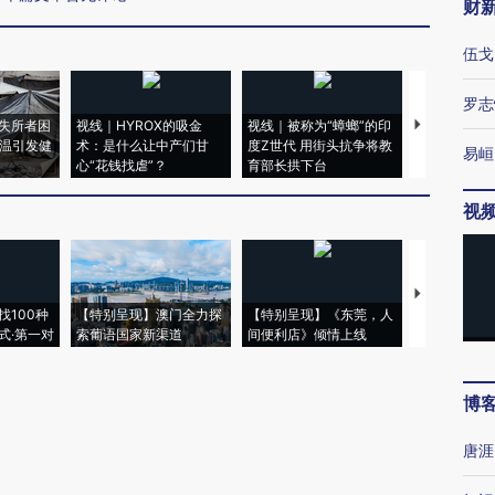
财
伍戈
罗志
失所者困
视线｜HYROX的吸金
视线｜被称为“蟑螂”的印
视线｜“入侵
高温引发健
术：是什么让中产们甘
度Z世代 用街头抗争将教
机”？难民潮
易峘
心“花钱找虐”？
育部长拱下台
飞地休达
视
【推广】走
找100种
【特别呈现】澳门全力探
【特别呈现】《东莞，人
会，让数智科
式·第一对
索葡语国家新渠道
间便利店》倾情上线
业
博
唐涯