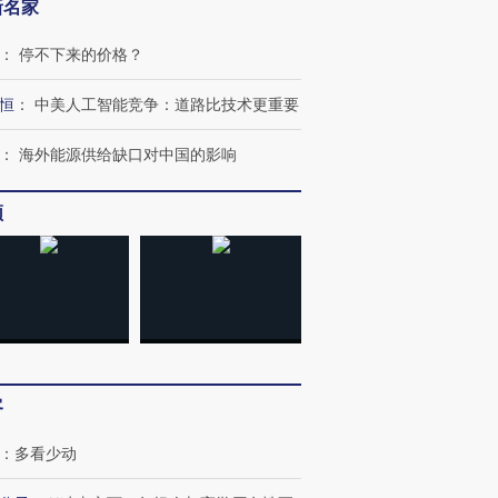
新名家
：
停不下来的价格？
恒
：
中美人工智能竞争：道路比技术更重要
”还是“人道危
湖北宜昌局部短时降雨
哈尔滨遭遇短时极端强降
撕裂西班牙
128毫米 紧急转移近
雨 3小时累计雨量超80毫
秘鲁纳斯
：
海外能源供给缺口对中国的影响
4000人
米
13人遇难
频
进第四届链博
【商旅对话】华住集团
技“链”接产
【特别呈现】寻找100种
CFO：不靠规模取胜，华
【特别呈
有意思的生活方式·第三对
住三大增长引擎是什么？
有意思的
客
：
多看少动