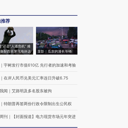
辑推荐
侵”还是“人道危机” 难
撕裂西班牙飞地休达
显影｜瓜农的漫长等待
｜
宇树发行市值610亿 先行者的加速和考验
｜
在岸人民币兑美元汇率连日升破6.75
我闻
｜
艾路明及多名股东被拘
｜
特朗普再签两份行政令限制出生公民权
周刊
｜
【封面报道】电力现货市场元年突进