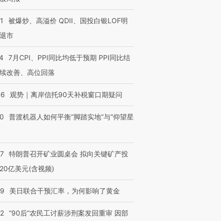
1
被爆炒、高溢价 QDII、国投白银LOF明
退市
4
7月CPI、PPI同比均低于预期 PPI同比结
续改善、高位回落
46
观势｜离岸信托90天补税窗口期疑问
00
普渡机器人如何平衡“脚踏实地”与“仰望星
？
57
特朗普召开矿业圆桌会 拟向关键矿产投
20亿美元(含视频)
09
美日联合干预汇率，为何影响了黄金
32
“90后”农民工讨薪涉刑案发回重审 因部