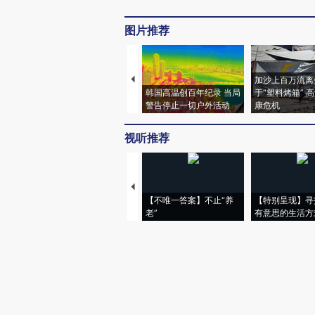
图片推荐
加沙上百万流离
韩国高温创百年纪录 当局
于“塑料烤箱” 
警告停止一切户外活动
康危机
视听推荐
【不唯一答案】不止“养
【特别呈现】寻
老”
有意思的生活方