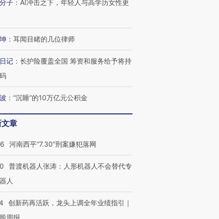
分子
：
AI冲击之下，年轻人与高学历女性更
坤
：
耳闻目睹的几位律师
日记
：
长护险覆盖全国 筹资和服务给予将持
码
波
：
“沉睡”的10万亿元公积金
新文章
26
河南西平“7.30”刑案嫌犯落网
00
普渡机器人张涛：人形机器人不会替代专
器人
4
创新药再活跃，龙头上调全年业绩指引｜
股周报