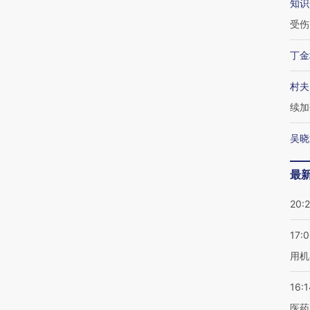
知识
受伤
丁金
村夫
续加
吴晓
最
20:
17:
用机
16:1
医药