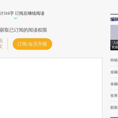
计316字 订阅后继续阅读
编
获取已订阅的阅读权限
员
“入
订阅/会员升级
文
民潮
特稿
金融
金融
世界
财新