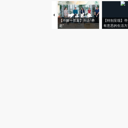
【不唯一答案】不止“养
【特别呈现】寻
老”
有意思的生活方