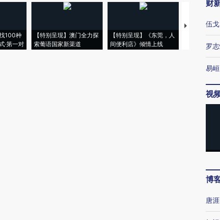
财
伍戈
【推广】走
找100种
【特别呈现】澳门全力探
【特别呈现】《东莞，人
会，让数智科
式·第一对
索葡语国家新渠道
间便利店》倾情上线
业
罗志
易峘
视
博
唐涯