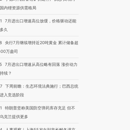
国内锂资源供需格局
1
7月进出口增速高位放缓，价格驱动还能
多久
8
央行7月继续增持近20吨黄金 累计储备超
600万盎司
5
7月进出口增速从高位略有回落 涨价动力
持续？
07
下周前瞻：生态环境法典施行；巴西总统
进入竞选阶段
1
特朗普坚称美国防空弹药库存充足 但不
乌克兰提供更多
24
人事观察｜上海55岁女副市长解冬进京