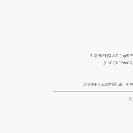
财新网所刊载内容之知识产
京ICP证090880号
违法和不良信息举报电话（涉网络暴力有
关