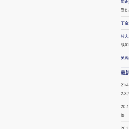
知识
受伤
丁金
村夫
续加
吴晓
最
21:
2.
20:
倍
20:1