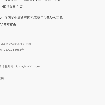
中国侨联副主席
45
泰国发生致命校园枪击案至少6人死亡 枪
父母亦被杀
复制及建立镜像等任何使用。
010502034662号
箱：laixin@caixin.com
链接