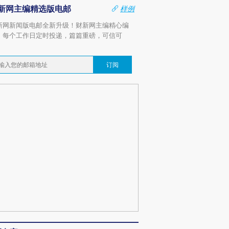
新网主编精选版电邮
样例
新网新闻版电邮全新升级！财新网主编精心编
，每个工作日定时投递，篇篇重磅，可信可
。
订阅
跨国走私7万
视线｜被称为“蟑螂”的印
视线｜“入侵”还是“人道危
检体内含3种
度Z世代 用街头抗争将教
机”？难民潮撕裂西班牙
秘鲁纳斯
育部长拱下台
飞地休达
13人遇难