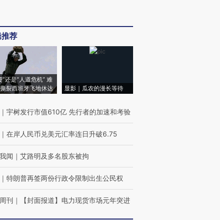
辑推荐
侵”还是“人道危机” 难
撕裂西班牙飞地休达
显影｜瓜农的漫长等待
｜
宇树发行市值610亿 先行者的加速和考验
｜
在岸人民币兑美元汇率连日升破6.75
我闻
｜
艾路明及多名股东被拘
｜
特朗普再签两份行政令限制出生公民权
周刊
｜
【封面报道】电力现货市场元年突进