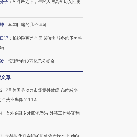
分子
：
AI冲击之下，年轻人与高学历女性更
坤
：
耳闻目睹的几位律师
日记
：
长护险覆盖全国 筹资和服务给予将持
码
波
：
“沉睡”的10万亿元公积金
新文章
43
7月美国劳动力市场意外放缓 岗位减少
3万个失业率降至4.1%
14
海外金融专才回流香港 外籍工作签证翻
2
宁德时代宜春锂矿仍处停产状态 其动向