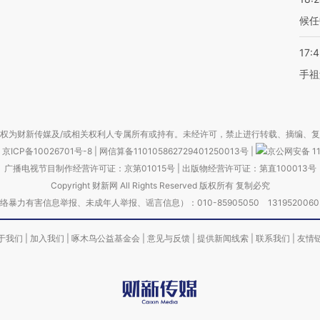
候任
17:
手祖
权为财新传媒及/或相关权利人专属所有或持有。未经许可，禁止进行转载、摘编、
京ICP备10026701号-8
|
网信算备110105862729401250013号
|
京公网安备 11
广播电视节目制作经营许可证：京第01015号
|
出版物经营许可证：第直100013号
Copyright 财新网 All Rights Reserved 版权所有 复制必究
害信息举报、未成年人举报、谣言信息）：010-85905050 13195200605 举报邮
于我们
|
加入我们
|
啄木鸟公益基金会
|
意见与反馈
|
提供新闻线索
|
联系我们
|
友情