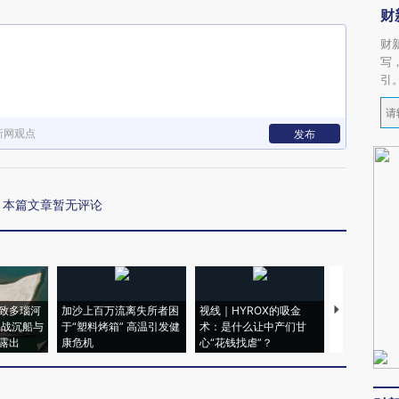
财
财
写
引
新网观点
发布
本篇文章暂无评论
致多瑙河
加沙上百万流离失所者困
视线｜HYROX的吸金
马航飞行员
二战沉船与
于“塑料烤箱” 高温引发健
术：是什么让中产们甘
粒摇头丸 尿
露出
康危机
心“花钱找虐”？
毒品