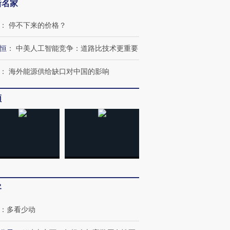
新名家
：
停不下来的价格？
进第四届链博
【商旅对话】华住集团
技“链”接产
【特别呈现】寻找100种
CFO：不靠规模取胜，华
【特别呈
有意思的生活方式·第三对
住三大增长引擎是什么？
有意思的
恒
：
中美人工智能竞争：道路比技术更重要
：
海外能源供给缺口对中国的影响
频
客
：
多看少动