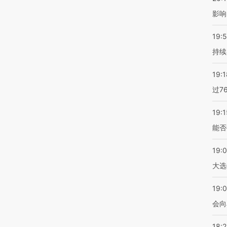
影响
19:5
持续
19:1
过7
19:1
能否
19:
大选
19:0
会向
18: