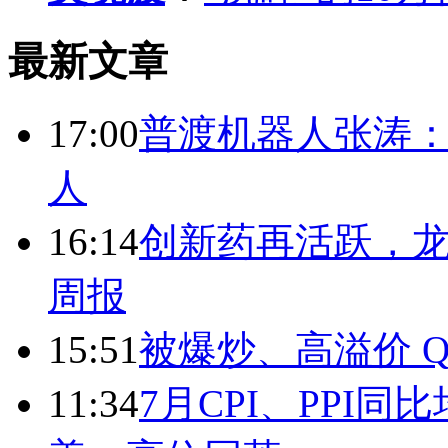
最新文章
17:00
普渡机器人张涛
人
16:14
创新药再活跃，
周报
15:51
被爆炒、高溢价 Q
11:34
7月CPI、PPI同