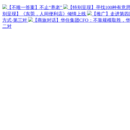
【不唯一答案】不止“养老”
【特别呈现】寻找100种有意
别呈现】《东莞，人间便利店》倾情上线
【推广】走进第四
方式·第三对
【商旅对话】华住集团CFO：不靠规模取胜，
二对