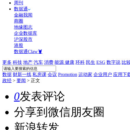
周刊
数据通
金融我闻
商圈
地缘图志
企业数据库
沪深股市
港股
数据通Claw🦞
更多
科技
地产
汽车
消费
能源
健康
环科
民生
ESG
数字说
比
数据
财新一线
私房课
会议
Promotion
运动家
企业用户
应用下
政经
>
要闻
>
正文
0
发表评论
分享到微信朋友圈
新浪转发