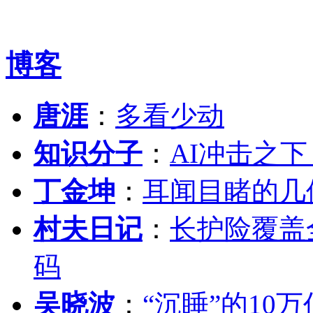
博客
唐涯
：
多看少动
知识分子
：
AI冲击之
丁金坤
：
耳闻目睹的几
村夫日记
：
长护险覆盖
码
吴晓波
：
“沉睡”的10