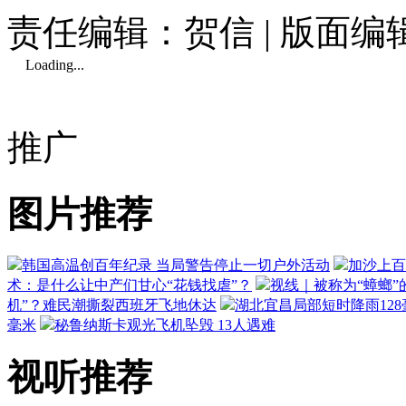
责任编辑：贺信 | 版面编
Loading...
推广
图片推荐
韩国高温创百年纪录 当局警告停止一切户外活动
加沙上百
术：是什么让中产们甘心“花钱找虐”？
视线｜被称为“蟑螂”
机”？难民潮撕裂西班牙飞地休达
湖北宜昌局部短时降雨128毫
毫米
秘鲁纳斯卡观光飞机坠毁 13人遇难
视听推荐