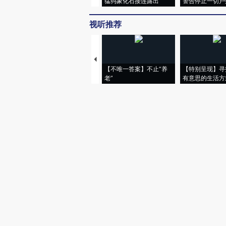
猛犸象化石接连露出
警告停止一切户
视听推荐
【不唯一答案】不止“养
【特别呈现】寻
老”
有意思的生活方