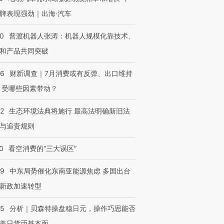
牌表现强劲｜出海·汽车
00
普渡机器人张涛：机器人规模化靠技术、
和产品共同突破
56
财新调查｜7月消费或有反弹、出口维持
 受哪些因素带动？
42
生态环境法典将施行 最高法明确新旧法
与追责规则
0
看空消费的“三大误区”
59
中东局势催化东南亚能源焦虑 多国出台
新政加速转型
05
分析｜贝森特操盘稳日元，操作巧思能否
美日货币基本面