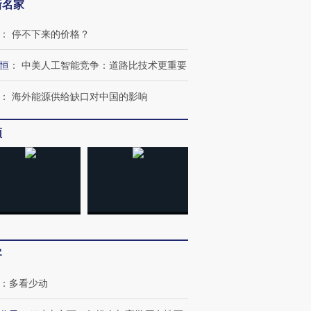
新名家
：
停不下来的价格？
恒
：
中美人工智能竞争：道路比技术更重要
：
海外能源供给缺口对中国的影响
频
客
：
多看少动
OX的吸金
马航飞行员跨国走私7万
视线｜被称为“蟑螂”的印
让中产们甘
粒摇头丸 尿检体内含3种
度Z世代 用街头抗争将教
秘鲁纳斯