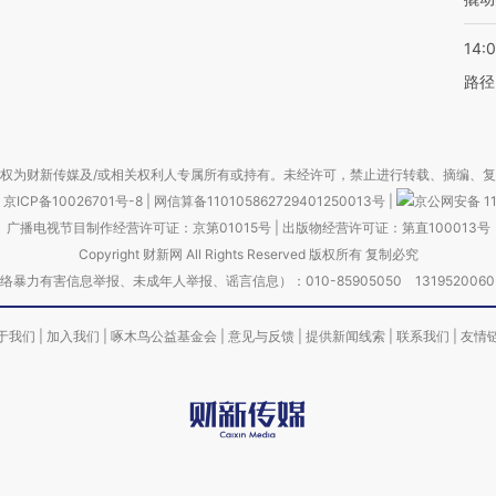
14:0
路径
权为财新传媒及/或相关权利人专属所有或持有。未经许可，禁止进行转载、摘编、
京ICP备10026701号-8
|
网信算备110105862729401250013号
|
京公网安备 11
广播电视节目制作经营许可证：京第01015号
|
出版物经营许可证：第直100013号
Copyright 财新网 All Rights Reserved 版权所有 复制必究
害信息举报、未成年人举报、谣言信息）：010-85905050 13195200605 举报邮
于我们
|
加入我们
|
啄木鸟公益基金会
|
意见与反馈
|
提供新闻线索
|
联系我们
|
友情