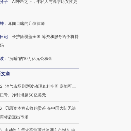
”？
毒品
育部长拱下台
13人遇难
分子
：
AI冲击之下，年轻人与高学历女性更
坤
：
耳闻目睹的几位律师
进第四届链博
【商旅对话】华住集团
日记
：
长护险覆盖全国 筹资和服务给予将持
技“链”接产
【特别呈现】寻找100种
CFO：不靠规模取胜，华
【特别呈
码
有意思的生活方式·第三对
住三大增长引擎是什么？
有意思的
波
：
“沉睡”的10万亿元公积金
新文章
22
油气市场剧烈波动现套利空间 嘉能可上
扭亏、净利增超50亿美元
6
贝恩资本宣布收购贡茶 在中国大陆无法
商标后退出市场
6
电动汽车需求高涨驱动澳洲车市增长 中