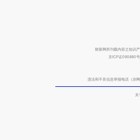
财新网所刊载内容之知识产
京ICP证090880号
违法和不良信息举报电话（涉网络暴力有
关