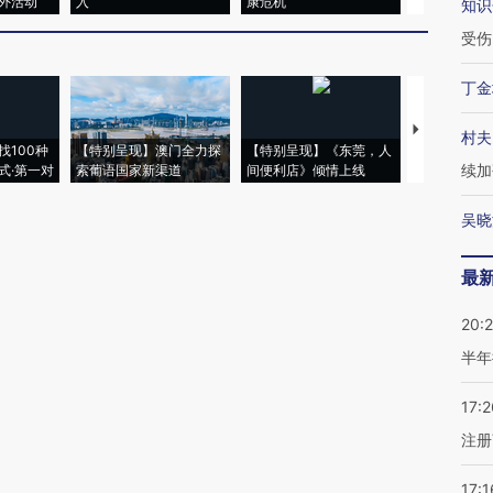
外活动
入
康危机
心“花钱找虐
知识
受伤
丁金
【推广】走
村夫
找100种
【特别呈现】澳门全力探
【特别呈现】《东莞，人
会，让数智科
续加
式·第一对
索葡语国家新渠道
间便利店》倾情上线
业
吴晓
最
20:
半年
17:2
注册
17:1