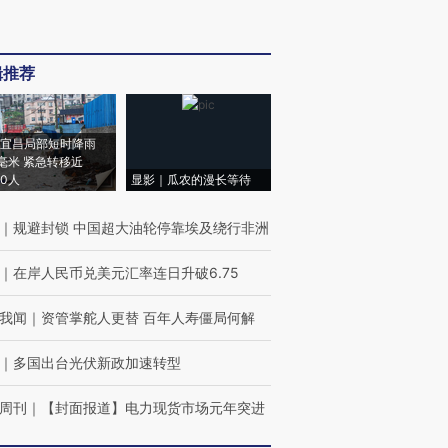
辑推荐
宜昌局部短时降雨
8毫米 紧急转移近
00人
显影｜瓜农的漫长等待
｜
规避封锁 中国超大油轮停靠埃及绕行非洲
｜
在岸人民币兑美元汇率连日升破6.75
我闻
｜
资管掌舵人更替 百年人寿僵局何解
｜
多国出台光伏新政加速转型
周刊
｜
【封面报道】电力现货市场元年突进