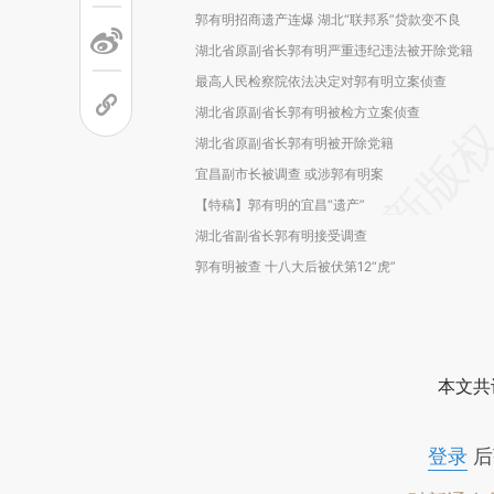
郭有明招商遗产连爆 湖北“联邦系”贷款变不良
湖北省原副省长郭有明严重违纪违法被开除党籍
最高人民检察院依法决定对郭有明立案侦查
湖北省原副省长郭有明被检方立案侦查
湖北省原副省长郭有明被开除党籍
宜昌副市长被调查 或涉郭有明案
【特稿】郭有明的宜昌“遗产”
湖北省副省长郭有明接受调查
郭有明被查 十八大后被伏第12“虎”
本文共
登录
后