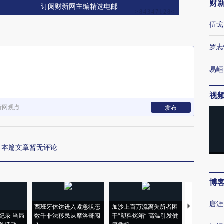
财
订阅财新网主编精选电邮
伍戈
罗志
易峘
视
新网观点
发布
本篇文章暂无评论
博
唐涯
西班牙休达进入紧急状态
加沙上百万流离失所者困
视线｜HYR
纪录 当局
数千非法移民从摩洛哥闯
于“塑料烤箱” 高温引发健
术：是什么