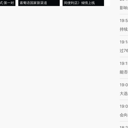
式·第一对
索葡语国家新渠道
间便利店》倾情上线
业
影响
19:5
持续
19:1
过7
19:1
能否
19:
大选
19:0
会向
18: