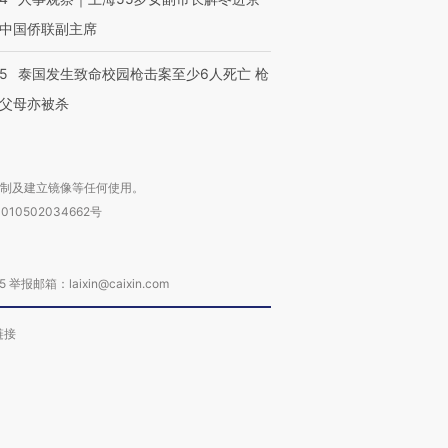
中国侨联副主席
45
泰国发生致命校园枪击案至少6人死亡 枪
父母亦被杀
复制及建立镜像等任何使用。
010502034662号
箱：laixin@caixin.com
链接