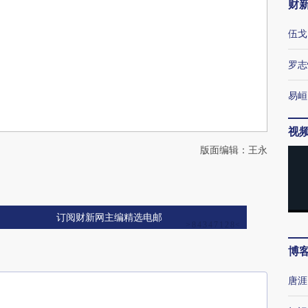
财
伍戈
罗志
易峘
视
版面编辑：王永
订阅财新网主编精选电邮
博
唐涯