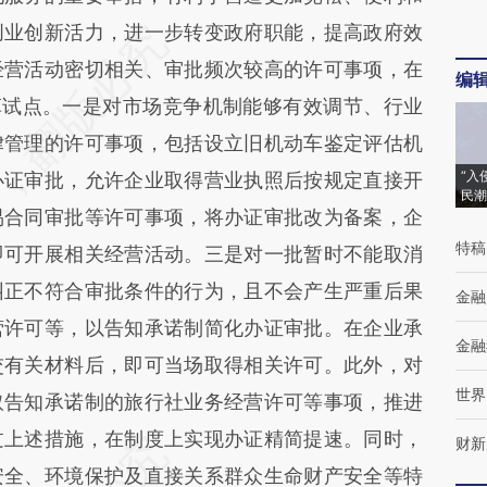
创业创新活力，进一步转变政府职能，提高政府效
经营活动密切相关、审批频次较高的许可事项，在
编
革试点。一是对市场竞争机制能够有效调节、行业
律管理的许可事项，包括设立旧机动车鉴定评估机
“入
办证审批，允许企业取得营业执照后按规定直接开
民潮
易合同审批等许可事项，将办证审批改为备案，企
特稿
即可开展相关经营活动。三是对一批暂时不能取消
纠正不符合审批条件的行为，且不会产生严重后果
金融
营许可等，以告知承诺制简化办证审批。在企业承
金融
交有关材料后，即可当场取得相关许可。此外，对
世界
取告知承诺制的旅行社业务经营许可等事项，推进
过上述措施，在制度上实现办证精简提速。同时，
财新
安全、环境保护及直接关系群众生命财产安全等特