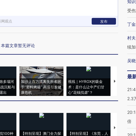
知识
受伤
新网观点
发布
丁金
村夫
本篇文章暂无评论
续加
吴晓
最
致多瑙河
加沙上百万流离失所者困
视线｜HYROX的吸金
马航飞行员
二战沉船与
于“塑料烤箱” 高温引发健
术：是什么让中产们甘
粒摇头丸 尿
21:
露出
康危机
心“花钱找虐”？
毒品
2.
20:
倍
【推广】走
找100种
【特别呈现】澳门全力探
【特别呈现】《东莞，人
会，让数智科
20:1