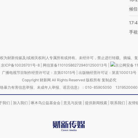
候任
17:
手祖
权为财新传媒及/或相关权利人专属所有或持有。未经许可，禁止进行转载、摘编、
京ICP备10026701号-8
|
网信算备110105862729401250013号
|
京公网安备 11
广播电视节目制作经营许可证：京第01015号
|
出版物经营许可证：第直100013号
Copyright 财新网 All Rights Reserved 版权所有 复制必究
害信息举报、未成年人举报、谣言信息）：010-85905050 13195200605 举报邮
于我们
|
加入我们
|
啄木鸟公益基金会
|
意见与反馈
|
提供新闻线索
|
联系我们
|
友情