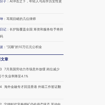
分子
：
AI冲击之下，年轻人与高学历女性更
坤
：
耳闻目睹的几位律师
日记
：
长护险覆盖全国 筹资和服务给予将持
码
波
：
“沉睡”的10万亿元公积金
新文章
跨国走私7万
视线｜被称为“蟑螂”的印
视线｜“入侵”还是“人道危
检体内含3种
度Z世代 用街头抗争将教
机”？难民潮撕裂西班牙
秘鲁纳斯
43
7月美国劳动力市场意外放缓 岗位减少
育部长拱下台
飞地休达
13人遇难
3万个失业率降至4.1%
14
海外金融专才回流香港 外籍工作签证翻
进第四届链博
【商旅对话】华住集团
技“链”接产
【特别呈现】寻找100种
CFO：不靠规模取胜，华
【特别呈
2
宁德时代宜春锂矿仍处停产状态 其动向