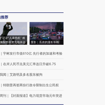
辑推荐
侵”还是“人道危机” 难
撕裂西班牙飞地休达
显影｜瓜农的漫长等待
｜
宇树发行市值610亿 先行者的加速和考验
｜
在岸人民币兑美元汇率连日升破6.75
我闻
｜
艾路明及多名股东被拘
｜
特朗普再签两份行政令限制出生公民权
周刊
｜
【封面报道】电力现货市场元年突进