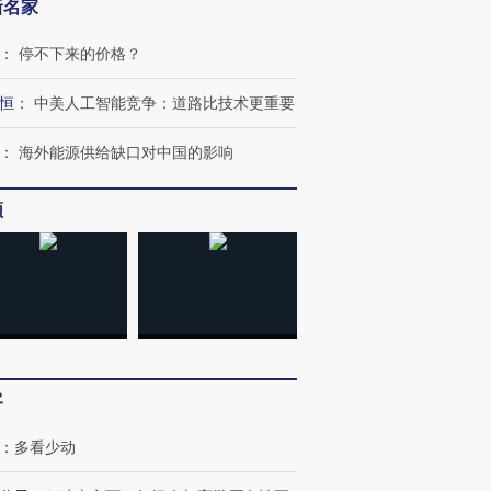
新名家
：
停不下来的价格？
恒
：
中美人工智能竞争：道路比技术更重要
：
海外能源供给缺口对中国的影响
频
客
：
多看少动