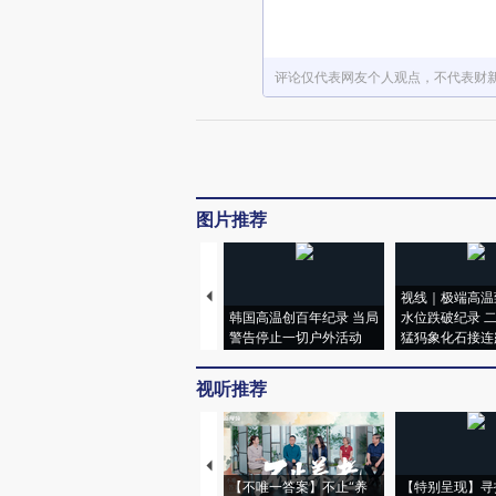
评论仅代表网友个人观点，不代表财
图片推荐
视线｜极端高温
韩国高温创百年纪录 当局
水位跌破纪录 
警告停止一切户外活动
猛犸象化石接连
视听推荐
【不唯一答案】不止“养
【特别呈现】寻