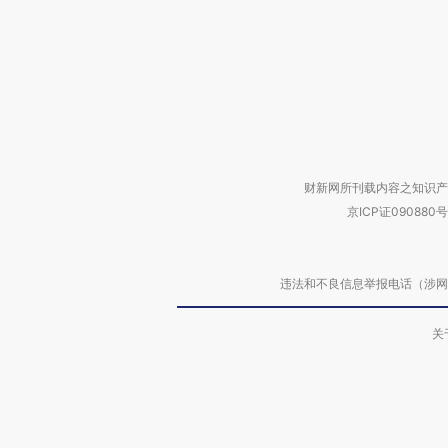
财新网所刊载内容之知识产
京ICP证090880号
违法和不良信息举报电话（涉网络暴力有
关