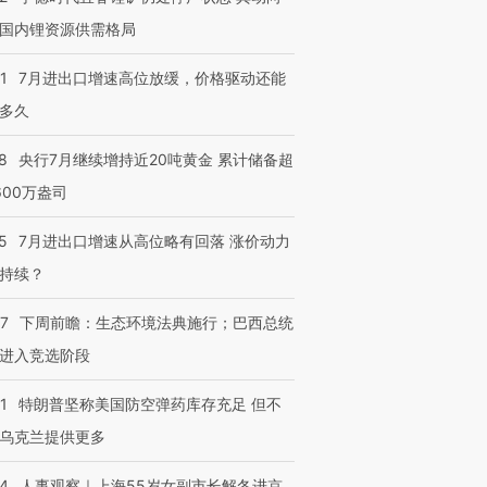
有意思的生活方式·第三对
住三大增长引擎是什么？
有意思的
国内锂资源供需格局
1
7月进出口增速高位放缓，价格驱动还能
多久
8
央行7月继续增持近20吨黄金 累计储备超
600万盎司
5
7月进出口增速从高位略有回落 涨价动力
持续？
07
下周前瞻：生态环境法典施行；巴西总统
进入竞选阶段
1
特朗普坚称美国防空弹药库存充足 但不
乌克兰提供更多
24
人事观察｜上海55岁女副市长解冬进京