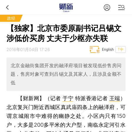
政经
【独家】北京市委原副书记吕锡文
涉低价买房 丈夫于少枢亦失联
2016年01月04日 17:26
English
T中
北京金融街集团开发的融泽府项目被发现低价售房问
题，售房对象可查到吕锡文及其家人，且涉及金额不
低
【财新网】（记者
于宁
特派香港记者
王端
）
北京复兴门附近西城区真武庙四条上的融泽府，可
谓京城闹市中难得的幽静之处。小区内只有150
户，大多是200多平米的大户型，南临永定河引水