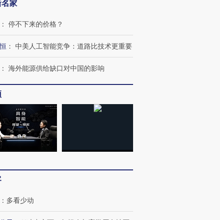
新名家
：
停不下来的价格？
恒
：
中美人工智能竞争：道路比技术更重要
：
海外能源供给缺口对中国的影响
频
客
：
多看少动
OX的吸金
马航飞行员跨国走私7万
视线｜被称为“蟑螂”的印