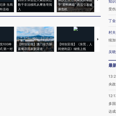
知识
纪录 当局
数千非法移民从摩洛哥闯
于“塑料烤箱” 高温引发健
术：是什么
受伤
外活动
入
康危机
心“花钱找虐
丁金
村夫
【推广】走
续加
找100种
【特别呈现】澳门全力探
【特别呈现】《东莞，人
会，让数智科
式·第一对
索葡语国家新渠道
间便利店》倾情上线
业
吴晓
最
13:
央政
12:1
多国
达成