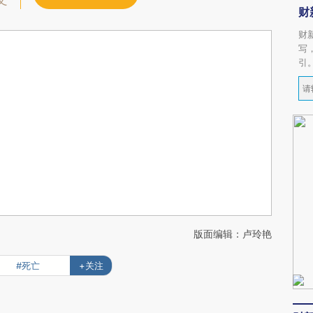
文
财
财
写
引
版面编辑：卢玲艳
#死亡
+关注