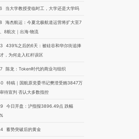
6
当大学教授变临时工，大学还是大学吗
8
海杰航运：今夏北极航道运营将扩大至7
、8航次｜出海·物流
53
439%之后的6天：被硅谷和华尔街追捧
才，为何走入杠杆误区
07
陈龙：Token时代的商业与组织
50
特稿｜国航原党委书记樊澄受贿3847万
审待宣判 否认大多数指控
29
今日开盘：沪指报3896.49点 跌幅
0%
24
蓄势突破后的黄金