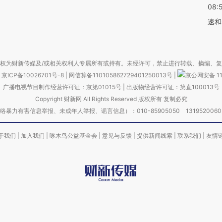
08:
速和
权为财新传媒及/或相关权利人专属所有或持有。未经许可，禁止进行转载、摘编、
京ICP备10026701号-8
|
网信算备110105862729401250013号
|
京公网安备 11
广播电视节目制作经营许可证：京第01015号
|
出版物经营许可证：第直100013号
Copyright 财新网 All Rights Reserved 版权所有 复制必究
害信息举报、未成年人举报、谣言信息）：010-85905050 13195200605 举报邮
于我们
|
加入我们
|
啄木鸟公益基金会
|
意见与反馈
|
提供新闻线索
|
联系我们
|
友情