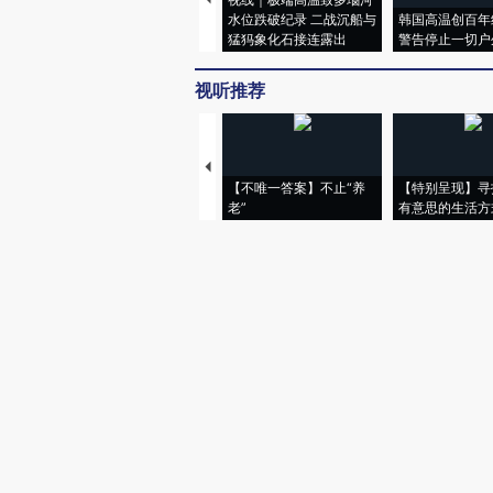
水位跌破纪录 二战沉船与
韩国高温创百年
猛犸象化石接连露出
警告停止一切户
视听推荐
【不唯一答案】不止“养
【特别呈现】寻
老”
有意思的生活方