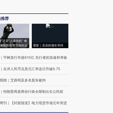
辑推荐
侵”还是“人道危机” 难
撕裂西班牙飞地休达
显影｜瓜农的漫长等待
｜
宇树发行市值610亿 先行者的加速和考验
｜
在岸人民币兑美元汇率连日升破6.75
我闻
｜
艾路明及多名股东被拘
｜
特朗普再签两份行政令限制出生公民权
周刊
｜
【封面报道】电力现货市场元年突进