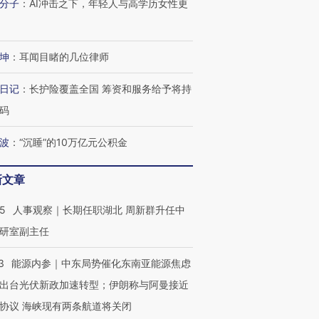
分子
：
AI冲击之下，年轻人与高学历女性更
让中产们甘
粒摇头丸 尿检体内含3种
度Z世代 用街头抗争将教
秘鲁纳斯
”？
毒品
育部长拱下台
13人遇难
坤
：
耳闻目睹的几位律师
日记
：
长护险覆盖全国 筹资和服务给予将持
进第四届链博
【商旅对话】华住集团
码
技“链”接产
【特别呈现】寻找100种
CFO：不靠规模取胜，华
【特别呈
有意思的生活方式·第三对
住三大增长引擎是什么？
有意思的
波
：
“沉睡”的10万亿元公积金
新文章
25
人事观察｜长期任职湖北 周新群升任中
研室副主任
3
能源内参｜中东局势催化东南亚能源焦虑
出台光伏新政加速转型；伊朗称与阿曼接近
协议 海峡现有两条航道将关闭