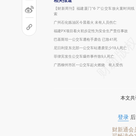
相关报道
【财新周刊】福建厦门“6· 7”公交车放火案时间线
索
广州石化炼油区今晨着火 未有人员伤亡
福建PX项目着火初步定性为安全生产责任事故
巴基斯坦一公交车遭枪手袭击 已致41死
尼日利亚东北部一公交车站遭袭至少19人死亡
菲律宾发生公交车爆炸事件致9人死亡
广西柳州市区一公交车起火燃烧 有人受伤
本文共
登录
后
财新通会