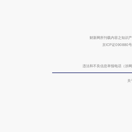
财新网所刊载内容之知识产
京ICP证090880号
违法和不良信息举报电话（涉网络暴力有
关