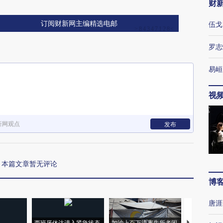
财
订阅财新网主编精选电邮
伍戈
罗志
易峘
视
新网观点
发布
本篇文章暂无评论
博
唐涯
西班牙休达进入紧急状态
加沙上百万流离失所者困
视线｜HYR