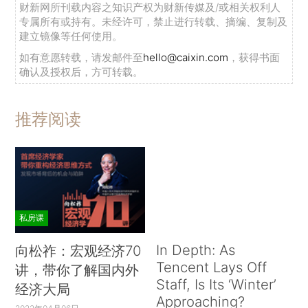
财新网所刊载内容之知识产权为财新传媒及/或相关权利人
专属所有或持有。未经许可，禁止进行转载、摘编、复制及
建立镜像等任何使用。
如有意愿转载，请发邮件至
hello@caixin.com
，获得书面
确认及授权后，方可转载。
推荐阅读
私房课
In Depth: As
向松祚：宏观经济70
Tencent Lays Off
讲，带你了解国内外
Staff, Is Its ‘Winter’
经济大局
Approaching?