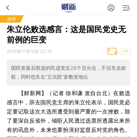
政经
朱立伦败选感言：这是国民党史无
前例的巨变
2016年01月16日 20:39
T中
国民党落后胜选的民进党近26个百分点，不仅失去政
权，同时也失去“立法院”多数党地位
【财新网】（记者 徐和谦 发自台北）
在败选
感言中，辞去
国民党
主席的朱立伦表示，国民党必
定要记取这次大选所遭受到最严重的一次挫败，除
了要深自反省外，倾听人民透过选票所透露出来所
有的讯息外，未来也要扮演好监督反对党的角色。