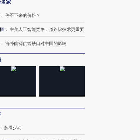
新名家
：
停不下来的价格？
恒
：
中美人工智能竞争：道路比技术更重要
：
海外能源供给缺口对中国的影响
”还是“人道危
湖北宜昌局部短时降雨
哈尔滨遭遇短时极端强降
频
撕裂西班牙
128毫米 紧急转移近
雨 3小时累计雨量超80毫
秘鲁纳斯
4000人
米
13人遇难
进第四届链博
【商旅对话】华住集团
技“链”接产
【特别呈现】寻找100种
CFO：不靠规模取胜，华
【特别呈
客
有意思的生活方式·第三对
住三大增长引擎是什么？
有意思的
：
多看少动