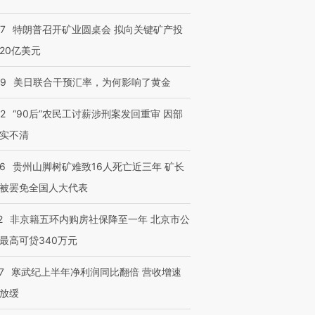
57
特朗普召开矿业圆桌会 拟向关键矿产投
20亿美元
09
美日联合干预汇率，为何影响了黄金
32
“90后”农民工讨薪涉刑案发回重审 因部
实不清
36
贵州山脚树矿难致16人死亡近三年 矿长
被罢免全国人大代表
2
非京籍五环内购房社保降至一年 北京市公
最高可贷340万元
7
寒武纪上半年净利润同比翻倍 营收增速
放缓