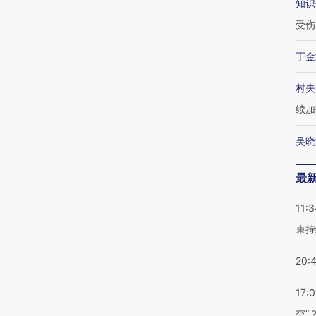
知识
受伤
丁金
村夫
续加
吴晓
最
11:3
束持
20:
17:
空”