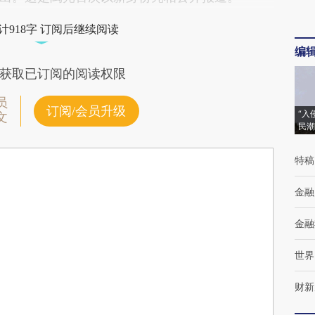
计918字 订阅后继续阅读
编
获取已订阅的阅读权限
员
订阅/会员升级
“入
文
民潮
特稿
金融
金融
世界
财新