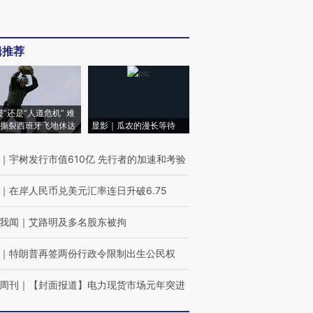
辑推荐
侵”还是“人道危机” 难
撕裂西班牙飞地休达
显影｜瓜农的漫长等待
｜
宇树发行市值610亿 先行者的加速和考验
｜
在岸人民币兑美元汇率连日升破6.75
我闻
｜
艾路明及多名股东被拘
｜
特朗普再签两份行政令限制出生公民权
周刊
｜
【封面报道】电力现货市场元年突进