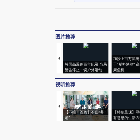
图片推荐
加沙上百万流离
韩国高温创百年纪录 当局
于“塑料烤箱” 
警告停止一切户外活动
康危机
视听推荐
【不唯一答案】不止“养
【特别呈现】寻
老”
有意思的生活方