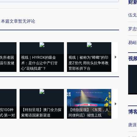
财
伍戈
本篇文章暂无评论
罗志
易峘
失所者困
视线｜HYROX的吸金
视线｜被称为“蟑螂”的印
视线｜“入侵
视
高温引发健
术：是什么让中产们甘
度Z世代 用街头抗争将教
机”？难民潮
心“花钱找虐”？
育部长拱下台
飞地休达
【推广】走
找100种
【特别呈现】澳门全力探
【特别呈现】《东莞，人
会，让数智科
博
式·第一对
索葡语国家新渠道
间便利店》倾情上线
业
唐涯