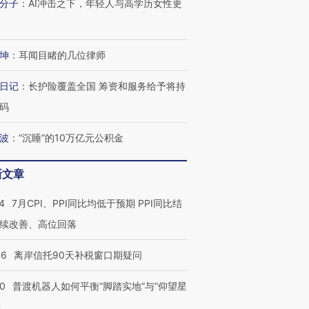
分子
：
AI冲击之下，年轻人与高学历女性更
坤
：
耳闻目睹的几位律师
日记
：
长护险覆盖全国 筹资和服务给予将持
码
波
：
“沉睡”的10万亿元公积金
新文章
4
7月CPI、PPI同比均低于预期 PPI同比结
续改善、高位回落
46
离岸信托90天补税窗口期疑问
00
普渡机器人如何平衡“脚踏实地”与“仰望星
？