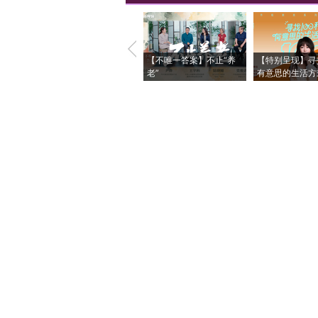
【不唯一答案】不止“养
【特别呈现】寻
老”
有意思的生活方