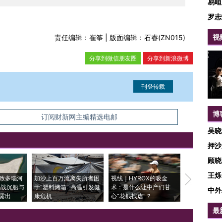
易峘
罗志
视
责任编辑：崔筝 | 版面编辑：石睿(ZN015)
分享到微信朋友圈
分享到新浪微博
博
信息。经确认即可刊登转载。
订阅财新网主编精选电邮
吴晓
押沙
顾晓
王烁
致多瑙河
加沙上百万流离失所者困
视线｜HYROX的吸金
马航飞行员
二战沉船与
于“塑料烤箱” 高温引发健
术：是什么让中产们甘
粒摇头丸 尿
中外
露出
康危机
心“花钱找虐”？
毒品
最