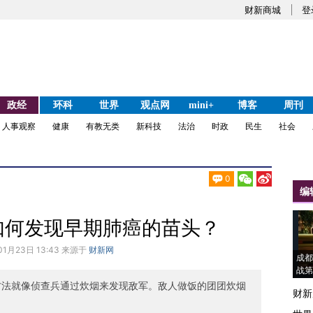
财新商城
登
政经
环科
世界
观点网
mini+
博客
周刊
人事观察
健康
有教无类
新科技
法治
时政
民生
社会
0
编
如何发现早期肺癌的苗头？
01月23日 13:43 来源于
财新网
成都
战第
方法就像侦查兵通过炊烟来发现敌军。敌人做饭的团团炊烟
财新