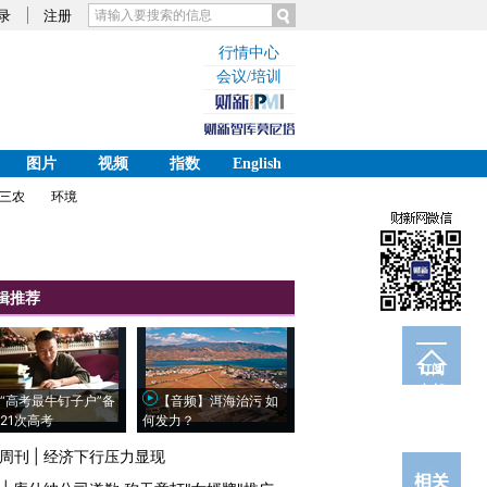
录
注册
行情中心
会议/培训
图片
视频
指数
English
三农
环境
辑推荐
订阅
电邮
“高考最牛钉子户”备
【音频】洱海治污 如
21次高考
何发力？
周刊
|
经济下行压力显现