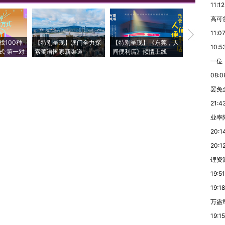
11:12
高可
11:0
【推广】走
找100种
【特别呈现】澳门全力探
【特别呈现】《东莞，人
会，让数智科
10:5
式·第一对
索葡语国家新渠道
间便利店》倾情上线
业
一位
08:0
罢免
21:4
业率降
20:1
20:1
锂资
19:51
19:18
万盎
19:15