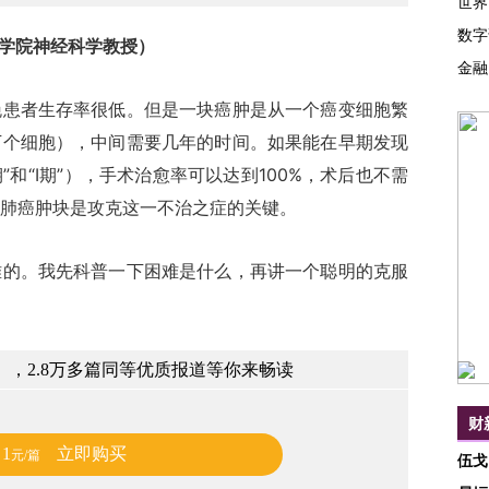
世界
数字
医学院神经科学教授）
金融
者生存率很低。但是一块癌肿是从一个癌变细胞繁
万个细胞），中间需要几年的时间。如果能在早期发现
”和“Ⅰ期”），手术治愈率可以达到100%，术后也不需
肺癌肿块是攻克这一不治之症的关键。
。我先科普一下困难是什么，再讲一个聪明的克服
，2.8万多篇同等优质报道等你来畅读
财
1
立即购买
元/篇
伍戈