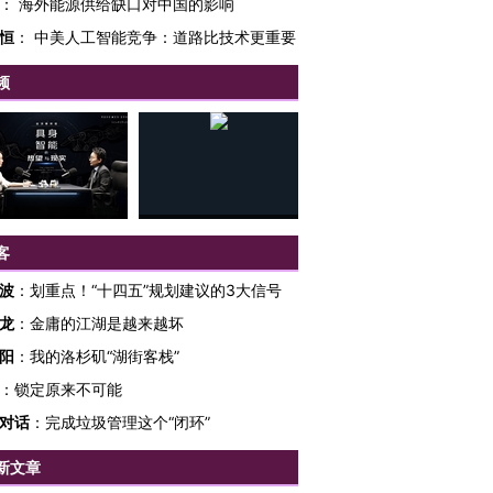
：
海外能源供给缺口对中国的影响
恒
：
中美人工智能竞争：道路比技术更重要
频
客
波
：
划重点！“十四五”规划建议的3大信号
龙
：
金庸的江湖是越来越坏
阳
：
我的洛杉矶“湖街客栈”
：
锁定原来不可能
跨国走私7万
视线｜被称为“蟑螂”的印
视线｜“入侵”还是“人道危
检体内含3种
度Z世代 用街头抗争将教
机”？难民潮撕裂西班牙
秘鲁纳斯
对话
：
完成垃圾管理这个“闭环”
育部长拱下台
飞地休达
13人遇难
新文章