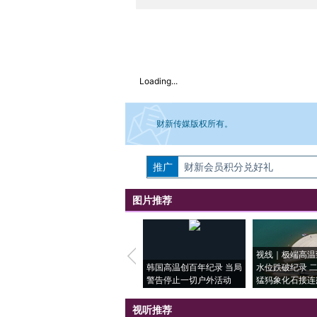
Loading...
财新传媒版权所有。
推广
如需刊登转载请点击右侧按钮，提交相关
财新会员积分兑好礼
图片推荐
视线｜极端高温
韩国高温创百年纪录 当局
水位跌破纪录 
警告停止一切户外活动
猛犸象化石接连
视听推荐