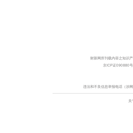
财新网所刊载内容之知识产
京ICP证090880号
违法和不良信息举报电话（涉网络暴力有
关