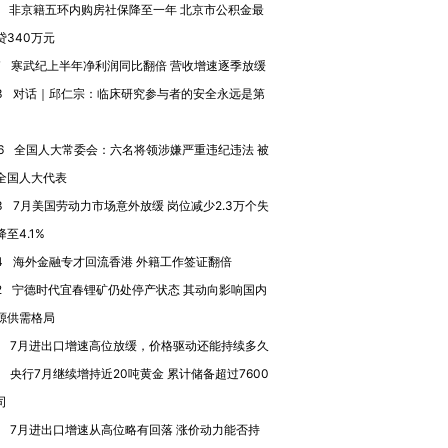
非京籍五环内购房社保降至一年 北京市公积金最
贷340万元
7
寒武纪上半年净利润同比翻倍 营收增速逐季放缓
进第四届链博
【商旅对话】华住集团
技“链”接产
【特别呈现】寻找100种
CFO：不靠规模取胜，华
【特别呈
3
对话｜邱仁宗：临床研究参与者的安全永远是第
有意思的生活方式·第三对
住三大增长引擎是什么？
有意思的
6
全国人大常委会：六名将领涉嫌严重违纪违法 被
全国人大代表
3
7月美国劳动力市场意外放缓 岗位减少2.3万个失
至4.1%
4
海外金融专才回流香港 外籍工作签证翻倍
2
宁德时代宜春锂矿仍处停产状态 其动向影响国内
源供需格局
7月进出口增速高位放缓，价格驱动还能持续多久
央行7月继续增持近20吨黄金 累计储备超过7600
司
7月进出口增速从高位略有回落 涨价动力能否持