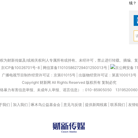
续？
权为财新传媒及/或相关权利人专属所有或持有。未经许可，禁止进行转载、摘编、
京ICP备10026701号-8
|
网信算备110105862729401250013号
|
京公网安备 11
广播电视节目制作经营许可证：京第01015号
|
出版物经营许可证：第直100013号
Copyright 财新网 All Rights Reserved 版权所有 复制必究
害信息举报、未成年人举报、谣言信息）：010-85905050 13195200605 举报邮
于我们
|
加入我们
|
啄木鸟公益基金会
|
意见与反馈
|
提供新闻线索
|
联系我们
|
友情