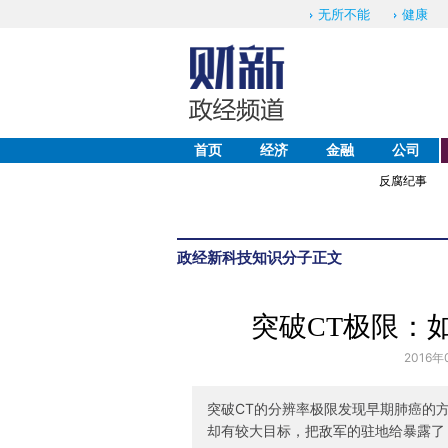
无所不能
健康
首页
经济
金融
公司
反腐纪事
政经
新科技
知识分子
正文
突破CT极限：
2016年
突破CT的分辨率极限发现早期肺癌的
却有较大目标，把敌军的驻地给暴露了