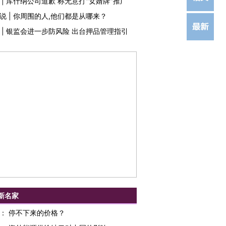
|
库什纳公司道歉 称无意打"女婿牌"推广
说
|
你周围的人,他们都是从哪来？
|
银监会进一步防风险 出台押品管理指引
新名家
：
停不下来的价格？