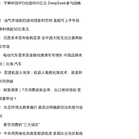
0
宇树科技IPO估值600亿元 DeepSeek参与战略
2
油气市场剧烈波动现套利空间 嘉能可上半年扭
进第四届链博
【商旅对话】华住集团
技“链”接产
【特别呈现】寻找100种
CFO：不靠规模取胜，华
【特别呈
净利增超50亿美元
有意思的生活方式·第三对
住三大增长引擎是什么？
有意思的
6
贝恩资本宣布收购贡茶 在中国大陆无法注册商标
出市场
电动汽车需求高涨驱动澳洲车市增长 中国品牌表
劲｜出海·汽车
0
普渡机器人张涛：机器人规模化靠技术、渠道和
共同突破
6
财新调查｜7月消费或有反弹、出口维持强劲 受
因素带动？
2
生态环境法典将施行 最高法明确新旧法衔接与追
则
0
看空消费的“三大误区”
9
中东局势催化东南亚能源焦虑 多国出台光伏新政