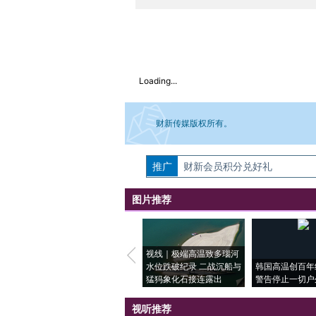
Loading...
财新传媒版权所有。
推广
如需刊登转载请点击右侧按钮，提交相关
财新会员积分兑好礼
图片推荐
视线｜极端高温致多瑙河
水位跌破纪录 二战沉船与
韩国高温创百年
猛犸象化石接连露出
警告停止一切户
视听推荐