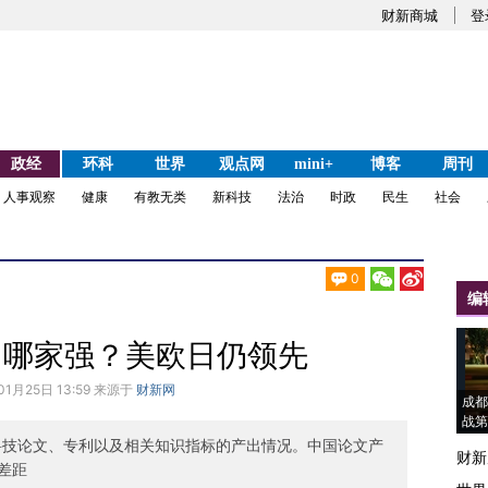
财新商城
登
政经
环科
世界
观点网
mini+
博客
周刊
人事观察
健康
有教无类
新科技
法治
时政
民生
社会
0
编
出哪家强？美欧日仍领先
01月25日 13:59 来源于
财新网
成都
战第
球科技论文、专利以及相关知识指标的产出情况。中国论文产
财新
差距