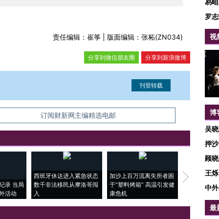
易峘
罗志
视
责任编辑：崔筝 | 版面编辑：张柘(ZN034)
分享到微信朋友圈
分享到新浪微博
博
信息。经确认即可刊登转载。
订阅财新网主编精选电邮
吴晓
押沙
顾晓
王烁
西班牙休达进入紧急状态
加沙上百万流离失所者困
视线｜HYR
纪录 当局
数千非法移民从摩洛哥闯
于“塑料烤箱” 高温引发健
术：是什么
中外
外活动
入
康危机
心“花钱找虐
最