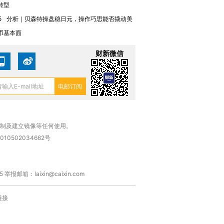
转型
5
分析｜贝森特操盘稳日元，操作巧思能否撬动美
币基本面
财新微信
复制及建立镜像等任何使用。
010502034662号
箱：laixin@caixin.com
链接