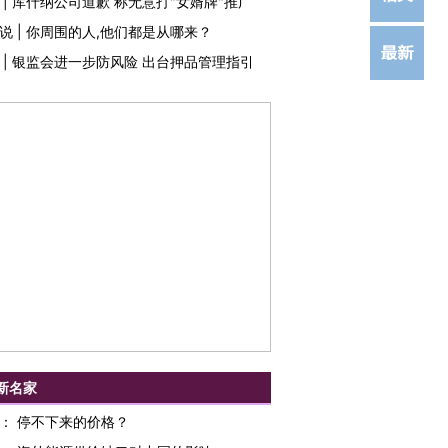
|
库什纳公司道歉 称无意打"女婿牌"推广
说
|
你周围的人,他们都是从哪来？
|
银监会进一步防风险 出台押品管理指引
新名家
：
停不下来的价格？