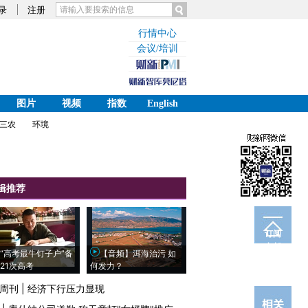
录
注册
行情中心
会议/培训
图片
视频
指数
English
三农
环境
辑推荐
订阅
电邮
“高考最牛钉子户”备
【音频】洱海治污 如
21次高考
何发力？
周刊
|
经济下行压力显现