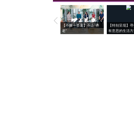
【不唯一答案】不止“养
【特别呈现】寻
老”
有意思的生活方