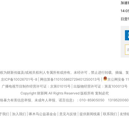
加速
14:0
日货
权为财新传媒及/或相关权利人专属所有或持有。未经许可，禁止进行转载、摘编、
京ICP备10026701号-8
|
网信算备110105862729401250013号
|
京公网安备 11
广播电视节目制作经营许可证：京第01015号
|
出版物经营许可证：第直100013号
Copyright 财新网 All Rights Reserved 版权所有 复制必究
害信息举报、未成年人举报、谣言信息）：010-85905050 13195200605 举报邮
于我们
|
加入我们
|
啄木鸟公益基金会
|
意见与反馈
|
提供新闻线索
|
联系我们
|
友情