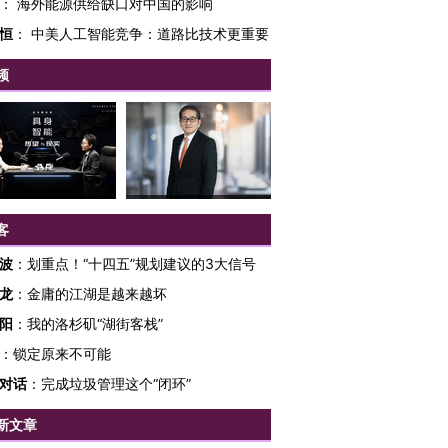
：
海外能源供给缺口对中国的影响
恒
：
中美人工智能竞争：道路比技术更重要
频
客
波
：
划重点！“十四五”规划建议的3大信号
龙
：
金庸的江湖是越来越坏
阳
：
我的洛杉矶“湖街客栈”
：
锁定原来不可能
OX的吸金
马航飞行员跨国走私7万
视线｜被称为“蟑螂”的印
让中产们甘
粒摇头丸 尿检体内含3种
度Z世代 用街头抗争将教
秘鲁纳斯
对话
：
完成垃圾管理这个“闭环”
”？
毒品
育部长拱下台
13人遇难
新文章