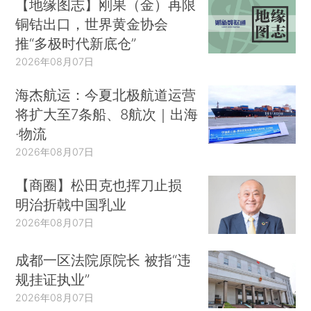
【地缘图志】刚果（金）再限
铜钴出口，世界黄金协会
推“多极时代新底仓”
2026年08月07日
海杰航运：今夏北极航道运营
将扩大至7条船、8航次｜出海
·物流
2026年08月07日
【商圈】松田克也挥刀止损
明治折戟中国乳业
2026年08月07日
成都一区法院原院长 被指“违
规挂证执业”
2026年08月07日