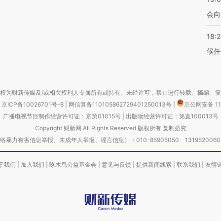
会向
18:
候任
权为财新传媒及/或相关权利人专属所有或持有。未经许可，禁止进行转载、摘编、
京ICP备10026701号-8
|
网信算备110105862729401250013号
|
京公网安备 11
广播电视节目制作经营许可证：京第01015号
|
出版物经营许可证：第直100013号
Copyright 财新网 All Rights Reserved 版权所有 复制必究
害信息举报、未成年人举报、谣言信息）：010-85905050 13195200605 举报邮
于我们
|
加入我们
|
啄木鸟公益基金会
|
意见与反馈
|
提供新闻线索
|
联系我们
|
友情