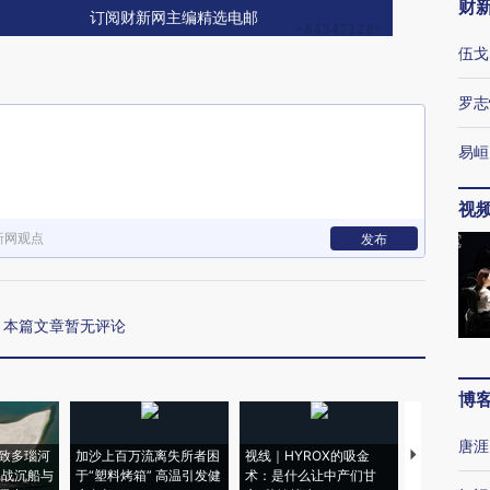
财
订阅财新网主编精选电邮
伍戈
罗志
易峘
视
新网观点
发布
本篇文章暂无评论
博
唐涯
致多瑙河
加沙上百万流离失所者困
视线｜HYROX的吸金
马航飞行员
二战沉船与
于“塑料烤箱” 高温引发健
术：是什么让中产们甘
粒摇头丸 尿