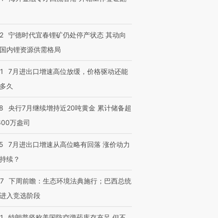
2
宁德时代宜春锂矿仍处停产状态 其动向
国内锂资源供需格局
1
7月进出口增速高位放缓，价格驱动还能
多久
8
央行7月继续增持近20吨黄金 累计储备超
600万盎司
5
7月进出口增速从高位略有回落 涨价动力
持续？
07
下周前瞻：生态环境法典施行；巴西总统
进入竞选阶段
1
特朗普坚称美国防空弹药库存充足 但不