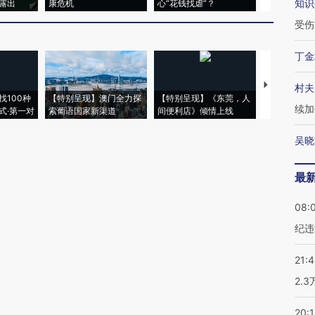
知识
露出
康危机
心“花钱找虐”？
毒品
受伤
丁金
【推广】走
村夫
找100种
【特别呈现】澳门全力探
【特别呈现】《东莞，人
会，让数智科
续加
式·第一对
索葡语国家新渠道
间便利店》倾情上线
业
吴晓
最
08:
纪违
21:
2.
20: