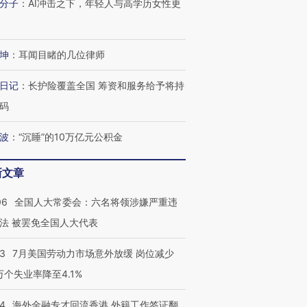
分子
：
AI冲击之下，年轻人与高学历女性更
育部长拱下台
飞地休达
13人遇难
坤
：
耳闻目睹的几位律师
进第四届链博
【商旅对话】华住集团
日记
：
长护险覆盖全国 筹资和服务给予将持
技“链”接产
【特别呈现】寻找100种
CFO：不靠规模取胜，华
【特别呈
码
有意思的生活方式·第三对
住三大增长引擎是什么？
有意思的
波
：
“沉睡”的10万亿元公积金
新文章
06
全国人大常委会：六名将领涉嫌严重违
法 被罢免全国人大代表
43
7月美国劳动力市场意外放缓 岗位减少
3万个失业率降至4.1%
14
海外金融专才回流香港 外籍工作签证翻