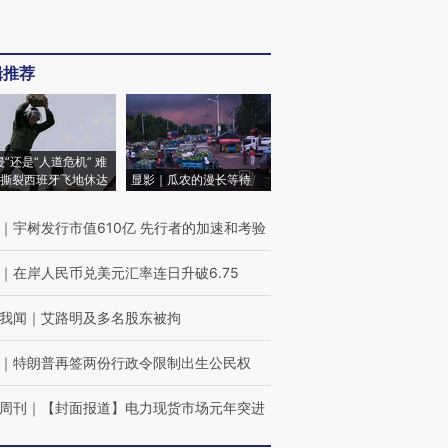
辑推荐
侵”还是“人道危机” 难
撕裂西班牙飞地休达
显影｜瓜农的漫长等待
｜
宇树发行市值610亿 先行者的加速和考验
｜
在岸人民币兑美元汇率连日升破6.75
我闻
｜
艾路明及多名股东被拘
｜
特朗普再签两份行政令限制出生公民权
周刊
｜
【封面报道】电力现货市场元年突进