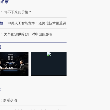
新名家
：
停不下来的价格？
恒
：
中美人工智能竞争：道路比技术更重要
：
海外能源供给缺口对中国的影响
频
客
：
多看少动
跨国走私7万
视线｜被称为“蟑螂”的印
视线｜“入侵”还是“人道危
检体内含3种
度Z世代 用街头抗争将教
机”？难民潮撕裂西班牙
秘鲁纳斯