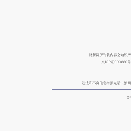
财新网所刊载内容之知识产
京ICP证090880号
违法和不良信息举报电话（涉网络暴力有
关