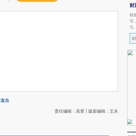
财
财
写
引
炸直击
责任编辑：高昱 | 版面编辑：王永