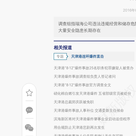
2016年
调查组指瑞海公司违法违规经营和储存危
大量安全隐患长期存在
相关报道
专题
天津港连环爆炸直击
天津港“8·12”爆炸事故25名职务犯罪嫌疑人被查办
天津港爆炸事故调查组负责人答记者问
天津港“8·12”爆炸事故官方调查全文
硝化棉自燃引发天津港爆炸 五省部级官员被处分
天津港总裁郑庆跃被免职
天津港爆炸事故人事补位 交通委新主任候命
滨海新区将对天津港爆炸肇事企业启动追偿程序
用合规防止天津港悲剧再次发生
天津港爆炸事故八位失联者确认无生存可能