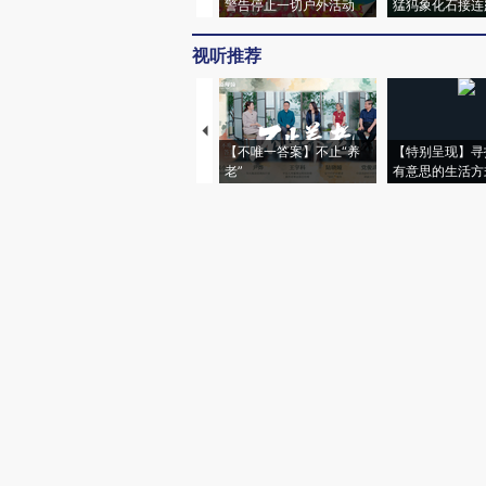
警告停止一切户外活动
猛犸象化石接连
视听推荐
【不唯一答案】不止“养
【特别呈现】寻
老”
有意思的生活方