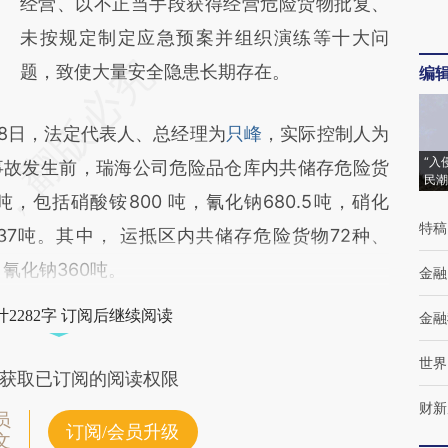
经营、以不正当手段获得经营危险货物批复、
未按规定制定应急预案并组织演练等十大问
题，致使大量安全隐患长期存在。
编
28日，法定代表人、总经理为
只峰
，实际控制人为
“入
事故发生前，瑞海公司危险品仓库内共储存危险货
民潮
79吨，包括硝酸铵800 吨，氰化钠680.5吨，硝化
特稿
37吨。其中， 运抵区内共储存危险货物72种、
 氰化钠360吨。
金融
2282字 订阅后继续阅读
金融
世界
获取已订阅的阅读权限
财新
员
订阅/会员升级
文