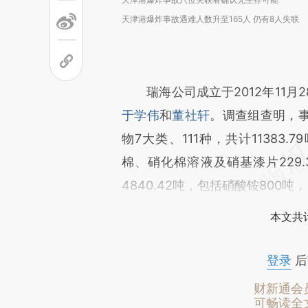
天津港爆炸事故遇难人数升至165人 仍有8人失联
瑞海公司成立于2012年11月
于学伟
和
董社轩
。调查组查明，
物7大类、111种，共计11383.
棉、硝化棉溶液及硝基漆片229.
4840.42吨，包括硝酸铵800吨，
本文共计
登录
后
财新通会
可畅读全