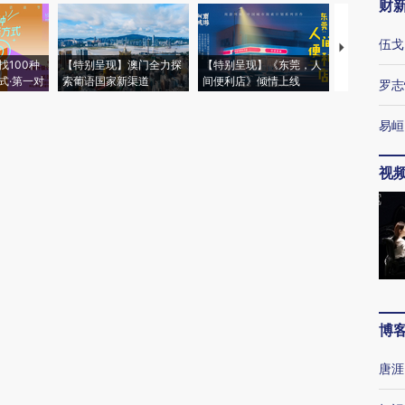
财
伍戈
【推广】走
找100种
【特别呈现】澳门全力探
【特别呈现】《东莞，人
会，让数智科
式·第一对
索葡语国家新渠道
间便利店》倾情上线
业
罗志
易峘
视
博
唐涯