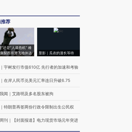
辑推荐
侵”还是“人道危机” 难
撕裂西班牙飞地休达
显影｜瓜农的漫长等待
｜
宇树发行市值610亿 先行者的加速和考验
｜
在岸人民币兑美元汇率连日升破6.75
我闻
｜
艾路明及多名股东被拘
｜
特朗普再签两份行政令限制出生公民权
周刊
｜
【封面报道】电力现货市场元年突进