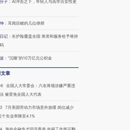
分子
：
AI冲击之下，年轻人与高学历女性更
坤
：
耳闻目睹的几位律师
日记
：
长护险覆盖全国 筹资和服务给予将持
码
波
：
“沉睡”的10万亿元公积金
新文章
06
全国人大常委会：六名将领涉嫌严重违
法 被罢免全国人大代表
43
7月美国劳动力市场意外放缓 岗位减少
3万个失业率降至4.1%
14
海外金融专才回流香港 外籍工作签证翻