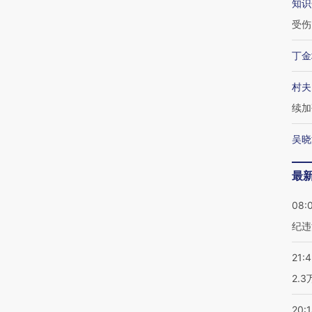
知识
受伤
丁金
村夫
续加
吴晓
最
08:
纪违
21:
2.
20: