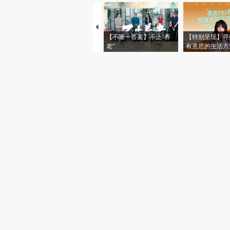
【不唯一答案】不止“养
【特别呈现】寻
老”
有意思的生活方