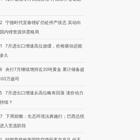
2
宁德时代宜春锂矿仍处停产状态 其动向
国内锂资源供需格局
1
7月进出口增速高位放缓，价格驱动还能
多久
8
央行7月继续增持近20吨黄金 累计储备超
600万盎司
5
7月进出口增速从高位略有回落 涨价动力
持续？
07
下周前瞻：生态环境法典施行；巴西总统
进入竞选阶段
1
特朗普坚称美国防空弹药库存充足 但不