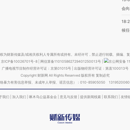
会向
18:
候任
权为财新传媒及/或相关权利人专属所有或持有。未经许可，禁止进行转载、摘编、
京ICP备10026701号-8
|
网信算备110105862729401250013号
|
京公网安备 11
广播电视节目制作经营许可证：京第01015号
|
出版物经营许可证：第直100013号
Copyright 财新网 All Rights Reserved 版权所有 复制必究
害信息举报、未成年人举报、谣言信息）：010-85905050 13195200605 举报邮
于我们
|
加入我们
|
啄木鸟公益基金会
|
意见与反馈
|
提供新闻线索
|
联系我们
|
友情