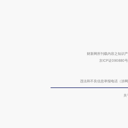
财新网所刊载内容之知识产
京ICP证090880号
违法和不良信息举报电话（涉网络暴力有
关