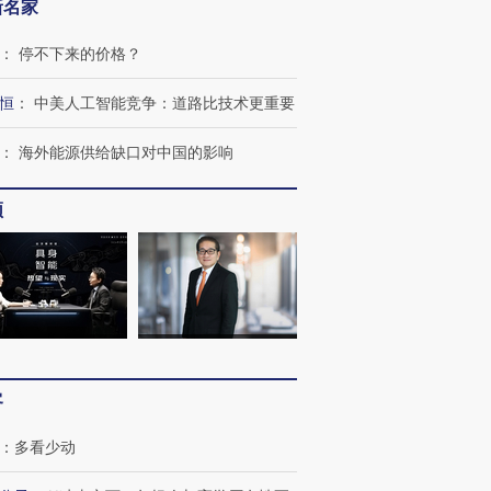
新名家
：
停不下来的价格？
进第四届链博
【商旅对话】华住集团
技“链”接产
【特别呈现】寻找100种
CFO：不靠规模取胜，华
【特别呈
有意思的生活方式·第三对
住三大增长引擎是什么？
有意思的
恒
：
中美人工智能竞争：道路比技术更重要
：
海外能源供给缺口对中国的影响
频
客
：
多看少动