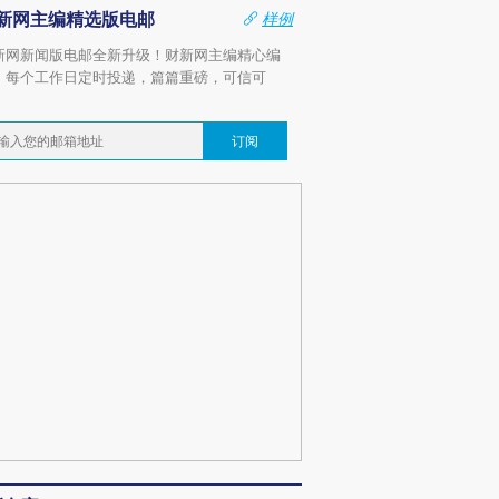
新网主编精选版电邮
样例
新网新闻版电邮全新升级！财新网主编精心编
，每个工作日定时投递，篇篇重磅，可信可
。
订阅
跨国走私7万
视线｜被称为“蟑螂”的印
视线｜“入侵”还是“人道危
检体内含3种
度Z世代 用街头抗争将教
机”？难民潮撕裂西班牙
秘鲁纳斯
育部长拱下台
飞地休达
13人遇难