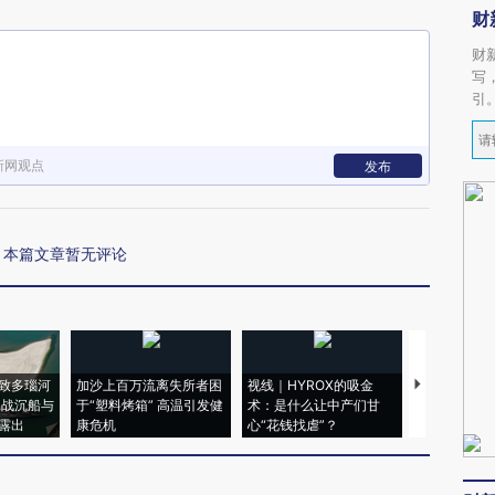
财
财
写
引
新网观点
发布
本篇文章暂无评论
致多瑙河
加沙上百万流离失所者困
视线｜HYROX的吸金
马航飞行员
二战沉船与
于“塑料烤箱” 高温引发健
术：是什么让中产们甘
粒摇头丸 尿
露出
康危机
心“花钱找虐”？
毒品