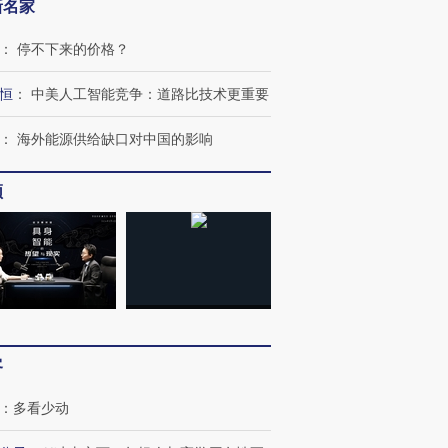
新名家
：
停不下来的价格？
恒
：
中美人工智能竞争：道路比技术更重要
：
海外能源供给缺口对中国的影响
跨国走私7万
视线｜被称为“蟑螂”的印
视线｜“入侵”还是“人道危
检体内含3种
度Z世代 用街头抗争将教
机”？难民潮撕裂西班牙
秘鲁纳斯
育部长拱下台
飞地休达
13人遇难
频
进第四届链博
【商旅对话】华住集团
技“链”接产
【特别呈现】寻找100种
CFO：不靠规模取胜，华
【特别呈
有意思的生活方式·第三对
住三大增长引擎是什么？
有意思的
客
：
多看少动