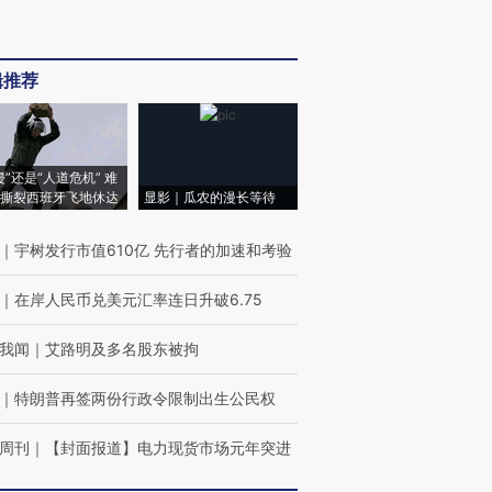
辑推荐
侵”还是“人道危机” 难
撕裂西班牙飞地休达
显影｜瓜农的漫长等待
｜
宇树发行市值610亿 先行者的加速和考验
｜
在岸人民币兑美元汇率连日升破6.75
我闻
｜
艾路明及多名股东被拘
｜
特朗普再签两份行政令限制出生公民权
周刊
｜
【封面报道】电力现货市场元年突进