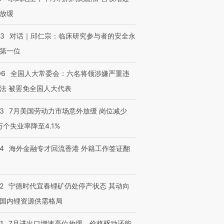
放缓
53
对话｜邱仁宗：临床研究参与者的安全永
第一位
06
全国人大常委会：六名将领涉嫌严重违
法 被罢免全国人大代表
43
7月美国劳动力市场意外放缓 岗位减少
3万个失业率降至4.1%
14
海外金融专才回流香港 外籍工作签证翻
2
宁德时代宜春锂矿仍处停产状态 其动向
国内锂资源供需格局
1
7月进出口增速高位放缓，价格驱动还能