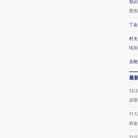
知识
受伤
丁金
村夫
续加
吴晓
最
12:
涉罪
11:1
积金
11:0