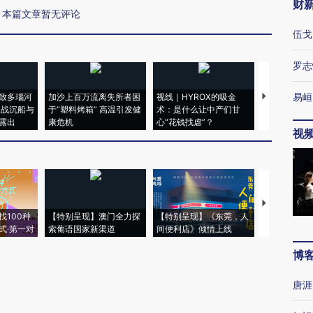
财
本篇文章暂无评论
伍戈
罗志
易峘
致多瑙河
加沙上百万流离失所者困
视线｜HYROX的吸金
马航飞行员
二战沉船与
于“塑料烤箱” 高温引发健
术：是什么让中产们甘
粒摇头丸 尿
露出
康危机
心“花钱找虐”？
毒品
视
【推广】走
找100种
【特别呈现】澳门全力探
【特别呈现】《东莞，人
会，让数智科
式·第一对
索葡语国家新渠道
间便利店》倾情上线
业
博
唐涯