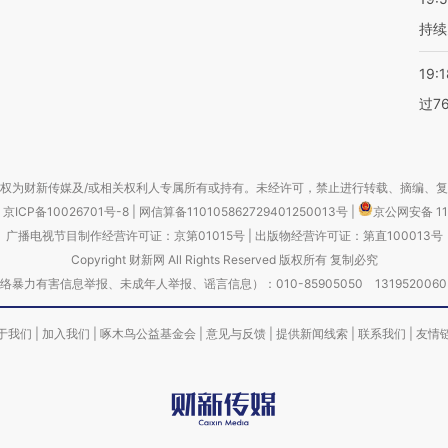
持续
19:1
过7
权为财新传媒及/或相关权利人专属所有或持有。未经许可，禁止进行转载、摘编、
京ICP备10026701号-8
|
网信算备110105862729401250013号
|
京公网安备 11
广播电视节目制作经营许可证：京第01015号
|
出版物经营许可证：第直100013号
Copyright 财新网 All Rights Reserved 版权所有 复制必究
害信息举报、未成年人举报、谣言信息）：010-85905050 13195200605 举报邮
于我们
|
加入我们
|
啄木鸟公益基金会
|
意见与反馈
|
提供新闻线索
|
联系我们
|
友情