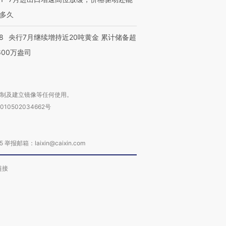
多久
8
央行7月继续增持近20吨黄金 累计储备超
600万盎司
复制及建立镜像等任何使用。
010502034662号
箱：laixin@caixin.com
链接