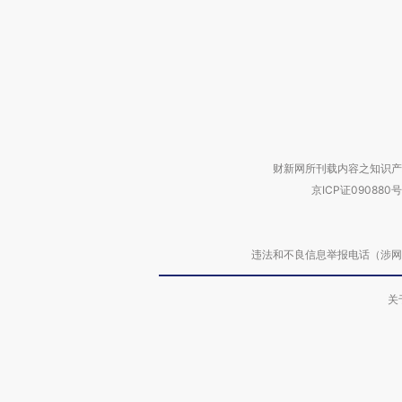
财新网所刊载内容之知识产
京ICP证090880号
违法和不良信息举报电话（涉网络暴力有
关