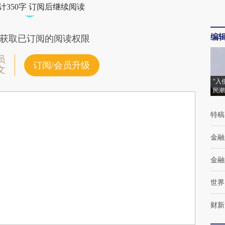
计350字 订阅后继续阅读
编
获取已订阅的阅读权限
员
订阅/会员升级
文
“入
民潮
特稿
金融
金融
世界
财新