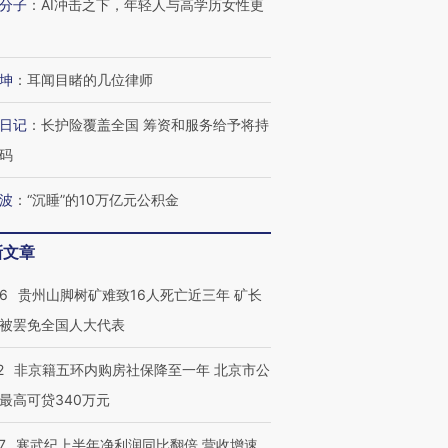
分子
：
AI冲击之下，年轻人与高学历女性更
坤
：
耳闻目睹的几位律师
日记
：
长护险覆盖全国 筹资和服务给予将持
码
波
：
“沉睡”的10万亿元公积金
新文章
36
贵州山脚树矿难致16人死亡近三年 矿长
被罢免全国人大代表
2
非京籍五环内购房社保降至一年 北京市公
最高可贷340万元
7
寒武纪上半年净利润同比翻倍 营收增速