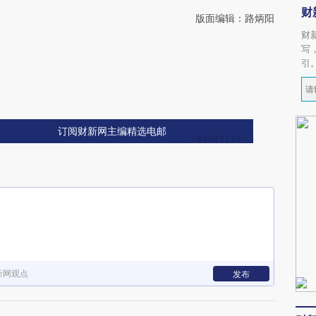
财
版面编辑：路炳阳
财
写
引
订阅财新网主编精选电邮
新网观点
发布