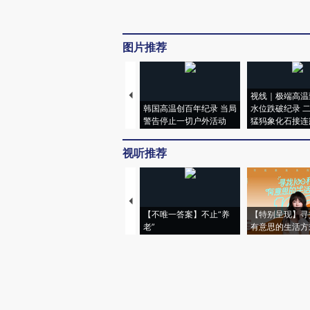
图片推荐
视线｜极端高温
韩国高温创百年纪录 当局
水位跌破纪录 
警告停止一切户外活动
猛犸象化石接连
视听推荐
【不唯一答案】不止“养
【特别呈现】寻
老”
有意思的生活方