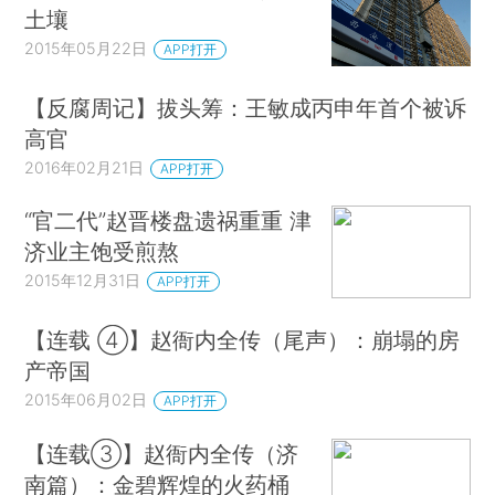
土壤
2015年05月22日
APP打开
【反腐周记】拔头筹：王敏成丙申年首个被诉
高官
2016年02月21日
APP打开
“官二代”赵晋楼盘遗祸重重 津
济业主饱受煎熬
2015年12月31日
APP打开
【连载 ④】赵衙内全传（尾声）：崩塌的房
产帝国
2015年06月02日
APP打开
【连载③】赵衙内全传（济
南篇）：金碧辉煌的火药桶