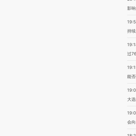
影响
19:5
持续
19:1
过7
19:1
能否
19:
大选
19:0
会向
18: