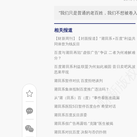
“我们只是普通的老百姓，我们不想被卷
相关报道
【财新周刊】【封面报道】“莆田系+百度”利益共
同体曾为钱反目
百度与莆田再陷“虚假广告”争议 二者为何难解难
分？
百度莆田系利益联盟为何如此顽固 昔日卖吧风波
恶果早现
莆田系暂停对抗 百度拒绝谈判
莆田系集体抵制百度推广违法吗？
从“莆（田系）百（度）”事件看医改疏漏
莆田系医院5日暂停百度合作 希望对话
莆田系百度反目原委
莆田系假广告再露馅 “克隆”医生被揭
莆田系对抗百度 决裂与否仍扑朔