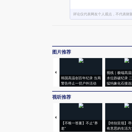
评论仅代表网友个人观点，不代表财
图片推荐
视线｜极端高温
韩国高温创百年纪录 当局
水位跌破纪录 
警告停止一切户外活动
猛犸象化石接连
视听推荐
【不唯一答案】不止“养
【特别呈现】寻
老”
有意思的生活方