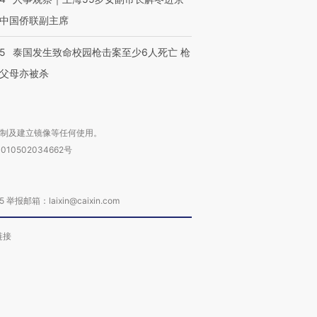
中国侨联副主席
45
泰国发生致命校园枪击案至少6人死亡 枪
父母亦被杀
复制及建立镜像等任何使用。
010502034662号
箱：laixin@caixin.com
链接