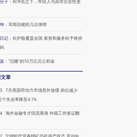
分子
：
AI冲击之下，年轻人与高学历女性更
坤
：
耳闻目睹的几位律师
日记
：
长护险覆盖全国 筹资和服务给予将持
码
波
：
“沉睡”的10万亿元公积金
新文章
43
7月美国劳动力市场意外放缓 岗位减少
3万个失业率降至4.1%
14
海外金融专才回流香港 外籍工作签证翻
2
宁德时代宜春锂矿仍处停产状态 其动向