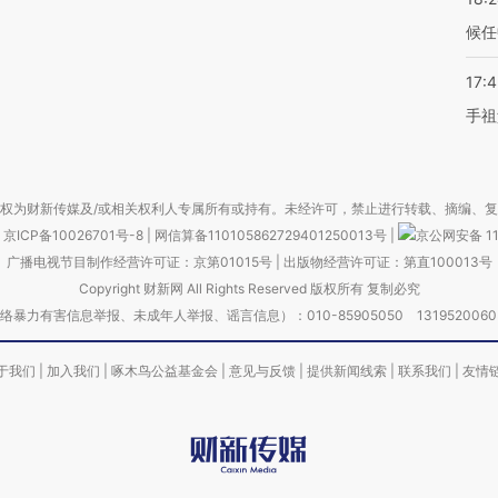
候任
17:
手祖
权为财新传媒及/或相关权利人专属所有或持有。未经许可，禁止进行转载、摘编、
京ICP备10026701号-8
|
网信算备110105862729401250013号
|
京公网安备 11
广播电视节目制作经营许可证：京第01015号
|
出版物经营许可证：第直100013号
Copyright 财新网 All Rights Reserved 版权所有 复制必究
害信息举报、未成年人举报、谣言信息）：010-85905050 13195200605 举报邮
于我们
|
加入我们
|
啄木鸟公益基金会
|
意见与反馈
|
提供新闻线索
|
联系我们
|
友情