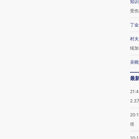
知识
受伤
丁金
村夫
续加
吴晓
最
21:
2.
20:
倍
20:1