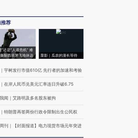
辑推荐
侵”还是“人道危机” 难
撕裂西班牙飞地休达
显影｜瓜农的漫长等待
｜
宇树发行市值610亿 先行者的加速和考验
｜
在岸人民币兑美元汇率连日升破6.75
我闻
｜
艾路明及多名股东被拘
｜
特朗普再签两份行政令限制出生公民权
周刊
｜
【封面报道】电力现货市场元年突进