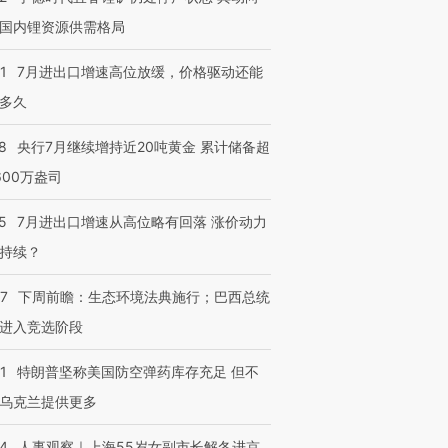
国内锂资源供需格局
1
7月进出口增速高位放缓，价格驱动还能
多久
8
央行7月继续增持近20吨黄金 累计储备超
600万盎司
5
7月进出口增速从高位略有回落 涨价动力
持续？
07
下周前瞻：生态环境法典施行；巴西总统
进入竞选阶段
1
特朗普坚称美国防空弹药库存充足 但不
乌克兰提供更多
24
人事观察｜上海55岁女副市长解冬进京