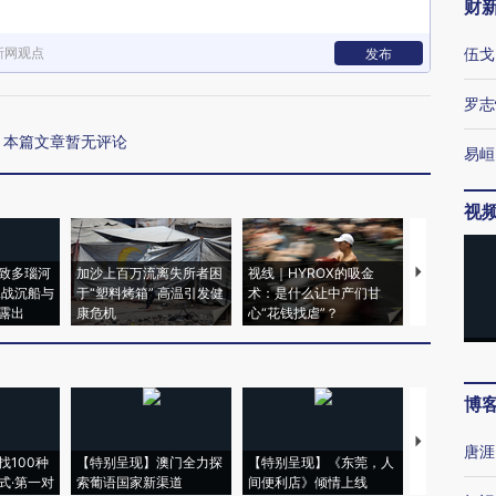
财
新网观点
伍戈
发布
罗志
本篇文章暂无评论
易峘
视
致多瑙河
加沙上百万流离失所者困
视线｜HYROX的吸金
马航飞行员
二战沉船与
于“塑料烤箱” 高温引发健
术：是什么让中产们甘
粒摇头丸 尿
露出
康危机
心“花钱找虐”？
毒品
博
【推广】走
唐涯
找100种
【特别呈现】澳门全力探
【特别呈现】《东莞，人
会，让数智科
式·第一对
索葡语国家新渠道
间便利店》倾情上线
业