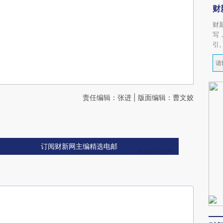
财
财
写
引
责任编辑：张进 | 版面编辑：曹文姣
订阅财新网主编精选电邮