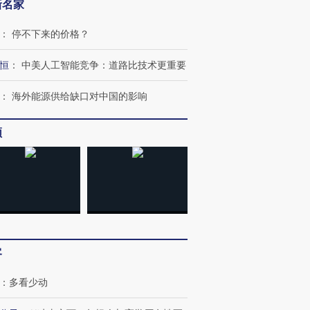
新名家
：
停不下来的价格？
恒
：
中美人工智能竞争：道路比技术更重要
：
海外能源供给缺口对中国的影响
频
跨国走私7万
视线｜被称为“蟑螂”的印
视线｜“入侵”还是“人道危
检体内含3种
度Z世代 用街头抗争将教
机”？难民潮撕裂西班牙
秘鲁纳斯
育部长拱下台
飞地休达
13人遇难
客
进第四届链博
【商旅对话】华住集团
：
多看少动
技“链”接产
【特别呈现】寻找100种
CFO：不靠规模取胜，华
【特别呈
有意思的生活方式·第三对
住三大增长引擎是什么？
有意思的