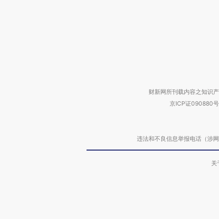
财新网所刊载内容之知识产
京ICP证090880号
违法和不良信息举报电话（涉网络暴力有
关