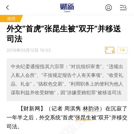
政经
外交“首虎”张昆生被“双开”并移送
司法
2016年05月12日 19:03
T中
中央纪委通报指其六宗罪：“对抗组织审查”、“违规出
入私人会所”、“不按规定报告个人有关事项”、“收受礼
品、礼金”，“搞权色交易”、“利用职务上的便利为他人
谋取利益并收受财物”，因“涉嫌受贿犯罪”被移送司法
【财新网】（记者 周淇隽
林韵诗
）
在沉寂了
一年半之后，外交系统“首虎”
张昆生
被“双开”并移交
司法。