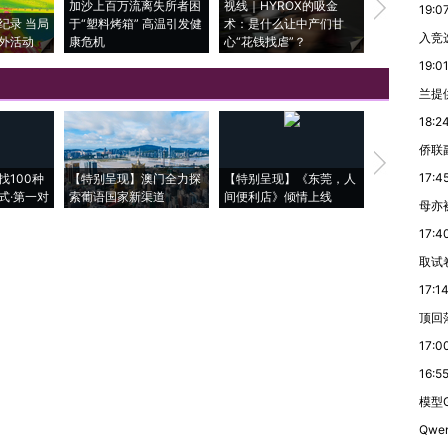
加沙上百万流离失所者困
视线｜HYROX的吸金
马航飞行员
19:0
纪录 当局
于“塑料烤箱” 高温引发健
术：是什么让中产们甘
粒摇头丸 尿
入竞
外活动
康危机
心“花钱找虐”？
毒品
19:0
兰提
18:2
侨联
【推广】走
17:4
找100种
【特别呈现】澳门全力探
【特别呈现】《东莞，人
会，让数智科
式·第一对
索葡语国家新渠道
间便利店》倾情上线
业
母亦
17:4
取试
17:1
顶回
17:0
16:5
模型G
Qwe