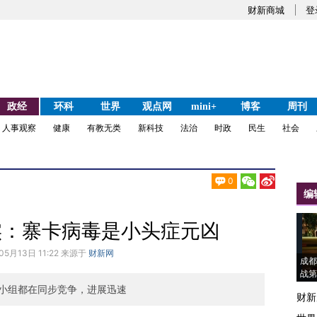
财新商城
登
政经
环科
世界
观点网
mini+
博客
周刊
人事观察
健康
有教无类
新科技
法治
时政
民生
社会
0
编
实：寨卡病毒是小头症元凶
05月13日 11:22 来源于
财新网
成都
战第
小组都在同步竞争，进展迅速
财新