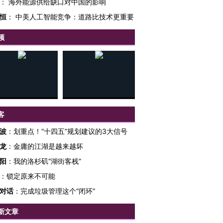
：
海外能源供给缺口对中国的影响
恒
：
中美人工智能竞争：道路比技术更重要
频
客
波
：
划重点！“十四五”规划建议的3大信号
龙
：
金庸的江湖是越来越坏
阳
：
我的洛杉矶“湖街客栈”
：
锁定原来不可能
对话
：
完成垃圾管理这个“闭环”
新文章