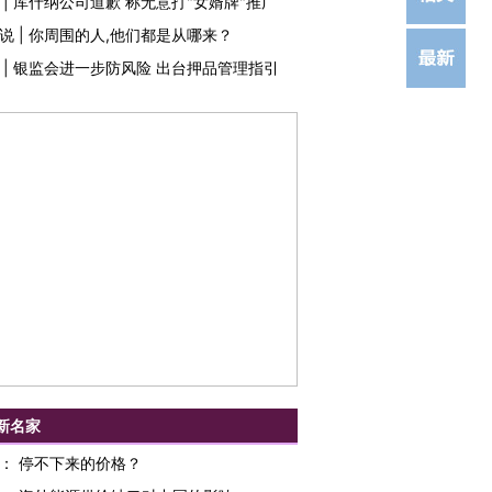
|
库什纳公司道歉 称无意打"女婿牌"推广
说
|
你周围的人,他们都是从哪来？
|
银监会进一步防风险 出台押品管理指引
新名家
：
停不下来的价格？