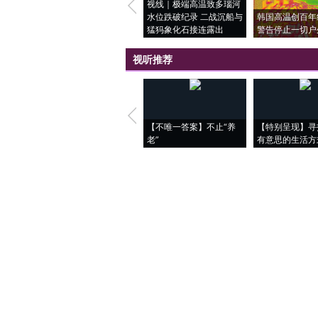
视线｜极端高温致多瑙河
水位跌破纪录 二战沉船与
韩国高温创百年
猛犸象化石接连露出
警告停止一切户
视听推荐
【不唯一答案】不止“养
【特别呈现】寻
老”
有意思的生活方