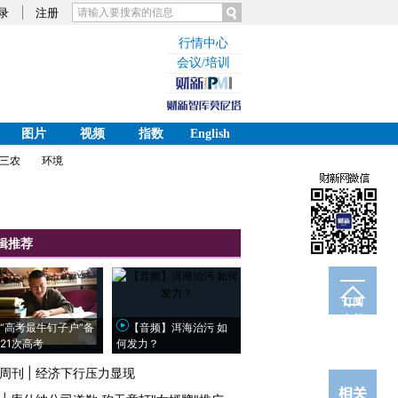
录
注册
行情中心
会议/培训
图片
视频
指数
English
三农
环境
辑推荐
订阅
电邮
“高考最牛钉子户”备
【音频】洱海治污 如
21次高考
何发力？
周刊
|
经济下行压力显现