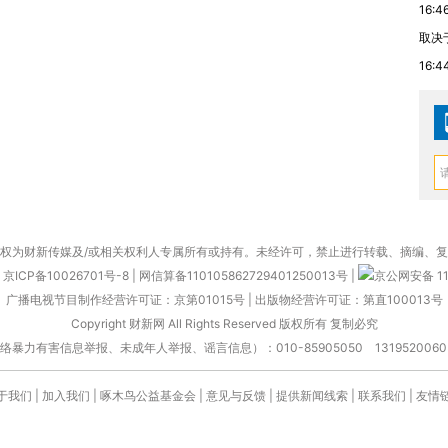
16:4
取决
16:4
权为财新传媒及/或相关权利人专属所有或持有。未经许可，禁止进行转载、摘编、
京ICP备10026701号-8
|
网信算备110105862729401250013号
|
京公网安备 11
广播电视节目制作经营许可证：京第01015号
|
出版物经营许可证：第直100013号
Copyright 财新网 All Rights Reserved 版权所有 复制必究
害信息举报、未成年人举报、谣言信息）：010-85905050 13195200605 举报邮
于我们
|
加入我们
|
啄木鸟公益基金会
|
意见与反馈
|
提供新闻线索
|
联系我们
|
友情