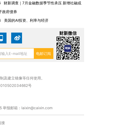
6
财新调查｜7月金融数据季节性承压 新增社融或
于政府债券
4
美国的AI投资、利率与经济
财新微信
复制及建立镜像等任何使用。
010502034662号
箱：laixin@caixin.com
链接