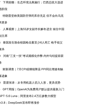
跨国走私7万
视线｜被称为“蟑螂”的印
视线｜“入侵”还是“人道危
7
下周前瞻：生态环境法典施行；巴西总统大选进
检体内含3种
度Z世代 用街头抗争将教
机”？难民潮撕裂西班牙
秘鲁纳斯
选阶段
育部长拱下台
飞地休达
13人遇难
1
特朗普坚称美国防空弹药库存充足 但不会向乌克
供更多
4
人事观察｜上海55岁女副市长解冬进京 候任中国
副主席
进第四届链博
【商旅对话】华住集团
5
泰国发生致命校园枪击案至少6人死亡 枪手祖父
技“链”接产
【特别呈现】寻找100种
CFO：不靠规模取胜，华
【特别呈
有意思的生活方式·第三对
住三大增长引擎是什么？
有意思的
被杀
0
河南“三支一扶”考试规模化作弊 内外勾结提前获
卷
4
财新调查｜7月CPI或继续降温 PPI同比增速有触
落迹象
0
普渡张涛：从专用机器人切入人形，更具优势
5
GPT周报｜OpenAI为免费用户默认提供最新入门
PT-5.6 Luna；阿里发布2.4万亿参数大模型
n3.8；DeepSeek宣布即将涨价