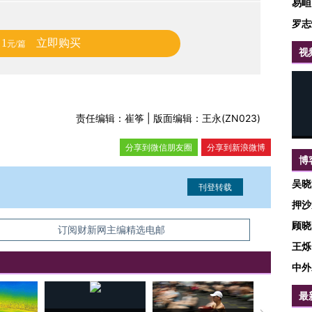
易峘
罗志
1
立即购买
元/篇
视
责任编辑：崔筝 | 版面编辑：王永(ZN023)
分享到微信朋友圈
分享到新浪微博
博
吴晓
押沙
顾晓
信息。经确认即可刊登转载。
订阅财新网主编精选电邮
王烁
中外
最