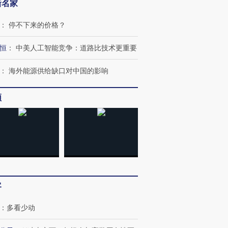
新名家
：
停不下来的价格？
恒
：
中美人工智能竞争：道路比技术更重要
跨国走私7万
视线｜HYROX的吸金
视线｜被
检体内含3种
术：是什么让中产们甘
泽连斯基密集出访美英 索
度Z世代
：
海外能源供给缺口对中国的影响
心“花钱找虐”？
要防空导弹“救急”
育部长拱
频
进第四届链博
【商旅对话】华住集团
技“链”接产
【特别呈现】寻找100种
CFO：不靠规模取胜，华
【特别呈
有意思的生活方式·第三对
住三大增长引擎是什么？
有意思的
客
：
多看少动