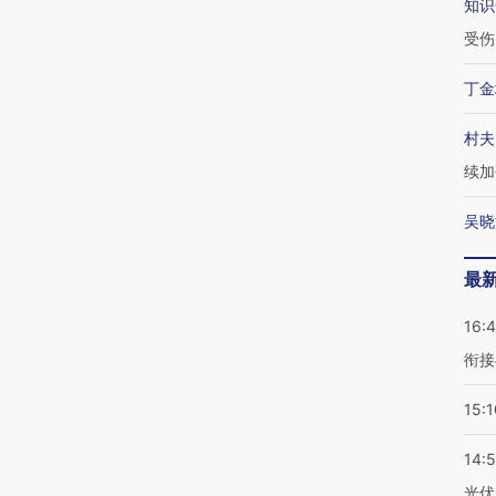
知识
受伤
丁金
村夫
续加
吴晓
最
16:
衔接
15:1
14:
光伏