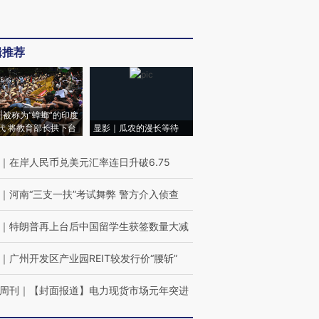
辑推荐
|被称为“蟑螂”的印度
代 将教育部长拱下台
显影｜瓜农的漫长等待
｜
在岸人民币兑美元汇率连日升破6.75
｜
河南“三支一扶”考试舞弊 警方介入侦查
｜
特朗普再上台后中国留学生获签数量大减
｜
广州开发区产业园REIT较发行价“腰斩”
周刊
｜
【封面报道】电力现货市场元年突进