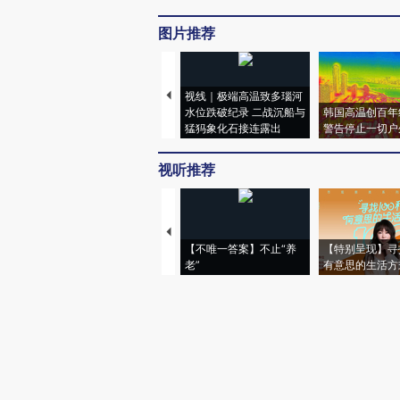
图片推荐
视线｜极端高温致多瑙河
水位跌破纪录 二战沉船与
韩国高温创百年
猛犸象化石接连露出
警告停止一切户
视听推荐
【不唯一答案】不止“养
【特别呈现】寻
老”
有意思的生活方