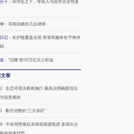
分子
：
AI冲击之下，年轻人与高学历女性更
坤
：
耳闻目睹的几位律师
日记
：
长护险覆盖全国 筹资和服务给予将持
码
波
：
“沉睡”的10万亿元公积金
新文章
42
生态环境法典将施行 最高法明确新旧法
与追责规则
0
看空消费的“三大误区”
59
中东局势催化东南亚能源焦虑 多国出台
新政加速转型