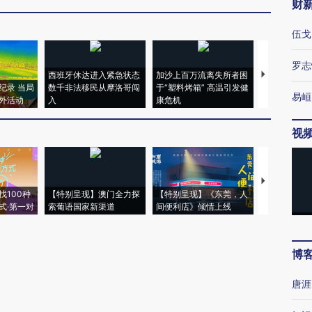
财
伍戈
罗志
西班牙休达进入紧急状态
加沙上百万流离失所者困
马航飞行员
纪录 当局
数千非法移民从摩洛哥闯
于“塑料烤箱” 高温引发健
粒摇头丸 尿
易峘
外活动
入
康危机
毒品
视
【推广】走
找100种
【特别呈现】澳门全力探
【特别呈现】《东莞，人
会，让数智科
式·第一对
索葡语国家新渠道
间便利店》倾情上线
业
博
唐涯