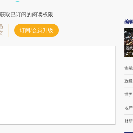
获取已订阅的阅读权限
编
员
订阅/会员升级
文
视线
Z世
金融
政经
世界
地产
财新