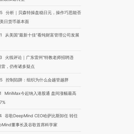
05
分析｜贝森特操盘稳日元，操作巧思能否
美日货币基本面
1
从美国“最新十佳”看纯财富管理公司发展
3
火线评论｜广东雷州“特教老师招聘违
很雷，仍有诸多疑点
05
控制陷阱：组织为什么会越管越胖
1
MiniMax今起纳入港股通 盘间涨幅最高
77%
4
谷歌DeepMind CEO哈萨比斯卸任 转任
epMind董事长及谷歌首席科学家