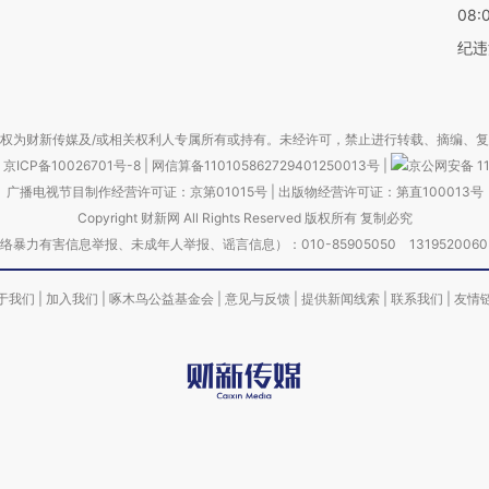
08:
纪违
权为财新传媒及/或相关权利人专属所有或持有。未经许可，禁止进行转载、摘编、
京ICP备10026701号-8
|
网信算备110105862729401250013号
|
京公网安备 11
广播电视节目制作经营许可证：京第01015号
|
出版物经营许可证：第直100013号
Copyright 财新网 All Rights Reserved 版权所有 复制必究
害信息举报、未成年人举报、谣言信息）：010-85905050 13195200605 举报邮
于我们
|
加入我们
|
啄木鸟公益基金会
|
意见与反馈
|
提供新闻线索
|
联系我们
|
友情