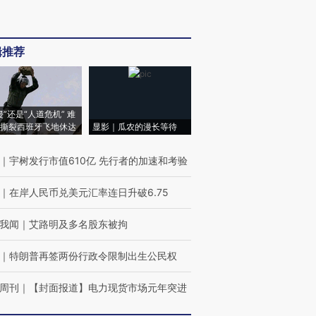
辑推荐
侵”还是“人道危机” 难
撕裂西班牙飞地休达
显影｜瓜农的漫长等待
｜
宇树发行市值610亿 先行者的加速和考验
｜
在岸人民币兑美元汇率连日升破6.75
我闻
｜
艾路明及多名股东被拘
｜
特朗普再签两份行政令限制出生公民权
周刊
｜
【封面报道】电力现货市场元年突进