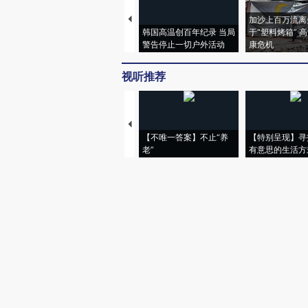
加沙上百万流离
韩国高温创百年纪录 当局
于“塑料烤箱” 
警告停止一切户外活动
康危机
视听推荐
【不唯一答案】不止“养
【特别呈现】寻
老”
有意思的生活方