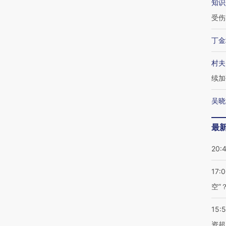
知识
受伤
丁金
村夫
续加
吴晓
最
20:
17:
空”
15:
资超