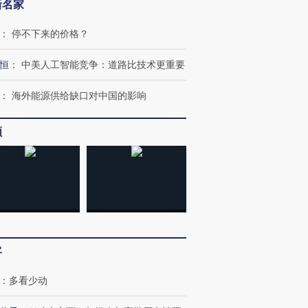
新名家
”还是“人道危
湖北宜昌局部短时降雨
哈尔滨遭遇短时极端强降
撕裂西班牙
128毫米 紧急转移近
雨 3小时累计雨量超80毫
秘鲁纳斯
：
停不下来的价格？
4000人
米
13人遇难
恒
：
中美人工智能竞争：道路比技术更重要
：
海外能源供给缺口对中国的影响
进第四届链博
【商旅对话】华住集团
频
技“链”接产
【特别呈现】寻找100种
CFO：不靠规模取胜，华
【特别呈
有意思的生活方式·第三对
住三大增长引擎是什么？
有意思的
客
：
多看少动