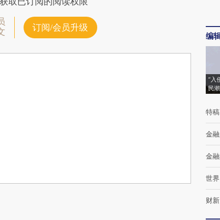
获取已订阅的阅读权限
员
订阅/会员升级
文
编
“入
民潮
特稿
金融
金融
世界
财新