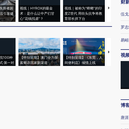
财
失所者困
视线｜HYROX的吸金
视线｜被称为“蟑螂”的印
视线｜“入侵
高温引发健
术：是什么让中产们甘
度Z世代 用街头抗争将教
机”？难民潮
伍戈
心“花钱找虐”？
育部长拱下台
飞地休达
罗志
易峘
【推广】走
视
找100种
【特别呈现】澳门全力探
【特别呈现】《东莞，人
会，让数智科
式·第一对
索葡语国家新渠道
间便利店》倾情上线
业
博
唐涯