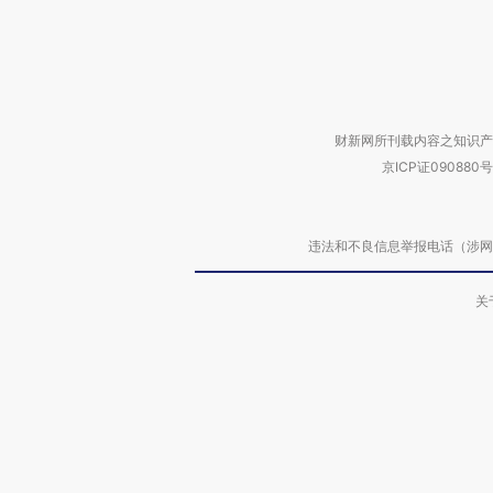
财新网所刊载内容之知识产
京ICP证090880号
违法和不良信息举报电话（涉网络暴力有
关