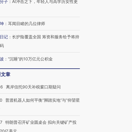
分子
：
AI冲击之下，年轻人与高学历女性更
坤
：
耳闻目睹的几位律师
日记
：
长护险覆盖全国 筹资和服务给予将持
码
波
：
“沉睡”的10万亿元公积金
新文章
46
离岸信托90天补税窗口期疑问
00
普渡机器人如何平衡“脚踏实地”与“仰望星
？
57
特朗普召开矿业圆桌会 拟向关键矿产投
20亿美元