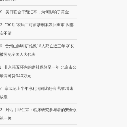
09
美日联合干预汇率，为何影响了黄金
32
“90后”农民工讨薪涉刑案发回重审 因部
实不清
36
贵州山脚树矿难致16人死亡近三年 矿长
被罢免全国人大代表
2
非京籍五环内购房社保降至一年 北京市公
最高可贷340万元
7
寒武纪上半年净利润同比翻倍 营收增速
放缓
53
对话｜邱仁宗：临床研究参与者的安全永
第一位