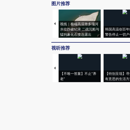
图片推荐
视线｜极端高温致多瑙河
水位跌破纪录 二战沉船与
韩国高温创百年
猛犸象化石接连露出
警告停止一切户
视听推荐
【不唯一答案】不止“养
【特别呈现】寻
老”
有意思的生活方