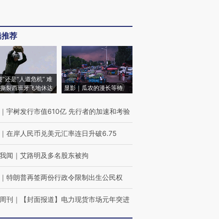
辑推荐
侵”还是“人道危机” 难
撕裂西班牙飞地休达
显影｜瓜农的漫长等待
｜
宇树发行市值610亿 先行者的加速和考验
｜
在岸人民币兑美元汇率连日升破6.75
我闻
｜
艾路明及多名股东被拘
｜
特朗普再签两份行政令限制出生公民权
周刊
｜
【封面报道】电力现货市场元年突进