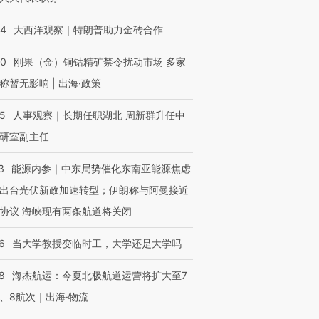
44
大西洋观察｜特朗普助力金砖合作
40
刚果（金）铜钴精矿禁令扰动市场 多家
称暂无影响 | 出海·政策
25
人事观察｜长期任职湖北 周新群升任中
研室副主任
3
能源内参｜中东局势催化东南亚能源焦虑
出台光伏新政加速转型；伊朗称与阿曼接近
协议 海峡现有两条航道将关闭
6
当大学教授变临时工，大学还是大学吗
8
海杰航运：今夏北极航道运营将扩大至7
、8航次｜出海·物流