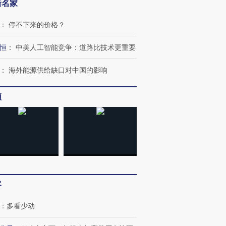
新名家
：
停不下来的价格？
跨国走私7万
视线｜被称为“蟑螂”的印
视线｜“入侵”还是“人道危
恒
：
中美人工智能竞争：道路比技术更重要
检体内含3种
度Z世代 用街头抗争将教
机”？难民潮撕裂西班牙
秘鲁纳斯
育部长拱下台
飞地休达
13人遇难
：
海外能源供给缺口对中国的影响
频
进第四届链博
【商旅对话】华住集团
技“链”接产
【特别呈现】寻找100种
CFO：不靠规模取胜，华
【特别呈
有意思的生活方式·第三对
住三大增长引擎是什么？
有意思的
客
：
多看少动