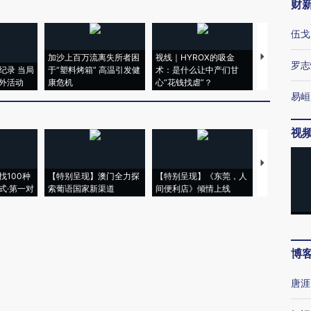
财
伍戈
加沙上百万流离失所者困
视线｜HYROX的吸金
马航飞行员
罗志
纪录 当局
于“塑料烤箱” 高温引发健
术：是什么让中产们甘
粒摇头丸 尿
外活动
康危机
心“花钱找虐”？
毒品
易峘
视
【推广】走
找100种
【特别呈现】澳门全力探
【特别呈现】《东莞，人
会，让数智科
式·第一对
索葡语国家新渠道
间便利店》倾情上线
业
博
唐涯