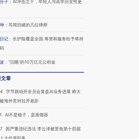
分子
：
AI冲击之下，年轻人与高学历女性更
坤
：
耳闻目睹的几位律师
日记
：
长护险覆盖全国 筹资和服务给予将持
码
波
：
“沉睡”的10万亿元公积金
新文章
44
字节跳动开全员会复盘AI业务进展 称大
被海外竞对拉开差距
1
AI不是镜子，是蒸馏器
07
因严重违纪违法 李云泽被罢免第十四届
人大代表职务