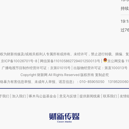
持续
19:1
过7
权为财新传媒及/或相关权利人专属所有或持有。未经许可，禁止进行转载、摘编、
京ICP备10026701号-8
|
网信算备110105862729401250013号
|
京公网安备 11
广播电视节目制作经营许可证：京第01015号
|
出版物经营许可证：第直100013号
Copyright 财新网 All Rights Reserved 版权所有 复制必究
害信息举报、未成年人举报、谣言信息）：010-85905050 13195200605 举报邮
于我们
|
加入我们
|
啄木鸟公益基金会
|
意见与反馈
|
提供新闻线索
|
联系我们
|
友情