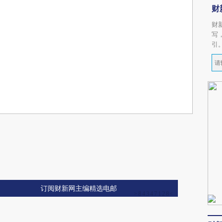
财
财
写
引
订阅财新网主编精选电邮