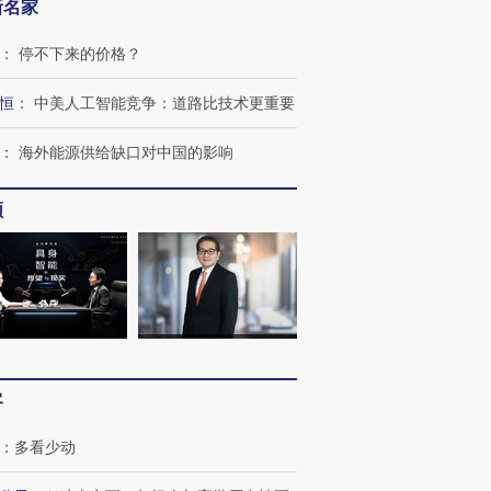
新名家
：
停不下来的价格？
恒
：
中美人工智能竞争：道路比技术更重要
：
海外能源供给缺口对中国的影响
频
跨国走私7万
视线｜被称为“蟑螂”的印
视线｜“入侵”还是“人道危
检体内含3种
度Z世代 用街头抗争将教
机”？难民潮撕裂西班牙
秘鲁纳斯
客
育部长拱下台
飞地休达
13人遇难
：
多看少动