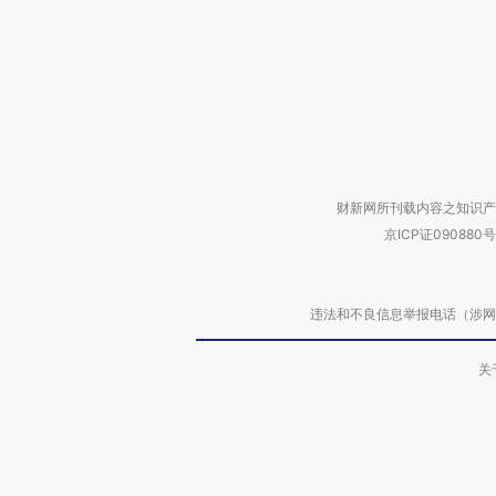
财新网所刊载内容之知识产
京ICP证090880号
违法和不良信息举报电话（涉网络暴力有
关