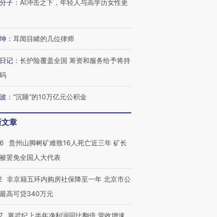
分子
：
AI冲击之下，年轻人与高学历女性更
进第四届链博
【商旅对话】华住集团
技“链”接产
【特别呈现】寻找100种
CFO：不靠规模取胜，华
【特别呈
有意思的生活方式·第三对
住三大增长引擎是什么？
有意思的
坤
：
耳闻目睹的几位律师
日记
：
长护险覆盖全国 筹资和服务给予将持
码
波
：
“沉睡”的10万亿元公积金
新文章
36
贵州山脚树矿难致16人死亡近三年 矿长
被罢免全国人大代表
2
非京籍五环内购房社保降至一年 北京市公
最高可贷340万元
7
寒武纪上半年净利润同比翻倍 营收增速