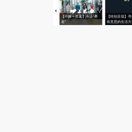
【不唯一答案】不止“养
【特别呈现】寻
老”
有意思的生活方