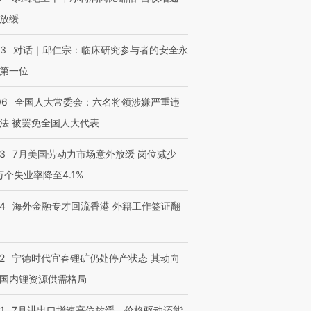
放缓
53
对话｜邱仁宗：临床研究参与者的安全永
第一位
06
全国人大常委会：六名将领涉嫌严重违
法 被罢免全国人大代表
43
7月美国劳动力市场意外放缓 岗位减少
3万个失业率降至4.1%
14
海外金融专才回流香港 外籍工作签证翻
2
宁德时代宜春锂矿仍处停产状态 其动向
国内锂资源供需格局
1
7月进出口增速高位放缓，价格驱动还能