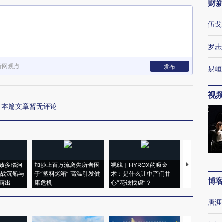
财
伍戈
罗志
新网观点
发布
易峘
视
本篇文章暂无评论
致多瑙河
加沙上百万流离失所者困
视线｜HYROX的吸金
马航飞行员
二战沉船与
于“塑料烤箱” 高温引发健
术：是什么让中产们甘
粒摇头丸 尿
博
露出
康危机
心“花钱找虐”？
毒品
唐涯