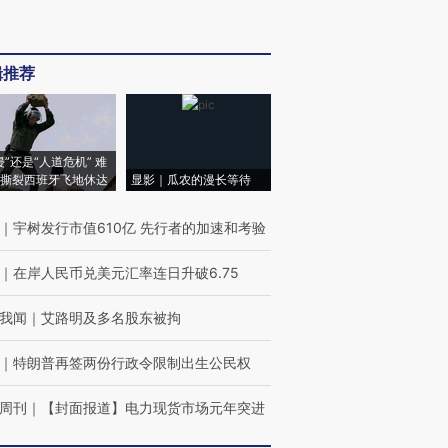
辑推荐
侵”还是“人道危机” 难
撕裂西班牙飞地休达
显影｜瓜农的漫长等待
｜
宇树发行市值610亿 先行者的加速和考验
｜
在岸人民币兑美元汇率连日升破6.75
我闻
｜
艾路明及多名股东被拘
｜
特朗普再签两份行政令限制出生公民权
周刊
｜
【封面报道】电力现货市场元年突进