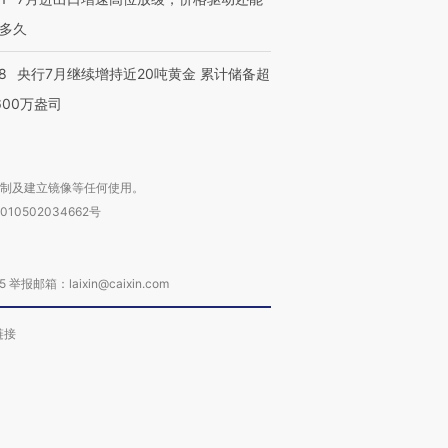
多久
8
央行7月继续增持近20吨黄金 累计储备超
600万盎司
复制及建立镜像等任何使用。
010502034662号
箱：laixin@caixin.com
链接