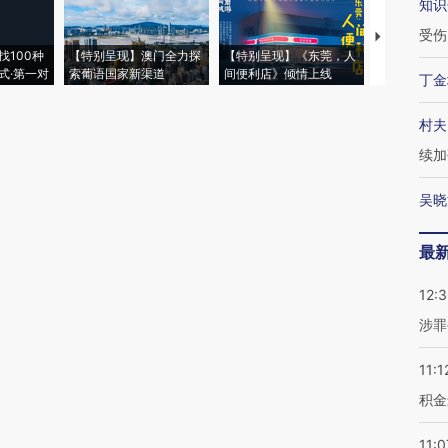
知识
受伤
【推广】走
找100种
【特别呈现】澳门全力探
【特别呈现】《东莞，人
会，让数智科
式·第一对
索葡语国家新渠道
间便利店》倾情上线
业
丁金
村夫
续加
吴晓
最
12:
涉罪
11:1
积金
11:0